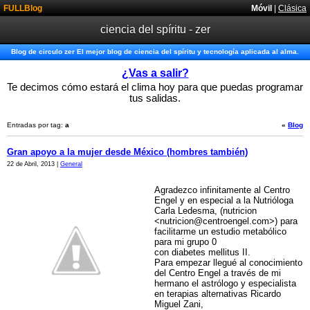
FULLBlog
Móvil
|
Clásica
ciencia del spíritu - zer
Blog de circulo zer El mejor blog de ciencia del spíritu y tecnología aplicada al alma.
¿Vas a salir?
Te decimos cómo estará el clima hoy para que puedas programar
tus salidas.
Entradas por tag:
a
«
Blog
Gran apoyo a la mujer desde México (hombres también)
22 de Abril, 2013 |
General
Agradezco infinitamente al Centro
Engel y en especial a la Nutrióloga
Carla Ledesma, (nutricion
<nutricion@centroengel.com>) para
facilitarme un estudio metabólico
para mi grupo 0
con diabetes mellitus II.
Para empezar llegué al conocimiento
del Centro Engel a través de mi
hermano el astrólogo y especialista
en terapias alternativas Ricardo
Miguel Zani,