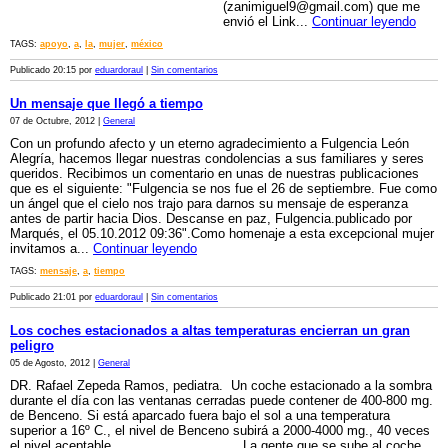
(zanimiguel9@gmail.com) que me
envió el Link...
Continuar leyendo
TAGS:
apoyo
,
a
,
la
,
mujer
,
méxico
Publicado 20:15 por
eduardoraul
|
Sin comentarios
Un mensaje que llegó a tiempo
07 de Octubre, 2012 |
General
Con un profundo afecto y un eterno agradecimiento a Fulgencia León
Alegría, hacemos llegar nuestras condolencias a sus familiares y seres
queridos. Recibimos un comentario en unas de nuestras publicaciones
que es el siguiente: "Fulgencia se nos fue el 26 de septiembre. Fue como
un ángel que el cielo nos trajo para darnos su mensaje de esperanza
antes de partir hacia Dios. Descanse en paz, Fulgencia.publicado por
Marqués, el 05.10.2012 09:36".Como homenaje a esta excepcional mujer
invitamos a...
Continuar leyendo
TAGS:
mensaje
,
a
,
tiempo
Publicado 21:01 por
eduardoraul
|
Sin comentarios
Los coches estacionados a altas temperaturas encierran un gran
peligro
05 de Agosto, 2012 |
General
DR. Rafael Zepeda Ramos, pediatra. Un coche estacionado a la sombra
durante el día con las ventanas cerradas puede contener de 400-800 mg.
de Benceno. Si está aparcado fuera bajo el sol a una temperatura
superior a 16º C., el nivel de Benceno subirá a 2000-4000 mg., 40 veces
el nivel aceptable. La gente que se sube al coche