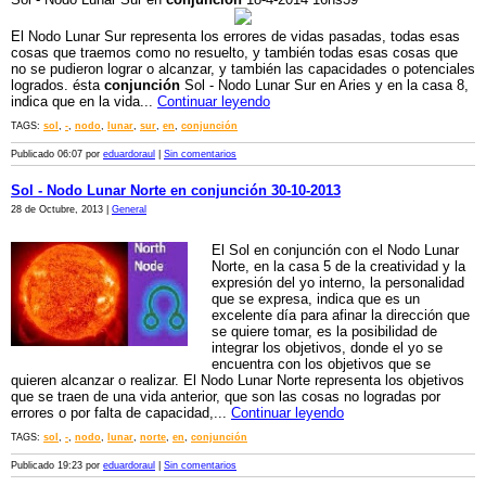
El Nodo Lunar Sur representa los errores de vidas pasadas, todas esas
cosas que traemos como no resuelto, y también todas esas cosas que
no se pudieron lograr o alcanzar, y también las capacidades o potenciales
logrados. ésta
conjunción
Sol - Nodo Lunar Sur en Aries y en la casa 8,
indica que en la vida...
Continuar leyendo
TAGS:
sol
,
-
,
nodo
,
lunar
,
sur
,
en
,
conjunción
Publicado 06:07 por
eduardoraul
|
Sin comentarios
Sol - Nodo Lunar Norte en conjunción 30-10-2013
28 de Octubre, 2013 |
General
El Sol en conjunción con el Nodo Lunar
Norte, en la casa 5 de la creatividad y la
expresión del yo interno, la personalidad
que se expresa, indica que es un
excelente día para afinar la dirección que
se quiere tomar, es la posibilidad de
integrar los objetivos, donde el yo se
encuentra con los objetivos que se
quieren alcanzar o realizar. El Nodo Lunar Norte representa los objetivos
que se traen de una vida anterior, que son las cosas no logradas por
errores o por falta de capacidad,...
Continuar leyendo
TAGS:
sol
,
-
,
nodo
,
lunar
,
norte
,
en
,
conjunción
Publicado 19:23 por
eduardoraul
|
Sin comentarios