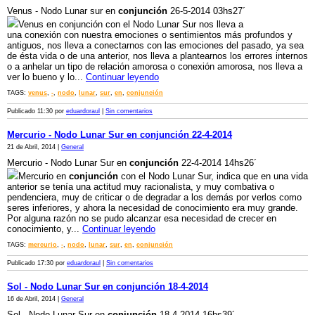
Venus - Nodo Lunar sur en
conjunción
26-5-2014 03hs27´
Venus en conjunción con el Nodo Lunar Sur nos lleva a
una conexión con nuestra emociones o sentimientos más profundos y
antiguos, nos lleva a conectarnos con las emociones del pasado, ya sea
de ésta vida o de una anterior, nos lleva a plantearnos los errores internos
o a anhelar un tipo de relación amorosa o conexión amorosa, nos lleva a
ver lo bueno y lo...
Continuar leyendo
TAGS:
venus
,
-
,
nodo
,
lunar
,
sur
,
en
,
conjunción
Publicado 11:30 por
eduardoraul
|
Sin comentarios
Mercurio - Nodo Lunar Sur en conjunción 22-4-2014
21 de Abril, 2014 |
General
Mercurio - Nodo Lunar Sur en
conjunción
22-4-2014 14hs26´
Mercurio en
conjunción
con el Nodo Lunar Sur, indica que en una vida
anterior se tenía una actitud muy racionalista, y muy combativa o
pendenciera, muy de criticar o de degradar a los demás por verlos como
seres inferiores, y ahora la necesidad de conocimiento era muy grande.
Por alguna razón no se pudo alcanzar esa necesidad de crecer en
conocimiento, y...
Continuar leyendo
TAGS:
mercurio
,
-
,
nodo
,
lunar
,
sur
,
en
,
conjunción
Publicado 17:30 por
eduardoraul
|
Sin comentarios
Sol - Nodo Lunar Sur en conjunción 18-4-2014
16 de Abril, 2014 |
General
Sol - Nodo Lunar Sur en
conjunción
18-4-2014 16hs39´