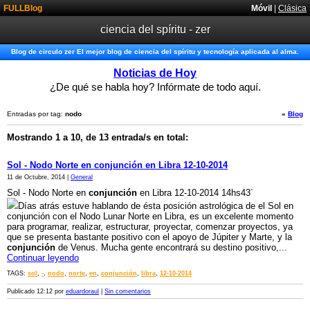
FULLBlog
Móvil
|
Clásica
ciencia del spíritu - zer
Blog de circulo zer El mejor blog de ciencia del spíritu y tecnología aplicada al alma.
Noticias de Hoy
¿De qué se habla hoy? Infórmate de todo aquí.
Entradas por tag:
nodo
«
Blog
Mostrando 1 a 10, de 13 entrada/s en total:
Sol - Nodo Norte en conjunción en Libra 12-10-2014
11 de Octubre, 2014 |
General
Sol - Nodo Norte en
conjunción
en Libra 12-10-2014 14hs43´
Días atrás estuve hablando de ésta posición astrológica de el Sol en
conjunción con el Nodo Lunar Norte en Libra, es un excelente momento
para programar, realizar, estructurar, proyectar, comenzar proyectos, ya
que se presenta bastante positivo con el apoyo de Júpiter y Marte, y la
conjunción
de Venus. Mucha gente encontrará su destino positivo,...
Continuar leyendo
TAGS:
sol
,
-
,
nodo
,
norte
,
en
,
conjunción
,
libra
,
12-10-2014
Publicado 12:12 por
eduardoraul
|
Sin comentarios