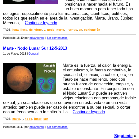
presionan a hacer hacia el futuro. Es
un buen momento para tener todo tipo
de logros, especialmente para los matemáticos, científicos, políticos,
todos los que están en el área de la investigación. Marte, Urano, Júpiter,
Mercurio,...
Continuar leyendo
TAGS:
luna
,
llena
,
de
,
virgo
,
y
,
nodo
,
norte
,
-
,
venus
,
en
,
conjunción
Publicado 18:40 por
eduardoraul
|
Sin comentarios
Marte - Nodo Lunar Sur 12-5-2013
11 de Mayo, 2013 |
General
Marte es la fuerza, el calor, la energía,
el entusiasmo, la fuerza combativa, la
sexualidad, el inicio, la cabeza, etc, en
Tauro se hace más lento, pero con
mucha fuerza de convicción, empuje, y
estable o constante. En conjunción con
el Nodo Lunar Sur puede se activen
viejas relaciones con personas,de índole
sexual, ya sea relaciones que se tuvieron en ésta vida o en una vida
anterior, también puede ser caso de encontrar a su par sexual, o cortar
con un freno sexual o la soltería. La...
Continuar leyendo
TAGS:
marte
,
-
,
nodo
,
lunar
,
sur
Publicado 16:47 por
eduardoraul
|
Sin comentarios
Siguiente
»