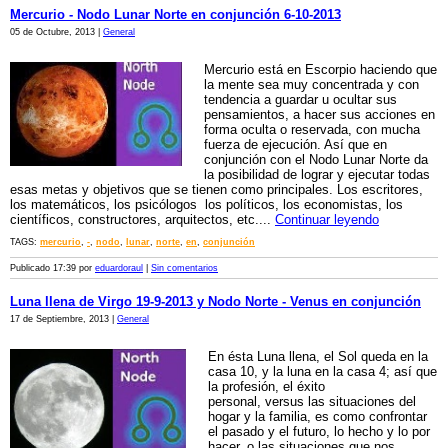
Mercurio - Nodo Lunar Norte en conjunción 6-10-2013
05 de Octubre, 2013 |
General
Mercurio está en Escorpio haciendo que
la mente sea muy concentrada y con
tendencia a guardar u ocultar sus
pensamientos, a hacer sus acciones en
forma oculta o reservada, con mucha
fuerza de ejecución. Así que en
conjunción con el Nodo Lunar Norte da
la posibilidad de lograr y ejecutar todas
esas metas y objetivos que se tienen como principales. Los escritores,
los matemáticos, los psicólogos los políticos, los economistas, los
científicos, constructores, arquitectos, etc....
Continuar leyendo
TAGS:
mercurio
,
-
,
nodo
,
lunar
,
norte
,
en
,
conjunción
Publicado 17:39 por
eduardoraul
|
Sin comentarios
Luna llena de Virgo 19-9-2013 y Nodo Norte - Venus en conjunción
17 de Septiembre, 2013 |
General
En ésta Luna llena, el Sol queda en la
casa 10, y la luna en la casa 4; así que
la profesión, el éxito
personal, versus las situaciones del
hogar y la familia, es como confrontar
el pasado y el futuro, lo hecho y lo por
hacer, o las situaciones que nos