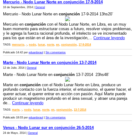
Mercurio - Nodo Lunar Norte en conjunción 17-9-2014
16 de Septiembre, 2014 |
General
Mercurio - Nodo Lunar Norte en
conjunción
17-9-2014 13hs20´
Mercurio en
conjunción
con el Nodo Lunar Norte, en Libra, es un muy
buen momento para estructurar cosas a futuro, resolver viejos problemas,
y le agrega la fuerza racional profunda, el intelecto se ve incrementado
para los que están en el área de la investigación,...
Continuar leyendo
TAGS:
mercurio
,
-
,
nodo
,
lunar
,
norte
,
en
,
conjunción
,
17-9-2014
Publicado 14:42 por
eduardoraul
|
Sin comentarios
Marte - Nodo Lunar Norte en conjunción 13-7-2014
12 de Julio, 2014 |
General
Marte - Nodo Lunar Norte en
conjunción
13-7-2014 23hs48´
Marte en
conjunción
con el Nodo Lunar Norte en Libra, produce un
profundo contacto con la fuerza interior, el entusiasmo, el querer hacer, el
querer actuar, el querer entrar en acción con pasión. Aquí Marte puede
producir un magnetismo profundo en el área sexual, y atraer una pareja
de...
Continuar leyendo
TAGS:
marte
,
-
,
nodo
,
lunar
,
norte
,
en
,
conjunción
,
13-7-2014
Publicado 18:03 por
eduardoraul
|
Sin comentarios
Venus - Nodo Lunar sur en conjunción 26-5-2014
24 de Mayo, 2014 |
General