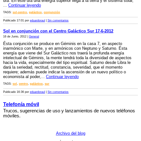
día. En este día una energía superior llega a la tierra y el sistema solar,
...
Continuar leyendo
TAGS:
sol-centro
,
galáctico
,
conjunción
Publicado 17:01 por
eduardoraul
|
Sin comentarios
Sol en conjunción con el Centro Galáctico Sur 17-6-2012
16 de Junio, 2012 |
General
Ésta conjunción se produce en Géminis en la casa 7, en aspecto
inarmónico con Marte, y en armónicos con Neptuno y Saturno. Ésta
energía que viene del Sur Galáctico nos traerá la profunda energía
intelectual de Géminis, la mente tendrá toda la diversidad de aspectos
hacia la vida, especialmente del tipo espiritual. Saturno desde Libra le
dará la seriedad, rectitud, constancia, severidad, que el momento
requiere; además puede indicar la ascensión de un nuevo político o
economista al poder,...
Continuar leyendo
TAGS:
sol
,
centro
,
galáctico
,
sur
Publicado 16:36 por
eduardoraul
|
Sin comentarios
Telefonía móvil
Trucos, sugerencias de uso y lanzamientos de nuevos teléfonos
móviles.
Archivo del blog