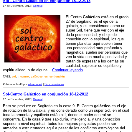
Sol - Centro Galáctico en conjunción 18-12-2013
17 de Diciembre, 2013 |
General
El Centro
Galáctico
está en el grado
27 de Sagitario, es el eje de la
galaxia, y es considerado como un
super Sol, tiene que ver con el eje
de la personalidad, y el eje de
conexión con lo espiritual, los que
tienen planetas aquí suelen tener
una personalidad muy profunda y
magnética, suelen ser personas que
ven la vida con mucha positividad y
tratan de expresar a los demás su
cualidad, expresar su equilibrio y
espiritualidad, o de alguna...
Continuar leyendo
TAGS:
sol
,
-
,
centro
,
galáctico
,
en
,
conjunción
Publicado 14:40 por
eduardoraul
|
Sin comentarios
Sol-Centro Galáctico en conjunción 18-12-2012
17 de Diciembre, 2012 |
General
Esto se produce en Sagitario en la casa 9. El Centro
galáctico
es el eje
de rotación de la Galaxia, y es considerado como un super Sol, en el cual
toda la armonía y equilibrio están allí, donde el poder central se
concentra. En la casa 9 trae sabiduría, inteligencia, y una conección
superior a nivel espiritual, todos los mejores proyectos pueden ser
armados o estructurados aquí a pesar de los conflictos astrológicos del