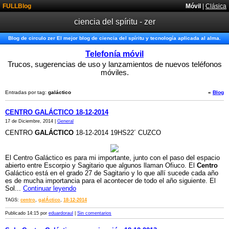
FULLBlog
Móvil
|
Clásica
ciencia del spíritu - zer
Blog de circulo zer El mejor blog de ciencia del spíritu y tecnología aplicada al alma.
Telefonía móvil
Trucos, sugerencias de uso y lanzamientos de nuevos teléfonos
móviles.
Entradas por tag:
galáctico
«
Blog
CENTRO GALÁCTICO 18-12-2014
17 de Diciembre, 2014 |
General
CENTRO
GALÁCTICO
18-12-2014 19HS22´ CUZCO
El Centro Galáctico es para mi importante, junto con el paso del espacio
abierto entre Escorpio y Sagitario que algunos llaman Ofiuco. El
Centro
Galáctico está en el grado 27 de Sagitario y lo que allí sucede cada año
es de mucha importancia para el acontecer de todo el año siguiente. El
Sol...
Continuar leyendo
TAGS:
centro
,
galÁctico
,
18-12-2014
Publicado 14:15 por
eduardoraul
|
Sin comentarios