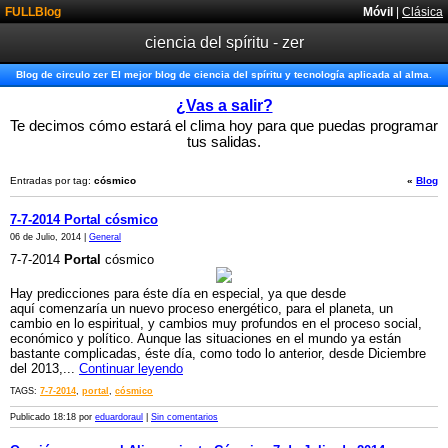
FULLBlog
Móvil
|
Clásica
ciencia del spíritu - zer
Blog de circulo zer El mejor blog de ciencia del spíritu y tecnología aplicada al alma.
¿Vas a salir?
Te decimos cómo estará el clima hoy para que puedas programar
tus salidas.
Entradas por tag:
cósmico
«
Blog
7-7-2014 Portal cósmico
06 de Julio, 2014 |
General
7-7-2014
Portal
cósmico
Hay predicciones para éste día en especial, ya que desde
aquí comenzaría un nuevo proceso energético, para el planeta, un
cambio en lo espiritual, y cambios muy profundos en el proceso social,
económico y político. Aunque las situaciones en el mundo ya están
bastante complicadas, éste día, como todo lo anterior, desde Diciembre
del 2013,...
Continuar leyendo
TAGS:
7-7-2014
,
portal
,
cósmico
Publicado 18:18 por
eduardoraul
|
Sin comentarios