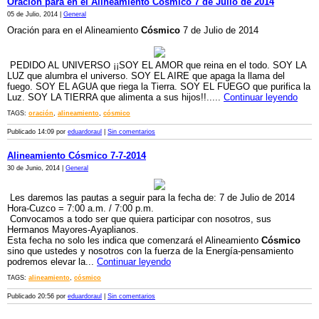
Oración para en el Alineamiento Cósmico 7 de Julio de 2014
05 de Julio, 2014 |
General
Oración para en el Alineamiento
Cósmico
7 de Julio de 2014
PEDIDO AL UNIVERSO ¡¡SOY EL AMOR que reina en el todo. SOY LA
LUZ que alumbra el universo. SOY EL AIRE que apaga la llama del
fuego. SOY EL AGUA que riega la Tierra. SOY EL FUEGO que purifica la
Luz. SOY LA TIERRA que alimenta a sus hijos!!.....
Continuar leyendo
TAGS:
oración
,
alineamiento
,
cósmico
Publicado 14:09 por
eduardoraul
|
Sin comentarios
Alineamiento Cósmico 7-7-2014
30 de Junio, 2014 |
General
Les daremos las pautas a seguir para la fecha de: 7 de Julio de 2014
Hora-Cuzco = 7:00 a.m. / 7:00 p.m.
Convocamos a todo ser que quiera participar con nosotros, sus
Hermanos Mayores-Ayaplianos.
Esta fecha no solo les indica que comenzará el Alineamiento
Cósmico
sino que ustedes y nosotros con la fuerza de la Energía-pensamiento
podremos elevar la...
Continuar leyendo
TAGS:
alineamiento
,
cósmico
Publicado 20:56 por
eduardoraul
|
Sin comentarios