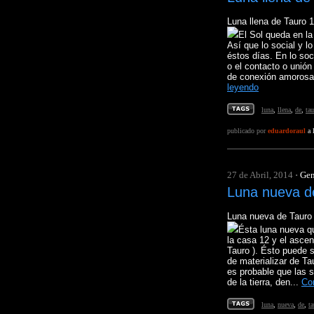
Luna llena de Tauro 
El Sol queda en la
Así que lo social y l
éstos días. En lo soci
o el contacto o unió
de conexión amorosa,
leyendo
luna
,
llena
,
de
,
tau
publicado por
eduardoraul
a 
27 de Abril, 2014
·
Gen
Luna nueva d
Luna nueva de Tauro
Ésta luna nueva qu
la casa 12 y el asce
Tauro ). Ésto puede si
de materializar de T
es probable que las s
de la tierra, den...
Co
luna
,
nueva
,
de
,
ta