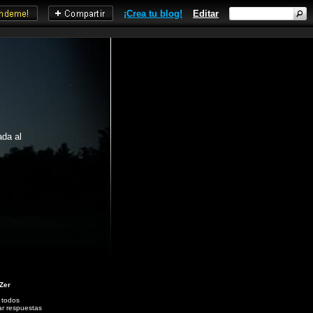
¡Crea tu blog!
Editar
ada al
 Zer
 todos
ar respuestas