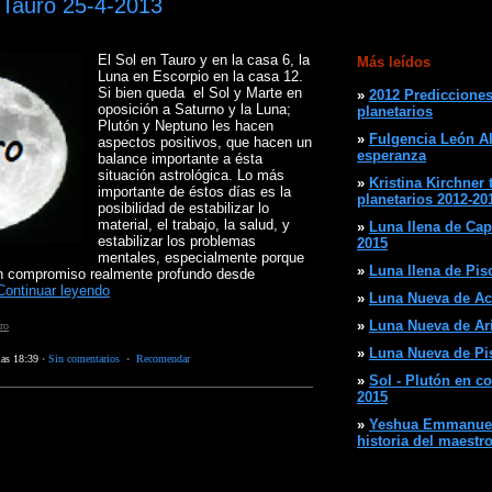
 Tauro 25-4-2013
El Sol en Tauro y en la casa 6, la
Más leídos
Luna en Escorpio en la casa 12.
Si bien queda el Sol y Marte en
»
2012 Predicciones
oposición a Saturno y la Luna;
planetarios
Plutón y Neptuno les hacen
»
Fulgencia León Al
aspectos positivos, que hacen un
esperanza
balance importante a ésta
situación astrológica. Lo más
»
Kristina Kirchner 
importante de éstos días es la
planetarios 2012-20
posibilidad de estabilizar lo
material, el trabajo, la salud, y
»
Luna llena de Cap
estabilizar los problemas
2015
mentales, especialmente porque
»
Luna llena de Pisc
un compromiso realmente profundo desde
Continuar leyendo
»
Luna Nueva de Ac
»
Luna Nueva de Arie
ro
»
Luna Nueva de Pis
las 18:39
·
Sin comentarios
·
Recomendar
»
Sol - Plutón en c
2015
»
Yeshua Emmanuel 
historia del maestr