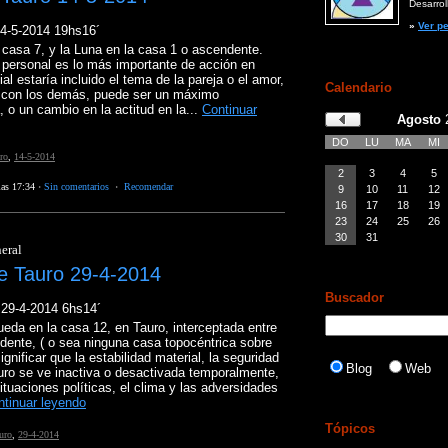
Desarroll
»
Ver pe
14-5-2014 19hs16´
 casa 7, y la Luna en la casa 1 o ascendente.
o personal es lo más importante de acción en
al estaría incluido el tema de la pareja o el amor,
Calendario
n con los demás, puede ser un máximo
 o un cambio en la actitud en la...
Continuar
Agosto
DO
LU
MA
MI
ro
,
14-5-2014
2
3
4
5
las 17:34
·
Sin comentarios
·
Recomendar
9
10
11
12
16
17
18
19
23
24
25
26
30
31
eral
e Tauro 29-4-2014
Buscador
 29-4-2014 6hs14´
eda en la casa 12, en Tauro, interceptada entre
ndente, ( o sea ninguna casa topocéntrica sobre
gnificar que la estabilidad material, la seguridad
Blog
Web
auro se ve inactiva o desactivada temporalmente,
ituaciones políticas, el clima y las adversidades
ntinuar leyendo
Tópicos
uro
,
29-4-2014