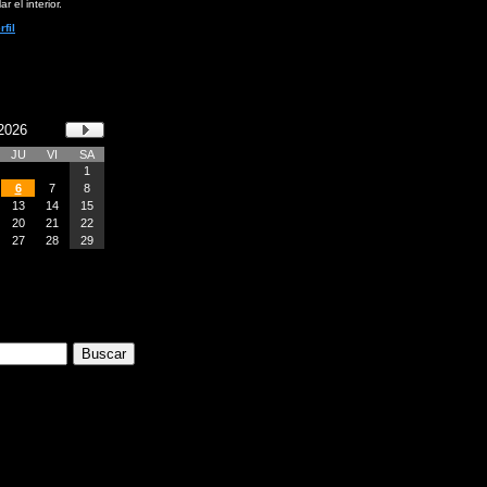
ar el interior.
rfil
2026
JU
VI
SA
1
6
7
8
13
14
15
20
21
22
27
28
29