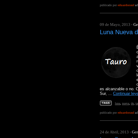
publicado por
eduardoraul
a 
09 de Mayo, 2013
·
Ge
Luna Nueva d
es alcanzable o no. 
Sur, ...
Continuar ley
luna
,
nueva
,
de
,
ta
publicado por
eduardoraul
a 
24 de Abril, 2013
·
Gen