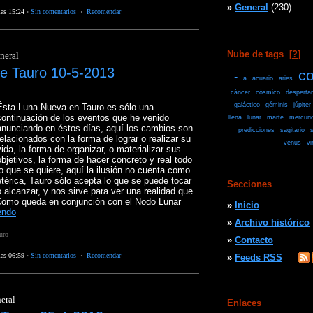
»
General
(230)
las 15:24
·
Sin comentarios
·
Recomendar
Nube de tags
[
?
]
neral
e Tauro 10-5-2013
co
-
a
acuario
aries
cáncer
cósmico
despertar
galáctico
géminis
júpiter
Ésta Luna Nueva en Tauro es sólo una
continuación de los eventos que he venido
llena
lunar
marte
mercuri
anunciando en éstos días, aquí los cambios son
predicciones
sagitario
s
relacionados con la forma de lograr o realizar su
venus
vi
vida, la forma de organizar, o materializar sus
objetivos, la forma de hacer concreto y real todo
lo que se quiere, aquí la ilusión no cuenta como
etérica, Tauro sólo acepta lo que se puede tocar
Secciones
o alcanzar, y nos sirve para ver una realidad que
Como queda en conjunción con el Nodo Lunar
»
Inicio
endo
»
Archivo histórico
uro
»
Contacto
las 06:59
·
Sin comentarios
·
Recomendar
»
Feeds RSS
eral
Enlaces