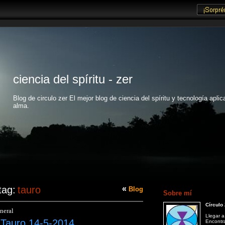
ciencia del spíritu - zer
Blog de circulo zer El mejor blog de ciencia del spíritu y tecnología aplic
alma.
tag:
tauro
«
Blog
Sobre mí
Círculo
neral
Llegar a
 Tauro 14-5-2014
Encontr