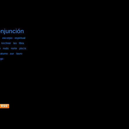
njunción
escorpio
espiritual
kirchner
leo
libra
o
nodo
norte
piscis
aturno
sur
tauro
rgo