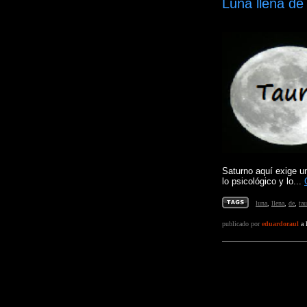
Luna llena de
Saturno aquí exige 
lo psicológico y lo...
luna
,
llena
,
de
,
tau
publicado por
eduardoraul
a 