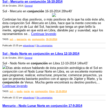
Sol - Mercurio en conjunción 16-10-2014
16 de Octubre, 2014 |
General
Sol - Mercurio en
conjunción
16-10-2014 20hs40´
Continúan los días positivos, o más positivos de lo que ha sido éste año,
ésta conjunción Sol -Mercurio en Libra, hace que la mente concreta se
junte con el yo de Luz del Sol, haciendo que tenga un gran brillo la
mente, agregado en que está en Libra, dándole paz y suavidad, aquí los
razonamientos se...
Continuar leyendo
TAGS:
sol
,
-
,
mercurio
,
en
,
conjunción
,
16-10-2014
Publicado 15:35 por
eduardoraul
|
Sin comentarios
Sol - Nodo Norte en conjunción en Libra 12-10-2014
11 de Octubre, 2014 |
General
Sol - Nodo Norte en
conjunción
en Libra 12-10-2014 14hs43´
Días atrás estuve hablando de ésta posición astrológica de el Sol en
conjunción con el Nodo Lunar Norte en Libra, es un excelente momento
para programar, realizar, estructurar, proyectar, comenzar proyectos, ya
que se presenta bastante positivo con el apoyo de Júpiter y Marte, y la
conjunción
de Venus. Mucha gente encontrará su destino positivo,...
Continuar leyendo
TAGS:
sol
,
-
,
nodo
,
norte
,
en
,
conjunción
,
libra
,
12-10-2014
Publicado 12:12 por
eduardoraul
|
Sin comentarios
Mercurio - Nodo Lunar Norte en conjunción 17-9-2014