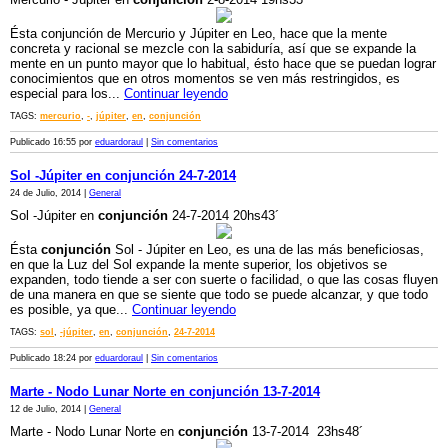
Ésta conjunción de Mercurio y Júpiter en Leo, hace que la mente
concreta y racional se mezcle con la sabiduría, así que se expande la
mente en un punto mayor que lo habitual, ésto hace que se puedan lograr
conocimientos que en otros momentos se ven más restringidos, es
especial para los...
Continuar leyendo
TAGS:
mercurio
,
-
,
júpiter
,
en
,
conjunción
Publicado 16:55 por
eduardoraul
|
Sin comentarios
Sol -Júpiter en conjunción 24-7-2014
24 de Julio, 2014 |
General
Sol -Júpiter en
conjunción
24-7-2014 20hs43´
Ésta
conjunción
Sol - Júpiter en Leo, es una de las más beneficiosas,
en que la Luz del Sol expande la mente superior, los objetivos se
expanden, todo tiende a ser con suerte o facilidad, o que las cosas fluyen
de una manera en que se siente que todo se puede alcanzar, y que todo
es posible, ya que...
Continuar leyendo
TAGS:
sol
,
-júpiter
,
en
,
conjunción
,
24-7-2014
Publicado 18:24 por
eduardoraul
|
Sin comentarios
Marte - Nodo Lunar Norte en conjunción 13-7-2014
12 de Julio, 2014 |
General
Marte - Nodo Lunar Norte en
conjunción
13-7-2014 23hs48´