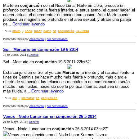
Marte en
conjunción
con el Nodo Lunar Norte en Libra, produce un
profundo contacto con la fuerza interior, el entusiasmo, el querer hacer, el
querer actuar, el querer entrar en acción con pasión. Aquí Marte puede
producir un magnetismo profundo en el área sexual, y atraer una pareja
de...
Continuar leyendo
TAGS:
marte
,
-
,
nodo
,
lunar
,
norte
,
en
,
conjunción
,
13-7-2014
Publicado 18:03 por
eduardoraul
|
Sin comentarios
Sol - Mercurio en conjunción 19-6-2014
18 de Junio, 2014 |
General
Sol - Mercurio en
conjunción
19-6-2011 22hs52´
Ésta conjunción el Sol el yo con
Mercurio
la mente y el razonamiento, a
fines de Géminis se hace mucho más fuerte y profundo, más claro el
efecto de su acción, las relaciones mentales o de comunicación serán
mucho más fluidas, haciendo que la política internacional sea un poco
más fluida, a...
Continuar leyendo
TAGS:
sol
,
-
,
mercurio
,
en
,
conjunción
Publicado 18:36 por
eduardoraul
|
Sin comentarios
Venus - Nodo Lunar sur en conjunción 26-5-2014
24 de Mayo, 2014 |
General
Venus - Nodo Lunar sur en
conjunción
26-5-2014 03hs27´
Venus en conjunción con el Nodo Lunar Sur nos lleva a