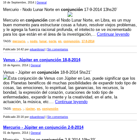
16 de Septiembre, 2014 |
General
Mercurio - Nodo Lunar Norte en
conjunción
17-9-2014 13hs20´
Mercurio en
conjunción
con el Nodo Lunar Norte, en Libra, es un muy
buen momento para estructurar cosas a futuro, resolver viejos problemas,
y le agrega la fuerza racional profunda, el intelecto se ve incrementado
para los que están en el área de la investigación,...
Continuar leyendo
TAGS:
mercurio
,
-
,
nodo
,
lunar
,
norte
,
en
,
conjunción
,
17-9-2014
Publicado 14:42 por
eduardoraul
|
Sin comentarios
Venus - Júpiter en conjunción 18-8-2014
16 de Agosto, 2014 |
General
Venus - Júpiter en
conjunción
18-8-2014 5hs21´
Ésta conjunción de Venus con Júpiter en Leo, puede significar que los
dos Planetas benéficos dé muchas posibilidades de expandir todo tipo de
cosas, las emociones, lo espiritual, las ganancias, los recursos, la
bondad, la expresión del corazón, curaciones de todo tipo de
enfermedades, expandir la mente y la creatividad, en el arte, la
actuación, la música, etc....
Continuar leyendo
TAGS:
venus
,
-
,
júpiter
,
en
,
conjunción
Publicado 20:16 por
eduardoraul
|
Sin comentarios
Mercurio - Júpiter en conjunción 2-8-2014
01 de Agosto, 2014 |
General
Mercurio - Júpiter en
conjunción
2-8-2014 19hs33´