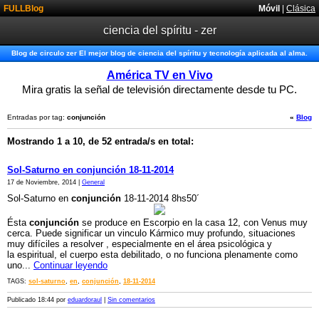
FULLBlog
Móvil
|
Clásica
ciencia del spíritu - zer
Blog de circulo zer El mejor blog de ciencia del spíritu y tecnología aplicada al alma.
América TV en Vivo
Mira gratis la señal de televisión directamente desde tu PC.
Entradas por tag:
conjunción
«
Blog
Mostrando 1 a 10, de 52 entrada/s en total:
Sol-Saturno en conjunción 18-11-2014
17 de Noviembre, 2014 |
General
Sol-Saturno en
conjunción
18-11-2014 8hs50´
Ésta
conjunción
se produce en Escorpio en la casa 12, con Venus muy
cerca. Puede significar un vinculo Kármico muy profundo, situaciones
muy difíciles a resolver , especialmente en el área psicológica y
la espiritual, el cuerpo esta debilitado, o no funciona plenamente como
uno...
Continuar leyendo
TAGS:
sol-saturno
,
en
,
conjunción
,
18-11-2014
Publicado 18:44 por
eduardoraul
|
Sin comentarios