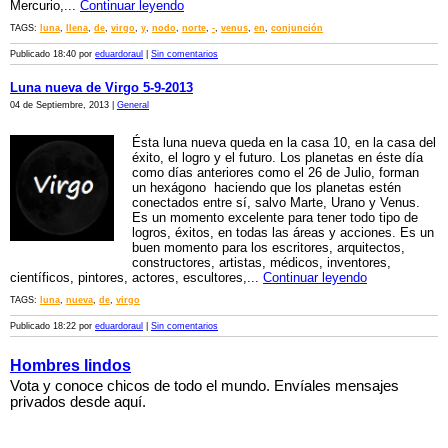
Mercurio,...
Continuar leyendo
TAGS:
luna
,
llena
,
de
,
virgo
,
y
,
nodo
,
norte
,
-
,
venus
,
en
,
conjunción
Publicado 18:40 por
eduardoraul
|
Sin comentarios
Luna nueva de Virgo 5-9-2013
04 de Septiembre, 2013 |
General
Ésta luna nueva queda en la casa 10, en la casa del
éxito, el logro y el futuro. Los planetas en éste día
como días anteriores como el 26 de Julio, forman
un hexágono haciendo que los planetas estén
conectados entre sí, salvo Marte, Urano y Venus.
Es un momento excelente para tener todo tipo de
logros, éxitos, en todas las áreas y acciones. Es un
buen momento para los escritores, arquitectos,
constructores, artistas, médicos, inventores,
científicos, pintores, actores, escultores,...
Continuar leyendo
TAGS:
luna
,
nueva
,
de
,
virgo
Publicado 18:22 por
eduardoraul
|
Sin comentarios
Hombres lindos
Vota y conoce chicos de todo el mundo. Envíales mensajes
privados desde aquí.