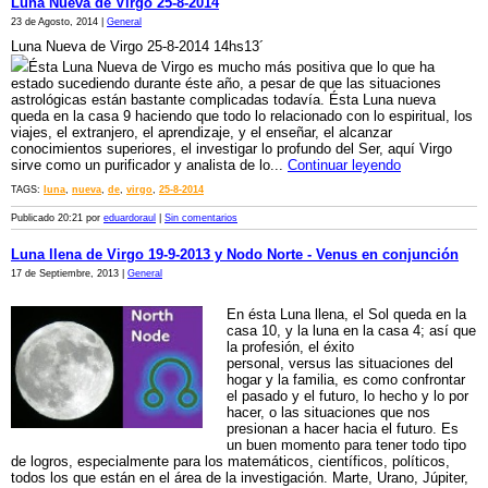
Luna Nueva de Virgo 25-8-2014
23 de Agosto, 2014 |
General
Luna Nueva de Virgo 25-8-2014 14hs13´
Ésta Luna Nueva de Virgo es mucho más positiva que lo que ha
estado sucediendo durante éste año, a pesar de que las situaciones
astrológicas están bastante complicadas todavía. Ésta Luna nueva
queda en la casa 9 haciendo que todo lo relacionado con lo espiritual, los
viajes, el extranjero, el aprendizaje, y el enseñar, el alcanzar
conocimientos superiores, el investigar lo profundo del Ser, aquí Virgo
sirve como un purificador y analista de lo...
Continuar leyendo
TAGS:
luna
,
nueva
,
de
,
virgo
,
25-8-2014
Publicado 20:21 por
eduardoraul
|
Sin comentarios
Luna llena de Virgo 19-9-2013 y Nodo Norte - Venus en conjunción
17 de Septiembre, 2013 |
General
En ésta Luna llena, el Sol queda en la
casa 10, y la luna en la casa 4; así que
la profesión, el éxito
personal, versus las situaciones del
hogar y la familia, es como confrontar
el pasado y el futuro, lo hecho y lo por
hacer, o las situaciones que nos
presionan a hacer hacia el futuro. Es
un buen momento para tener todo tipo
de logros, especialmente para los matemáticos, científicos, políticos,
todos los que están en el área de la investigación. Marte, Urano, Júpiter,