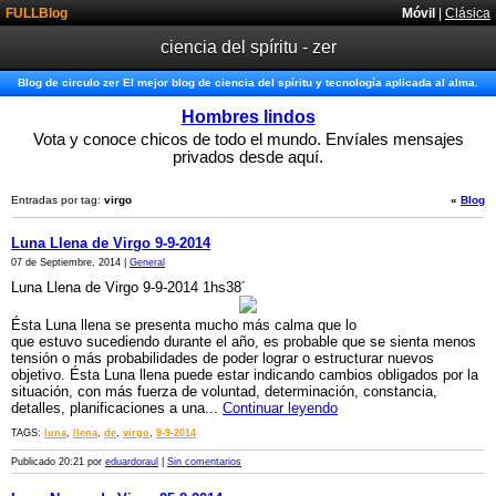
FULLBlog
Móvil
|
Clásica
ciencia del spíritu - zer
Blog de circulo zer El mejor blog de ciencia del spíritu y tecnología aplicada al alma.
Hombres lindos
Vota y conoce chicos de todo el mundo. Envíales mensajes
privados desde aquí.
Entradas por tag:
virgo
«
Blog
Luna Llena de Virgo 9-9-2014
07 de Septiembre, 2014 |
General
Luna Llena de Virgo 9-9-2014 1hs38´
Ésta Luna llena se presenta mucho más calma que lo
que estuvo sucediendo durante el año, es probable que se sienta menos
tensión o más probabilidades de poder lograr o estructurar nuevos
objetivo. Ésta Luna llena puede estar indicando cambios obligados por la
situación, con más fuerza de voluntad, determinación, constancia,
detalles, planificaciones a una...
Continuar leyendo
TAGS:
luna
,
llena
,
de
,
virgo
,
9-9-2014
Publicado 20:21 por
eduardoraul
|
Sin comentarios