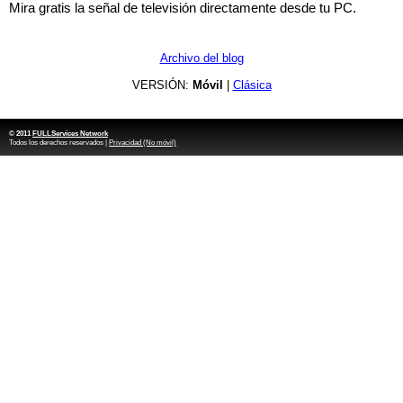
Mira gratis la señal de televisión directamente desde tu PC.
Archivo del blog
VERSIÓN:
Móvil
|
Clásica
© 2011
FULLServices Network
Todos los derechos reservados |
Privacidad (No móvil)