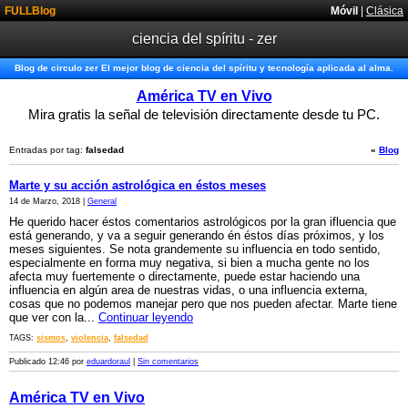
FULLBlog
Móvil
|
Clásica
ciencia del spíritu - zer
Blog de circulo zer El mejor blog de ciencia del spíritu y tecnología aplicada al alma.
América TV en Vivo
Mira gratis la señal de televisión directamente desde tu PC.
Entradas por tag:
falsedad
«
Blog
Marte y su acción astrológica en éstos meses
14 de Marzo, 2018 |
General
He querido hacer éstos comentarios astrológicos por la gran ifluencia que
está generando, y va a seguir generando én éstos días próximos, y los
meses siguientes. Se nota grandemente su influencia en todo sentido,
especialmente en forma muy negativa, si bien a mucha gente no los
afecta muy fuertemente o directamente, puede estar haciendo una
influencia en algún area de nuestras vidas, o una influencia externa,
cosas que no podemos manejar pero que nos pueden afectar. Marte tiene
que ver con la...
Continuar leyendo
TAGS:
sismos
,
violencia
,
falsedad
Publicado 12:46 por
eduardoraul
|
Sin comentarios
América TV en Vivo