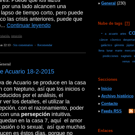
iares. Puede que los lazos
»
General
(230)
, por una lado alcancen una
 lapso de tiempo corto, pero puede
oco las crisis anteriores, puede que
Nube de tags
[
?
]
o...
Continuar leyendo
co
-
a
acuario
aries
culación
,
intuición
cáncer
cósmico
despertar
las 22:13
·
Sin comentarios
·
Recomendar
galáctico
géminis
júpiter
llena
lunar
marte
mercuri
predicciones
sagitario
s
venus
vi
eneral
e Acuario 18-2-2015
Secciones
a de Acuario se produce en la casa
n con Neptuno, así que los inicios o
»
Inicio
ducidos por el análisis, el
»
Archivo histórico
ver los detalles, el utilizar la
»
Contacto
sepción, con el razonamiento, poder
»
Feeds RSS
s con una
persepción
intuitiva.
quedan en la casa 7, aquí el amor
 pasión o lo sexual, así que muchas
Enlaces
ducen es éstos días, porque no