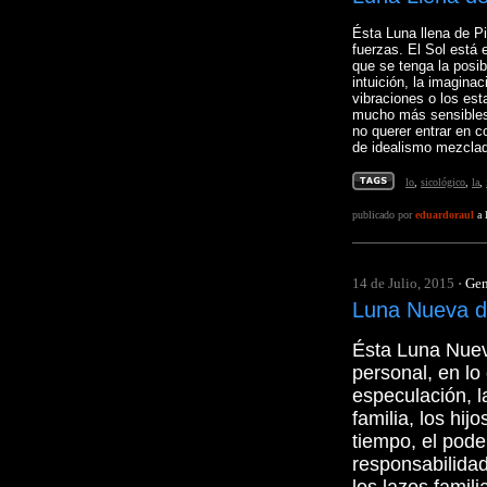
Ésta Luna llena de Pi
fuerzas. El Sol está
que se tenga la posibi
intuición, la imaginac
vibraciones o los es
mucho más sensibles 
no querer entrar en 
de idealismo mezclad
lo
,
sicológico
,
la
,
publicado por
eduardoraul
a 
14 de Julio, 2015
·
Gen
Luna Nueva d
Ésta Luna Nuev
personal, en lo 
especulación, 
familia, los hij
tiempo, el pode
responsabilidad,