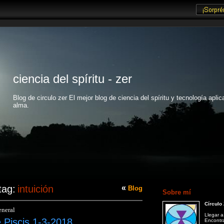
ciencia del spíritu - zer
Blog de circulo zer El mejor blog de ciencia del spíritu y tecnología aplic
alma.
tag:
intuición
«
Blog
Sobre mí
Círculo
neral
Llegar a
 Piscis 1-3-2018
Encontr