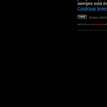
siempre está ést
Continuar leye
dinamica
,
persepc
publicado por
eduardoraul
a 