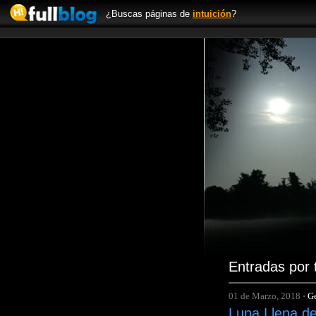
¿Buscas páginas de
intuición
?
Entradas por 
01 de Marzo, 2018
·
Ge
Luna Llena de