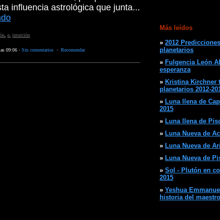
a influencia astrológica que junta...
ndo
Más leídos
ión
,
e
,
intuición
»
2012 Predicciones
planetarios
las 09:06
·
Sin comentarios
·
Recomendar
»
Fulgencia León Al
esperanza
»
Kristina Kirchner 
planetarios 2012-20
»
Luna llena de Cap
2015
»
Luna llena de Pisc
»
Luna Nueva de Ac
»
Luna Nueva de Arie
»
Luna Nueva de Pis
»
Sol - Plutón en c
2015
»
Yeshua Emmanuel 
historia del maestr