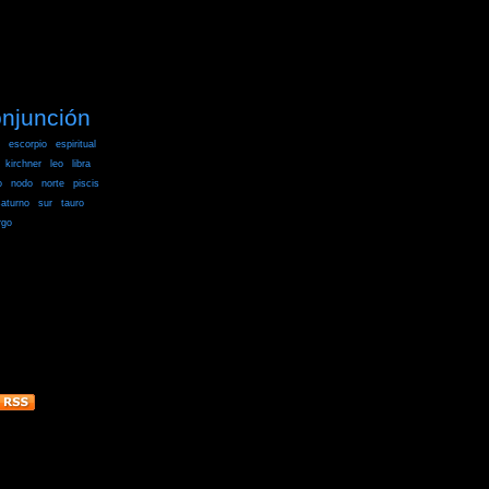
njunción
escorpio
espiritual
kirchner
leo
libra
o
nodo
norte
piscis
aturno
sur
tauro
rgo