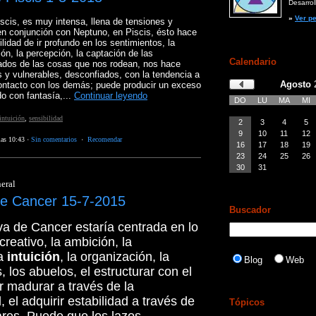
Desarroll
»
Ver pe
scis, es muy intensa, llena de tensiones y
 en conjunción con Neptuno, en Piscis, ésto hace
lidad de ir profundo en los sentimientos, la
ión, la percepción, la captación de las
Calendario
tados de las cosas que nos rodean, nos hace
y vulnerables, desconfiados, con la tendencia a
Agosto
contacto con los demás; puede producir un exceso
o con fantasía,...
Continuar leyendo
DO
LU
MA
MI
intuición
,
sensibilidad
2
3
4
5
9
10
11
12
las 10:43
·
Sin comentarios
·
Recomendar
16
17
18
19
23
24
25
26
30
31
eral
e Cancer 15-7-2015
Buscador
a de Cancer estaría centrada en lo
creativo, la ambición, la
la
intuición
, la organización, la
Blog
Web
os, los abuelos, el estructurar con el
r madurar a través de la
 el adquirir estabilidad a través de
Tópicos