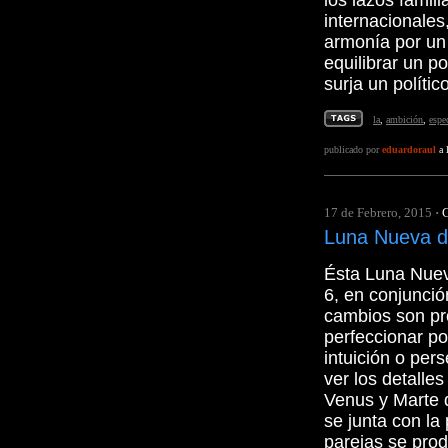
los lazos famil
internacionales
armonía por un
equilibrar un p
surja un polític
la
,
ambición
,
espe
publicado por
eduardoraul
a 
17 de Febrero, 2015
·
G
Luna Nueva d
Ésta Luna Nuev
6, en conjunció
cambios son pro
perfeccionar por 
intuición o per
ver los detalle
Venus y Marte 
se junta con la
parejas se pro