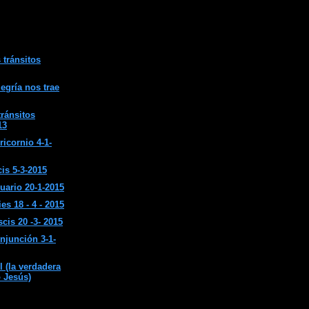
 tránsitos
egría nos trae
tránsitos
13
ricornio 4-1-
is 5-3-2015
uario 20-1-2015
s 18 - 4 - 2015
cis 20 -3- 2015
onjunción 3-1-
(la verdadera
o Jesús)