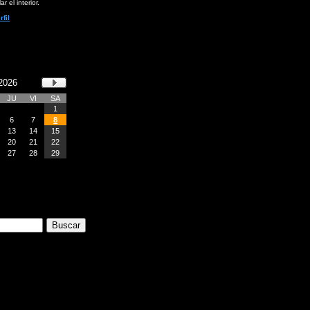
ar el interior.
rfil
2026
JU
VI
SA
1
6
7
8
13
14
15
20
21
22
27
28
29