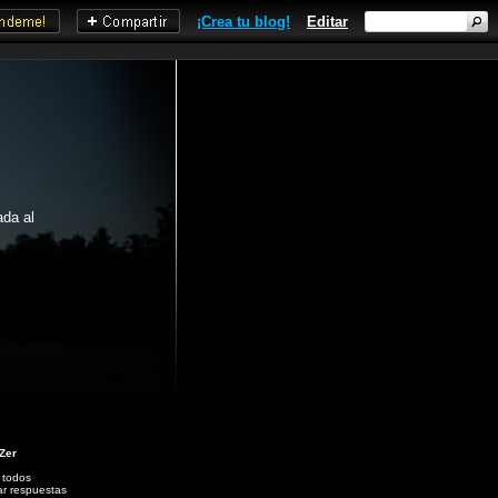
¡Crea tu blog!
Editar
ada al
 Zer
 todos
ar respuestas