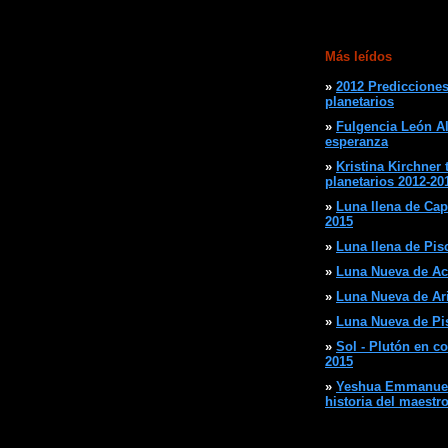
Más leídos
»
2012 Predicciones
planetarios
»
Fulgencia León Al
esperanza
»
Kristina Kirchner 
planetarios 2012-20
»
Luna llena de Cap
2015
»
Luna llena de Pisc
»
Luna Nueva de Ac
»
Luna Nueva de Arie
»
Luna Nueva de Pis
»
Sol - Plutón en c
2015
»
Yeshua Emmanuel 
historia del maestr