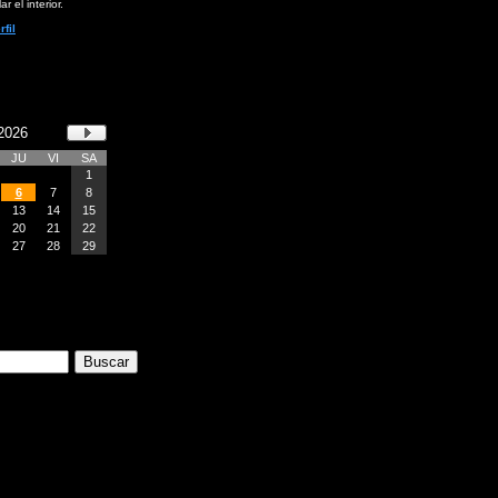
ar el interior.
rfil
2026
JU
VI
SA
1
6
7
8
13
14
15
20
21
22
27
28
29