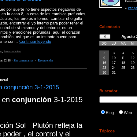
Desarroll
»
Ver pe
eo por suerte no tiene aspectos negativos de
 en la casa 8, la casa de los cambios profundos,
áculos, los errores internos, cambiar el orgullo
azón, encontrar el yo interno para poder tener el
Calendario
ontrol de sí mismos y del entorno, es un
ntos y emociones profundas, aquí el corazón
Agosto
 también, así que es un instante bueno para
ente con...
Continuar leyendo
DO
LU
MA
MI
ón
,
transmutación
2
3
4
5
9
10
11
12
las 22:18
·
Sin comentarios
·
Recomendar
16
17
18
19
23
24
25
26
30
31
neral
en conjunción 3-1-2015
Buscador
n en
conjunción
3-1-2015
Blog
Web
ión Sol - Plutón refleja la
Tópicos
poder , el control y el