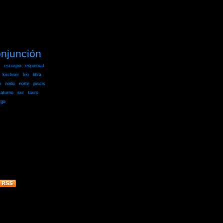
njunción
escorpio
espiritual
kirchner
leo
libra
o
nodo
norte
piscis
aturno
sur
tauro
rgo