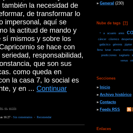
»
General
(230)
, también la necesidad de
eformar, de transformar lo
lo impersonal, aquí se
Nube de tags
[
?
]
o la actitud de mando y
co
-
a
acuario
aries
 sí mismos y sobre los
cáncer
cósmico
despertar
Capricornio se hace con
galáctico
géminis
júpiter
llena
lunar
marte
mercuri
eriedad, responsabilidad,
predicciones
sagitario
s
venus
vi
 constancia, que son sus
icas. como queda en
on la casa 7, lo social es
Secciones
te, y en ...
Continuar
»
Inicio
»
Archivo histórico
»
Contacto
der
,
en
,
acción
»
Feeds RSS
las 16:27
·
Sin comentarios
·
Recomendar
Enlaces