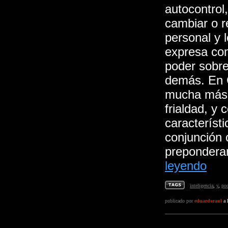
autocontrol
cambiar o r
personal y 
expresa com
poder sobre
demás. En 
mucha más s
frialdad, y
característ
conjunción c
preponderan
leyendo
inteligencia
,
y
,
po
publicado por
eduardoraul
a 