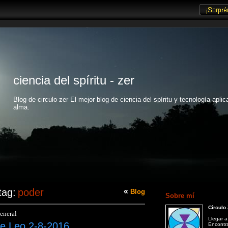
ciencia del spíritu - zer
Blog de circulo zer El mejor blog de ciencia del spíritu y tecnología aplic
alma.
tag:
poder
«
Blog
Sobre mí
Círculo
eneral
Llegar a
e Leo 2-8-2016
Encontr