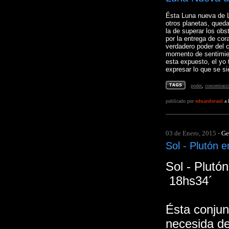
Ésta Luna nueva de L
otros planetas, queda
la de superar los obst
por la entrega de cor
verdadero poder del c
momento de sentimie
esta expuesto, el yo
expresar lo que se si
poder
,
concentraci
publicado por
eduardoraul
a 
03 de Enero, 2015
·
Ge
Sol - Plutón 
Sol - Plutó
18hs34´
Ésta conjunc
necesida de 