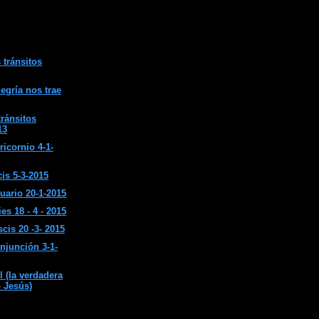
 tránsitos
egría nos trae
tránsitos
13
ricornio 4-1-
is 5-3-2015
uario 20-1-2015
s 18 - 4 - 2015
cis 20 -3- 2015
onjunción 3-1-
(la verdadera
o Jesús)