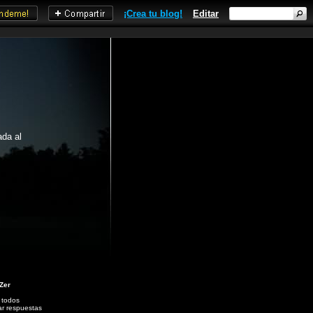
¡Crea tu blog!
Editar
ada al
 Zer
 todos
ar respuestas