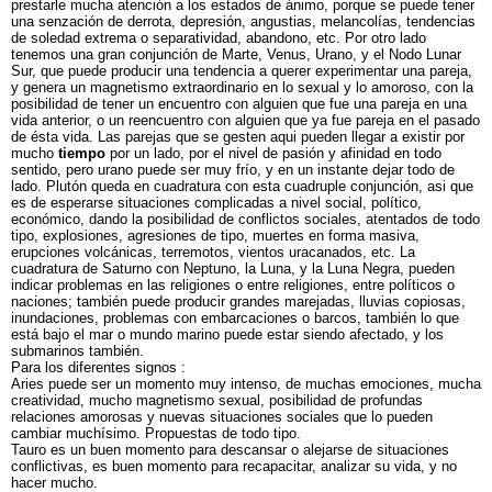
prestarle mucha atención a los estados de ánimo, porque se puede tener
una senzación de derrota, depresión, angustias, melancolías, tendencias
de soledad extrema o separatividad, abandono, etc. Por otro lado
tenemos una gran conjunción de Marte, Venus, Urano, y el Nodo Lunar
Sur, que puede producir una tendencia a querer experimentar una pareja,
y genera un magnetismo extraordinario en lo sexual y lo amoroso, con la
posibilidad de tener un encuentro con alguien que fue una pareja en una
vida anterior, o un reencuentro con alguien que ya fue pareja en el pasado
de ésta vida. Las parejas que se gesten aqui pueden llegar a existir por
mucho
tiempo
por un lado, por el nivel de pasión y afinidad en todo
sentido, pero urano puede ser muy frío, y en un instante dejar todo de
lado. Plutón queda en cuadratura con esta cuadruple conjunción, asi que
es de esperarse situaciones complicadas a nivel social, político,
económico, dando la posibilidad de conflictos sociales, atentados de todo
tipo, explosiones, agresiones de tipo, muertes en forma masiva,
erupciones volcánicas, terremotos, vientos uracanados, etc. La
cuadratura de Saturno con Neptuno, la Luna, y la Luna Negra, pueden
indicar problemas en las religiones o entre religiones, entre políticos o
naciones; también puede producir grandes marejadas, lluvias copiosas,
inundaciones, problemas con embarcaciones o barcos, también lo que
está bajo el mar o mundo marino puede estar siendo afectado, y los
submarinos también.
Para los diferentes signos :
Aries puede ser un momento muy intenso, de muchas emociones, mucha
creatividad, mucho magnetismo sexual, posibilidad de profundas
relaciones amorosas y nuevas situaciones sociales que lo pueden
cambiar muchísimo. Propuestas de todo tipo.
Tauro es un buen momento para descansar o alejarse de situaciones
conflictivas, es buen momento para recapacitar, analizar su vida, y no
hacer mucho.