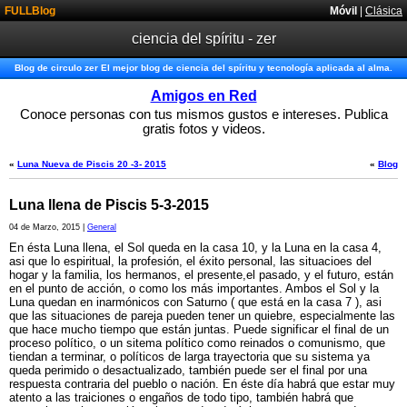
FULLBlog
Móvil
|
Clásica
ciencia del spíritu - zer
Blog de circulo zer El mejor blog de ciencia del spíritu y tecnología aplicada al alma.
Amigos en Red
Conoce personas con tus mismos gustos e intereses. Publica
gratis fotos y videos.
«
Luna Nueva de Piscis 20 -3- 2015
«
Blog
Luna llena de Piscis 5-3-2015
04 de Marzo, 2015 |
General
En ésta Luna llena, el Sol queda en la casa 10, y la Luna en la casa 4,
asi que lo espiritual, la profesión, el éxito personal, las situacioes del
hogar y la familia, los hermanos, el presente,el pasado, y el futuro, están
en el punto de acción, o como los más importantes. Ambos el Sol y la
Luna quedan en inarmónicos con Saturno ( que está en la casa 7 ), asi
que las situaciones de pareja pueden tener un quiebre, especialmente las
que hace mucho tiempo que están juntas. Puede significar el final de un
proceso político, o un sitema político como reinados o comunismo, que
tiendan a terminar, o políticos de larga trayectoria que su sistema ya
queda perimido o desactualizado, también puede ser el final por una
respuesta contraria del pueblo o nación. En éste día habrá que estar muy
atento a las traiciones o engaños de todo tipo, también habrá que