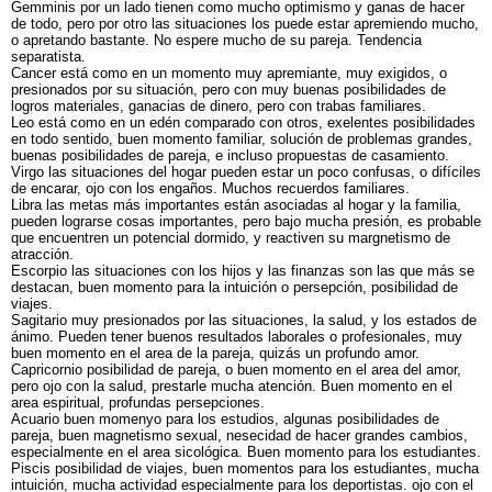
Gemminis por un lado tienen como mucho optimismo y ganas de hacer
de todo, pero por otro las situaciones los puede estar apremiendo mucho,
o apretando bastante. No espere mucho de su pareja. Tendencia
separatista.
Cancer está como en un momento muy apremiante, muy exigidos, o
presionados por su situación, pero con muy buenas posibilidades de
logros materiales, ganacias de dinero, pero con trabas familiares.
Leo está como en un edén comparado con otros, exelentes posibilidades
en todo sentido, buen momento familiar, solución de problemas grandes,
buenas posibilidades de pareja, e incluso propuestas de casamiento.
Virgo las situaciones del hogar pueden estar un poco confusas, o difíciles
de encarar, ojo con los engaños. Muchos recuerdos familiares.
Libra las metas más importantes están asociadas al hogar y la familia,
pueden lograrse cosas importantes, pero bajo mucha presión, es probable
que encuentren un potencial dormido, y reactiven su margnetismo de
atracción.
Escorpio las situaciones con los hijos y las finanzas son las que más se
destacan, buen momento para la intuición o persepción, posibilidad de
viajes.
Sagitario muy presionados por las situaciones, la salud, y los estados de
ánimo. Pueden tener buenos resultados laborales o profesionales, muy
buen momento en el area de la pareja, quizás un profundo amor.
Capricornio posibilidad de pareja, o buen momento en el area del amor,
pero ojo con la salud, prestarle mucha atención. Buen momento en el
area espiritual, profundas persepciones.
Acuario buen momenyo para los estudios, algunas posibilidades de
pareja, buen magnetismo sexual, nesecidad de hacer grandes cambios,
especialmente en el area sicológica. Buen momento para los estudiantes.
Piscis posibilidad de viajes, buen momentos para los estudiantes, mucha
intuición, mucha actividad especialmente para los deportistas. ojo con el