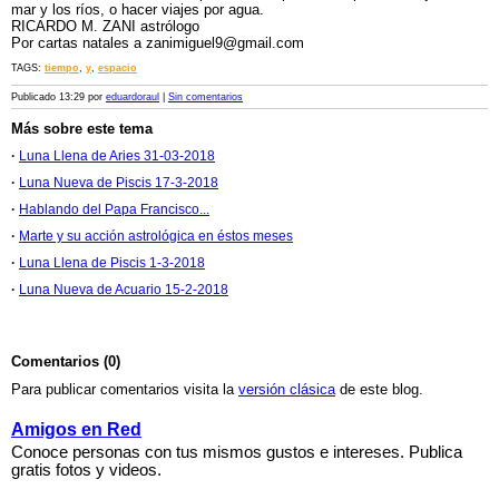
mar y los ríos, o hacer viajes por agua.
RICARDO M. ZANI astrólogo
Por cartas natales a zanimiguel9@gmail.com
TAGS:
tiempo
,
y
,
espacio
Publicado 13:29 por
eduardoraul
|
Sin comentarios
Más sobre este tema
·
Luna Llena de Aries 31-03-2018
·
Luna Nueva de Piscis 17-3-2018
·
Hablando del Papa Francisco...
·
Marte y su acción astrológica en éstos meses
·
Luna Llena de Piscis 1-3-2018
·
Luna Nueva de Acuario 15-2-2018
Comentarios (0)
Para publicar comentarios visita la
versión clásica
de este blog.
Amigos en Red
Conoce personas con tus mismos gustos e intereses. Publica
gratis fotos y videos.