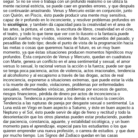
seguir. Si no se vive o trabaja con un profundo realismo o se utiliza la
mente racional estricta, se puede caer en grandes errores, y que después
se continuarán arrastrando. Venus y Mercurio están en conjunción, junto
con Quirón, en Piscis, ésto puede producir una mente muy sensitiva,
capaz de ir profundo en lo inconciente, y resolver problemas profundos en
lo
sicológico
, y también dá capacidad para la creatividad en el area de
las artes, la pintura, el canto, la escritura de libros, creatividad en el cine,
el teatro, y todo lo que tiene que ver con lo ilusorio o la fantasía,puede
producir sueños muy vívidos, visiones de futuro, recuerdos del pasado, y
pesadillas de todo tipo; desde el punto de vista de la programación hacia
las metas o cosas que queremos hacia el futuro, es un muy buen
momento, ya que éstas situaciones producen momentos hipnóticos muy
profundos. Ésta conjunción de Venus y Mercurio, quedan en cuadratura
con Marte, genera un conflicto en el area sentimental y sexual, el amor
versus lo sexual, lo racional versus la acción o la fuerza; puede ser que
se tenga poca paciencia, actos de violencia, actos irracionales, tendencia
al alcoholismo y al escapismo a través de las drogas, actos de real
inconciencia, exponerse a situaciones extremas, que puede estar la vida
o la muerte de por medio, violaciones, problemas por enfermedades
sexuales, enfermedades virósicas, problemas por excesos de gastos,
riesgos financieros, pérdida de dinero por actos de inconciencia o
ignorancia. Tendencia a presionar a los demás e incluso la coerción.
Tendencia a las rupturas de pareja por desgaste sexual o sentimental. La
Luna está en Virgo en buen aspecto a Saturno, y éste en buen aspecto a
Neptuno y el Sol, ésto puede servir de algo de freno y rectitud y todo la
desorientación que los otros planetas pueden estar produciendo, pueden
dar paciencia, constancia, aguante, y estabilidad sicológica, y un buen
momento para el aprendizaje, especial para los estudiantes o los que
quieren emprender una nueva profesión, o carrera de estudios. y que dure
por mucho tiempo. Los Signos del Zodíaco quedan en las casas