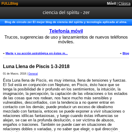
FULLBlog
Móvil
|
Clásica
ciencia del spíritu - zer
Blog de circulo zer El mejor blog de ciencia del spíritu y tecnología aplicada al alma.
Telefonía móvil
Trucos, sugerencias de uso y lanzamientos de nuevos teléfonos
móviles.
«
Marte y su acción astrológica en éstos m...
«
Blog
Luna Llena de Piscis 1-3-2018
01 de Marzo, 2018 |
General
Ésta Luna llena de Piscis, es muy intensa, llena de tensiones y fuerzas.
El Sol está en conjunción con Neptuno, en Piscis, ésto hace que se
tenga la posibilidad de ir profundo en los sentimientos, la intuición, la
imaginación, la percepción, la captación de las vibraciones o los estados
de las cosas que nos rodean, nos hace mucho más sensibles y
vulnerables, desconfiados, con la tendencia a no querer entrar en
contacto con los demás; puede producir un exceso de idealismo
mezclado con fantasía, entoces se puede exponer a vivir situaciones o
relaciones idílicas fantasiosas, y luego cuando éstas influencias se
alejan, se cae en la profunda desilución, o ser victima de abusos,
engaños o traiciones. También se puede caer en situaciones de
relaciones dobles o variadas, y no saber que elegir, o qué dirección