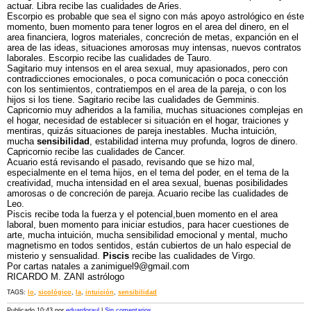
actuar. Libra recibe las cualidades de Aries.
Escorpio es probable que sea el signo con más apoyo astrológico en éste
momento, buen momento para tener logros en el area del dinero, en el
area financiera, logros materiales, concreción de metas, expanción en el
area de las ideas, situaciones amorosas muy intensas, nuevos contratos
laborales. Escorpio recibe las cualidades de Tauro.
Sagitario muy intensos en el area sexual, muy apasionados, pero con
contradicciones emocionales, o poca comunicación o poca conección
con los sentimientos, contratiempos en el area de la pareja, o con los
hijos si los tiene. Sagitario recibe las cualidades de Gemminis.
Capricornio muy adheridos a la familia, muchas situaciones complejas en
el hogar, necesidad de establecer si situación en el hogar, traiciones y
mentiras, quizás situaciones de pareja inestables. Mucha intuición,
mucha
sensibilidad
, estabilidad interna muy profunda, logros de dinero.
Capricornio recibe las cualidades de Cancer.
Acuario está revisando el pasado, revisando que se hizo mal,
especialmente en el tema hijos, en el tema del poder, en el tema de la
creatividad, mucha intensidad en el area sexual, buenas posibilidades
amorosas o de concreción de pareja. Acuario recibe las cualidades de
Leo.
Piscis recibe toda la fuerza y el potencial,buen momento en el area
laboral, buen momento para iniciar estudios, para hacer cuestiones de
arte, mucha intuición, mucha sensibilidad emocional y mental, mucho
magnetismo en todos sentidos, están cubiertos de un halo especial de
misterio y sensualidad.
Piscis
recibe las cualidades de Virgo.
Por cartas natales a zanimiguel9@gmail.com
RICARDO M. ZANI astrólogo
TAGS:
lo
,
sicológico
,
la
,
intuición
,
sensibilidad
Publicado 10:43 por
eduardoraul
|
Sin comentarios