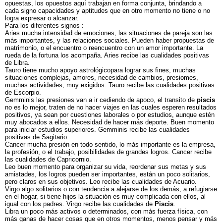
opuestas, los opuestos aquí trabajan en forma conjunta, brindando a
cada signo capacidades y aptitudes que en otro momento no tiene o no
logra expresar o alcanzar.
Para los diferentes signos :
Aries mucha intensidad de emociones, las situaciones de pareja son las
más importantes, y las relaciones sociales. Pueden haber propuestas de
matrimonio, o el encuentro o reencuentro con un amor importante. La
rueda de la fortuna los acompaña. Aries recibe las cualidades positivas
de Libra.
Tauro tiene mucho apoyo astrológicopara lograr sus fines, muchas
situaciones complejas, amores, necesidad de cambios, presiomes,
muchas actividades, muy exigidos. Tauro recibe las cualidades positivas
de Escorpio.
Gemminis las presiones van a ir cediendo de apoco, el transito de
piscis
no es lo mejor, traten de no hacer viajes en las cuales esperen resultados
positivos, ya sean por cuestiones laborales o por estudios, aunque estén
muy abocados a ellos. Necesidad de hacer más deporte. Buen momento
para iniciar estudios superiores. Gemminis recibe las cualidades
positivas de Sagitario
Cancer mucha presión en todo sentido, lo más importante es la empresa,
la profesión, o el trabajo, posibilidades de grandes logros. Cancer recibe
las cualidades de Capricornio.
Leo buen momento para organizar su vida, reordenar sus metas y sus
amistades, los logros pueden ser importantes, están un poco solitarios,
pero claros en sus objetivos. Leo recibe las cualidades de Acuario.
Virgo algo solitarios o con tendencia a alejarse de los demás, a refugiarse
en el hogar, si tiene hijos la situación es muy complicada con ellos, al
igual con los padres. Virgo recibe las cualidades de
Piscis
.
Libra un poco más activos o determinados, con más fuerza física, con
más ganas de hacer cosas que en otros momentos, menos pensar y más