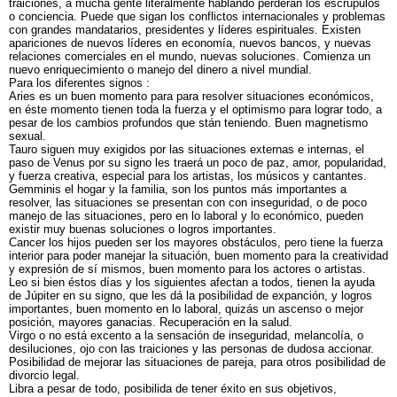
traiciones, a mucha gente literalmente hablando perderán los escrúpulos
o conciencia. Puede que sigan los conflictos internacionales y problemas
con grandes mandatarios, presidentes y líderes espirituales. Existen
apariciones de nuevos líderes en economía, nuevos bancos, y nuevas
relaciones comerciales en el mundo, nuevas soluciones. Comienza un
nuevo enriquecimiento o manejo del dinero a nivel mundial.
Para los diferentes signos :
Aries es un buen momento para para resolver situaciones económicos,
en éste momento tienen toda la fuerza y el optimismo para lograr todo, a
pesar de los cambios profundos que stán teniendo. Buen magnetismo
sexual.
Tauro siguen muy exigidos por las situaciones externas e internas, el
paso de Venus por su signo les traerá un poco de paz, amor, popularidad,
y fuerza creativa, especial para los artistas, los músicos y cantantes.
Gemminis el hogar y la familia, son los puntos más importantes a
resolver, las situaciones se presentan con con inseguridad, o de poco
manejo de las situaciones, pero en lo laboral y lo económico, pueden
existir muy buenas soluciones o logros importantes.
Cancer los hijos pueden ser los mayores obstáculos, pero tiene la fuerza
interior para poder manejar la situación, buen momento para la creatividad
y expresión de sí mismos, buen momento para los actores o artistas.
Leo si bien éstos días y los siguientes afectan a todos, tienen la ayuda
de Júpiter en su signo, que les dá la posibilidad de expanción, y logros
importantes, buen momento en lo laboral, quizás un ascenso o mejor
posición, mayores ganacias. Recuperación en la salud.
Virgo o no está excento a la sensación de inseguridad, melancolía, o
desiluciones, ojo con las traiciones y las personas de dudosa accionar.
Posibilidad de mejorar las situaciones de pareja, para otros posibilidad de
divorcio legal.
Libra a pesar de todo, posibilida de tener éxito en sus objetivos,