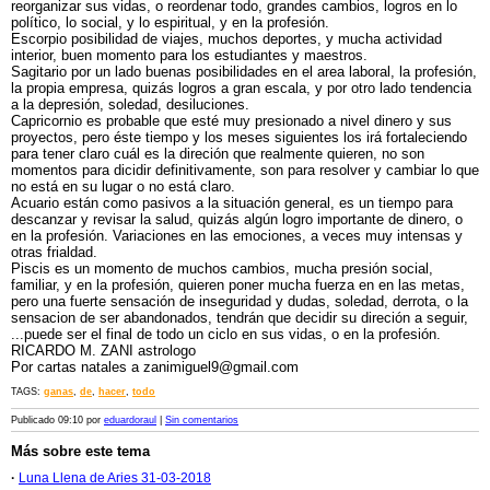
reorganizar sus vidas, o reordenar todo, grandes cambios, logros en lo
político, lo social, y lo espiritual, y en la profesión.
Escorpio posibilidad de viajes, muchos deportes, y mucha actividad
interior, buen momento para los estudiantes y maestros.
Sagitario por un lado buenas posibilidades en el area laboral, la profesión,
la propia empresa, quizás logros a gran escala, y por otro lado tendencia
a la depresión, soledad, desiluciones.
Capricornio es probable que esté muy presionado a nivel dinero y sus
proyectos, pero éste tiempo y los meses siguientes los irá fortaleciendo
para tener claro cuál es la direción que realmente quieren, no son
momentos para dicidir definitivamente, son para resolver y cambiar lo que
no está en su lugar o no está claro.
Acuario están como pasivos a la situación general, es un tiempo para
descanzar y revisar la salud, quizás algún logro importante de dinero, o
en la profesión. Variaciones en las emociones, a veces muy intensas y
otras frialdad.
Piscis es un momento de muchos cambios, mucha presión social,
familiar, y en la profesión, quieren poner mucha fuerza en en las metas,
pero una fuerte sensación de inseguridad y dudas, soledad, derrota, o la
sensacion de ser abandonados, tendrán que decidir su direción a seguir,
...puede ser el final de todo un ciclo en sus vidas, o en la profesión.
RICARDO M. ZANI astrologo
Por cartas natales a zanimiguel9@gmail.com
TAGS:
ganas
,
de
,
hacer
,
todo
Publicado 09:10 por
eduardoraul
|
Sin comentarios
Más sobre este tema
·
Luna Llena de Aries 31-03-2018