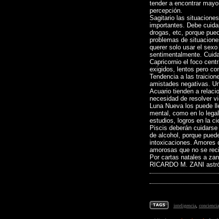
tender a encontrar mayor
percepción.
Sagitario las situacione
importantes. Debe cuida
drogas, etc, porque pue
problemas de situacione
querer solo usar el sexo
sentimentalmente. Cuida
Capricornio el foco centr
exigidos, lentos pero co
Tendencia a las traicion
amistades negativas. Un
Acuario tienden a relaci
necesidad de resolver v
Luna Nueva los puede ll
mental, como en lo legal
estudios, logros en la ci
Piscis deberán cuidarse
de alcohol, porque puede
intoxicaciones. Amores 
amorosas que no se reci
Por cartas natales a z
RICARDO M. ZANI astró
inteligencia
,
conciencia