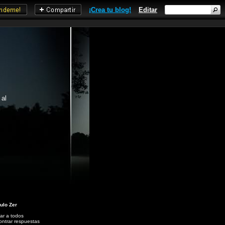
¡Crea tu blog!
Editar
 al
ulo Zer
ar a todos
ntrar respuestas