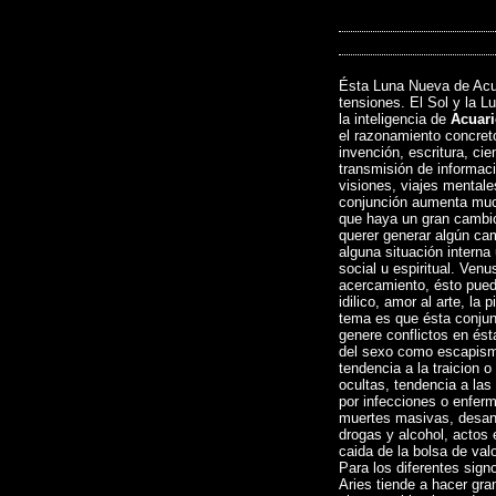
Ésta Luna Nueva de Acua
tensiones. El Sol y la 
la inteligencia de
Acuari
el razonamiento concreto
invención, escritura, cie
transmisión de informaci
visiones, viajes mentale
conjunción aumenta much
que haya un gran cambio e
querer generar algún cam
alguna situación interna
social u espiritual. Ven
acercamiento, ésto pued
idilico, amor al arte, la p
tema es que ésta conjun
genere conflictos en ést
del sexo como escapismo
tendencia a la traicion 
ocultas, tendencia a las
por infecciones o enferm
muertes masivas, desan
drogas y alcohol, actos 
caida de la bolsa de valo
Para los diferentes signo
Aries tiende a hacer gra