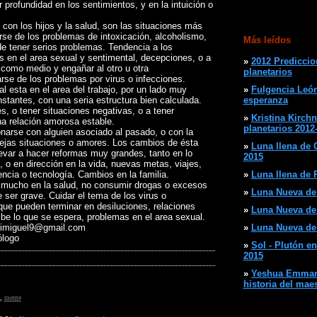
 profundidad en los sentimientos, y en la intuición o
s con los hijos y la salud, son las situaciones más
rse de los problemas de intoxicación, alcoholismo,
Más leídos
de tener serios problemas. Tendencia a los
s en el area sexual y sentimental, decepciones, o a
»
2012 Prediccio
 como medio y engañar al otro u otra
planetarios
rse de los problemas por virus o infecciones.
al esta en el area del trabajo, por un lado muy
»
Fulgencia León
nstantes, con una seria estructura bien calculada.
esperanza
es, o tener situaciones negativas, o a tener
»
Kristina Kirchn
a relación amorosa estable.
planetarios 2012
onarse con alguien asociado al pasado, o con la
iejas situaciones o amores. Los cambios de ésta
»
Luna llena de C
evar a hacer reformas muy grandes, tanto en lo
2015
, o en dirección en la vida, nuevas metas, viajes,
encia o tecnología. Cambios en la familia.
»
Luna llena de P
 mucho en la salud, no consumir drogas o excesos
»
Luna Nueva de 
 ser grave. Cuidar el tema de los virus o
que pueden terminar en desiluciones, relaciones
»
Luna Nueva de A
be lo que se espera, problemas en el area sexual.
animiguel9@gmail.com
»
Luna Nueva de 
logo
»
Sol - Plutón en
2015
»
Yeshua Emmanu
historia del mae
,
mente