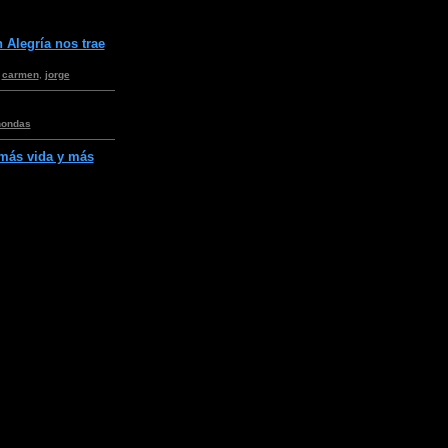
 Alegría nos trae
,
carmen
,
jorge
nondas
 más vida y más