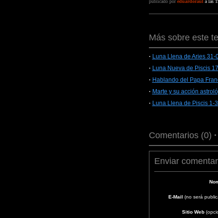
publicado por
eduardoraul
a las 1
Más sobre este t
·
Luna Llena de Aries 31-
·
Luna Nueva de Piscis 1
·
Hablando del Papa Franc
·
Marte y su acción astrol
·
Luna Llena de Piscis 1-
Comentarios (0)
Enviar comentar
Nom
E-Mail
(no será publi
Sitio Web
(opci