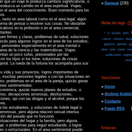
ser que un viaje le produzca cambios significativos, o
»
General
(230)
produzca un cambio en el area espiritual. Viajes,
 en el area del conocimiento. Buen momento para los
ros.
tanto en area laboral como en el area legal, algún
Nube de tags
[
?
orma de pensar o resolver sus cosas. No obstante
icativos en la profesión o en el area comercial,
-
rtantes.
a
acuario
aries
en firmes y claras, problemas de salud, soluciones
cáncer
cósmico
desp
izás para algunos logros en el area de los estudios,
galáctico
géminis
jú
 personales especialmente en el area mental o
 area de la ciencia y las matemáticas. Viajes.
llena
lunar
marte
mer
ntan un poco solos, presionados por las
predicciones
sagitar
on los hijos si los tiene, soluciones de cosas
venu
poral. La rueda de la fortuna los acompaña para sus
u vida y sus proyectos, logros importantes de
o, muchas persiones legales o con las situaciones en
Secciones
so, problemas en el area de la pareja, quizás ganas
iones sentimentales.
»
Inicio
 económica, quizás nuevos planes de estudios, o
»
Archivo histór
mos, decepciones amorosas, desiluciones,
iones, ojo con las drogas y el alcohol, porque los
»
Contacto
ves.
los estudiantes, y soluciones de índole legal o
»
Feeds RSS
 amorosas, pero alguna relacion sexual intensa.
ción del pasado que no funcionó.
ituaciones del hogar y la familia, pero alguna
gal, o problemas para seguir estudiando, o lograr
Enlaces
es o estructurales. En el area sentimental puede