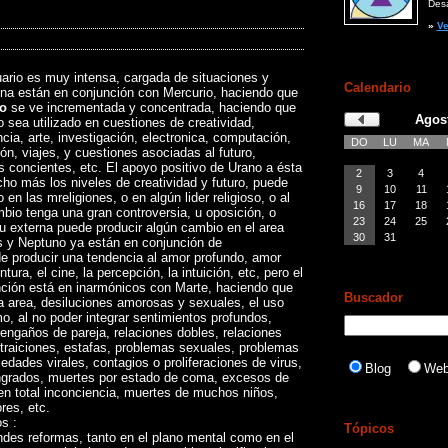
Desar
»
Ve
rio es muy intensa, cargada de situaciones y
Calendario
Luna están en conjunción con Mercurio, haciendo que
o
se ve incrementada y concentrada, haciendo que
Agos
 sea utilizado en cuestiones de creatividad,
ncia, arte, investigación, electronica, computación,
DO
LU
MA
ón, viajes, y cuestiones asociadas al futuro,
s concientes, etc. El apoyo positivo de Urano a ésta
2
3
4
o más los niveles de creatividad y futuro, puede
9
10
11
n las mreligiones, o en algún lider religioso, o al
16
17
18
bio tenga una gran controversia, u oposición, o
23
24
25
 u externa puede producir algún cambio en el area
30
31
us y Neptuno ya están en conjunción de
e producir una tendencia al amor profundo, amor
intura, el cine, la percepción, la intuición, etc, pero el
ción está en inarmónicos con Marte, haciendo que
Buscador
a area, desiluciones amorosas y sexuales, el uso
, al no poder integrar sentimientos profundos,
o engaños de pareja, relaciones dobles, relaciones
 traiciones, estafas, problemas sexuales, problemas
edades virales, contagios o proliferaciones de virus,
Blog
We
grados, muertes por estado de coma, excesos de
en total inconciencia, muertes de muchos niños,
res, etc.
s :
Tópicos
ndes reformas, tanto en el plano mental como en el