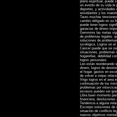
plano espiritual, puede 
un evento de su vida le 
deportes, y actividades
estudiantes y los maest
Tauro muchas tensiones, 
cambio obligado en su f
puede tener logros signif
ganacias de dinero impo
Gemminis las metas sigu
de problemas legales, qu
soluciones de problemas
sicológica. Logros en el
Cancer puede que se sie
situaciones, problemas c
hogareñas, debilidad cor
logros personales.
Leo están reordenando s
dinero, logros de destin
el hogar, gastos en exce
de volver a viejas relac
Virgo logros en el area
continuación de los mis
problemas por intoxcicac
excesos pueden ser gra
Libra buen momento para 
financiera, desiluciones
Tendencia a alguna rela
Escorpio soluciones de s
situación de conflicto le
nuevos objetivos mental