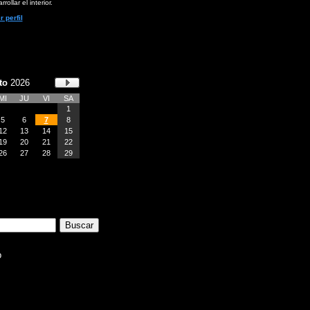
rollar el interior.
r perfil
to
2026
MI
JU
VI
SA
1
5
6
7
8
12
13
14
15
19
20
21
22
26
27
28
29
b