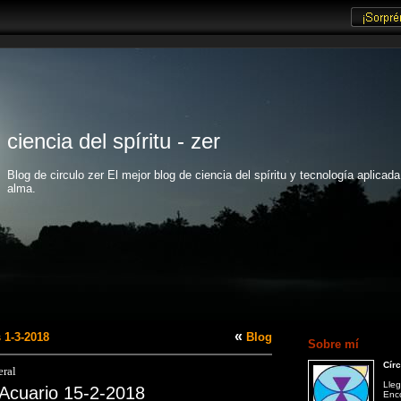
ciencia del spíritu - zer
Blog de circulo zer El mejor blog de ciencia del spíritu y tecnología aplicada
alma.
«
 1-3-2018
Blog
Sobre mí
Círc
ral
Lleg
Acuario 15-2-2018
Enco