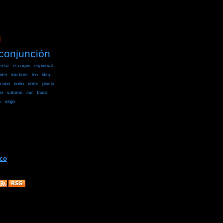
]
conjunción
ertar
escorpio
espiritual
piter
kirchner
leo
libra
curio
nodo
norte
piscis
io
saturno
sur
tauro
s
virgo
ico