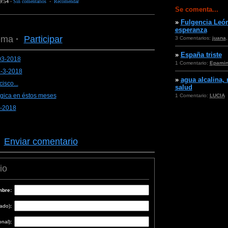
9:54
·
Sin comentarios
·
Recomendar
Se comenta...
»
Fulgencia León
esperanza
ema
·
Participar
3 Comentarios:
juana
»
España triste
03-2018
1 Comentario:
Epami
7-3-2018
»
agua alcalina,
isco...
salud
ógica en éstos meses
1 Comentario:
LUCIA
3-2018
·
Enviar comentario
io
bre:
cado)
:
onal)
: