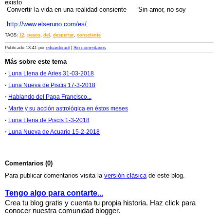
existo
Convertir la vida en una realidad consiente Sin amor, no soy
http://www.elseruno.com/es/
TAGS:
12
,
pasos
,
del
,
despertar
,
consciente
Publicado 13:41 por
eduardoraul
|
Sin comentarios
Más sobre este tema
·
Luna Llena de Aries 31-03-2018
·
Luna Nueva de Piscis 17-3-2018
·
Hablando del Papa Francisco...
·
Marte y su acción astrológica en éstos meses
·
Luna Llena de Piscis 1-3-2018
·
Luna Nueva de Acuario 15-2-2018
Comentarios (0)
Para publicar comentarios visita la
versión clásica
de este blog.
Tengo algo para contarte...
Crea tu blog gratis y cuenta tu propia historia. Haz click para
conocer nuestra comunidad blogger.