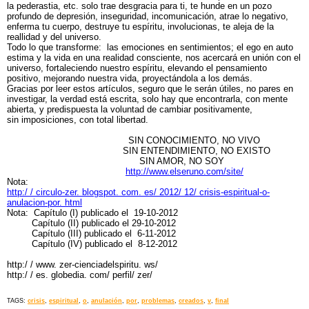
la pederastia, etc. solo trae desgracia para ti, te hunde en un pozo
profundo de depresión, inseguridad, incomunicación, atrae lo negativo,
enferma tu cuerpo, destruye tu espíritu, involucionas, te aleja de la
reallidad y del universo.
Todo lo que transforme: las emociones en sentimientos; el ego en auto
estima y la vida en una realidad consciente, nos acercará en unión con el
universo, fortaleciendo nuestro espíritu, elevando el pensamiento
positivo, mejorando nuestra vida, proyectándola a los demás.
Gracias por leer estos artículos, seguro que le serán útiles, no pares en
investigar, la verdad está escrita, solo hay que encontrarla, con mente
abierta, y predispuesta la voluntad de cambiar positivamente,
sin imposiciones, con total libertad.
SIN CONOCIMIENTO, NO VIVO
SIN ENTENDIMIENTO, NO EXISTO
SIN AMOR, NO SOY
http://www.elseruno.com/site/
Nota:
http:/ / circulo-zer. blogspot. com. es/ 2012/ 12/ crisis-espiritual-o-
anulacion-por. html
Nota: Capítulo (I) publicado el 19-10-2012
Capítulo (II) publicado el 29-10-2012
Capítulo (III) publicado el 6-11-2012
Capítulo (IV) publicado el 8-12-2012
http:/ / www. zer-cienciadelspiritu. ws/
http:/ / es. globedia. com/ perfil/ zer/
TAGS:
crisis
,
espiritual
,
o
,
anulación
,
por
,
problemas
,
creados
,
v
,
final