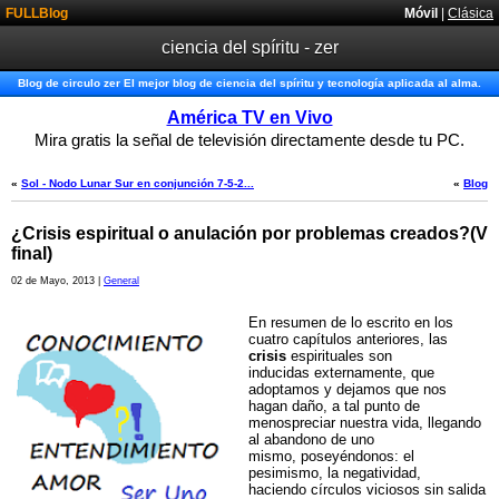
FULLBlog
Móvil
|
Clásica
ciencia del spíritu - zer
Blog de circulo zer El mejor blog de ciencia del spíritu y tecnología aplicada al alma.
América TV en Vivo
Mira gratis la señal de televisión directamente desde tu PC.
«
Sol - Nodo Lunar Sur en conjunción 7-5-2...
«
Blog
¿Crisis espiritual o anulación por problemas creados?(V
final)
02 de Mayo, 2013 |
General
En resumen de lo escrito en los
cuatro capítulos anteriores, las
crisis
espirituales son
inducidas externamente, que
adoptamos y dejamos que nos
hagan daño, a tal punto de
menospreciar nuestra vida, llegando
al abandono de uno
mismo, poseyéndonos: el
pesimismo, la negatividad,
haciendo círculos viciosos sin salida