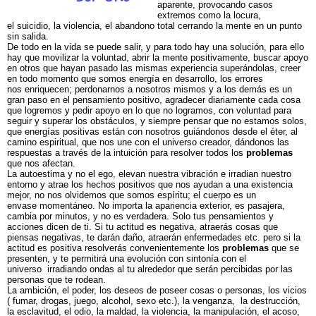
aparente, provocando casos
extremos como la locura,
el suicidio, la violencia, el abandono total cerrando la mente en un punto
sin salida.
De todo en la vida se puede salir, y para todo hay una solución, para ello
hay que movilizar la voluntad, abrir la mente positivamente, buscar apoyo
en otros que hayan pasado las mismas experiencia superándolas, creer
en todo momento que somos energía en desarrollo, los errores
nos enriquecen; perdonarnos a nosotros mismos y a los demás es un
gran paso en el pensamiento positivo, agradecer diariamente cada cosa
que logremos y pedir apoyo en lo que no logramos, con voluntad para
seguir y superar los obstáculos, y siempre pensar que no estamos solos,
que energías positivas están con nosotros guiándonos desde el éter, al
camino espiritual, que nos une con el universo creador, dándonos las
respuestas a través de la intuición para resolver todos los
problemas
que nos afectan.
La autoestima y no el ego, elevan nuestra vibración e irradian nuestro
entorno y atrae los hechos positivos que nos ayudan a una existencia
mejor, no nos olvidemos que somos espíritu; el cuerpo es un
envase momentáneo. No importa la apariencia exterior, es pasajera,
cambia por minutos, y no es verdadera. Solo tus pensamientos y
acciones dicen de ti. Si tu actitud es negativa, atraerás cosas que
piensas negativas, te darán daño, atraerán enfermedades etc. pero si la
actitud es positiva resolverás convenientemente los
problemas
que se
presenten, y te permitirá una evolución con sintonía con el
universo irradiando ondas al tu alrededor que serán percibidas por las
personas que te rodean.
La ambición, el poder, los deseos de poseer cosas o personas, los vicios
( fumar, drogas, juego, alcohol, sexo etc.), la venganza, la destrucción,
la esclavitud, el odio, la maldad, la violencia, la manipulación, el acoso,