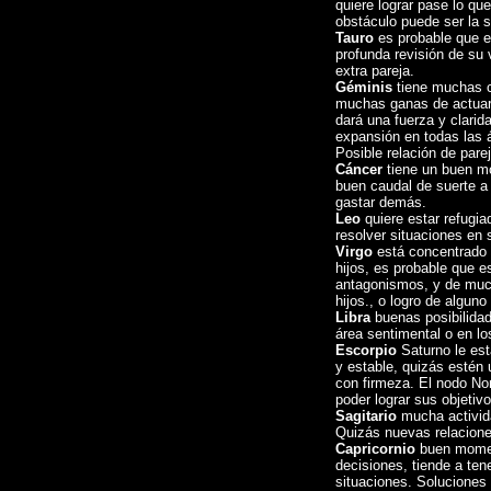
quiere lograr pase lo qu
obstáculo puede ser la s
Tauro
es probable que e
profunda revisión de su 
extra pareja.
Géminis
tiene muchas c
muchas ganas de actuar,
dará una fuerza y clarid
expansión en todas las á
Posible relación de pare
Cáncer
tiene un buen m
buen caudal de suerte a 
gastar demás.
Leo
quiere estar refugia
resolver situaciones en 
Virgo
está concentrado e
hijos, es probable que 
antagonismos, y de much
hijos., o logro de alguno 
Libra
buenas posibilidade
área sentimental o en lo
Escorpio
Saturno le est
y estable, quizás estén 
con firmeza. El nodo Nor
poder lograr sus objetivo
Sagitario
mucha activida
Quizás nuevas relacione
Capricornio
buen momen
decisiones, tiende a ten
situaciones. Soluciones 