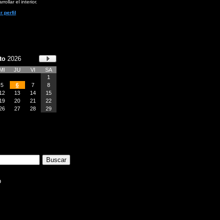
rollar el interior.
r perfil
to
2026
MI
JU
VI
SA
1
5
6
7
8
12
13
14
15
19
20
21
22
26
27
28
29
b