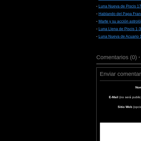
·
Luna Nueva de Piscis 1
·
Hablando del Papa Franc
·
Marte y su acción astrol
·
Luna Llena de Piscis 1-
·
Luna Nueva de Acuario 
Comentarios (0)
Enviar comentar
Nom
E-Mail
(no será publi
Sitio Web
(opci