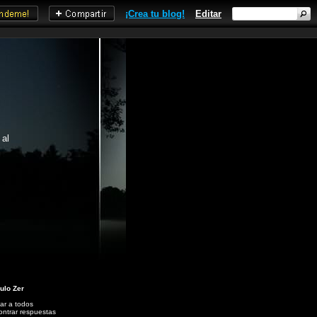
¡Crea tu blog!
Editar
 al
ulo Zer
ar a todos
ntrar respuestas