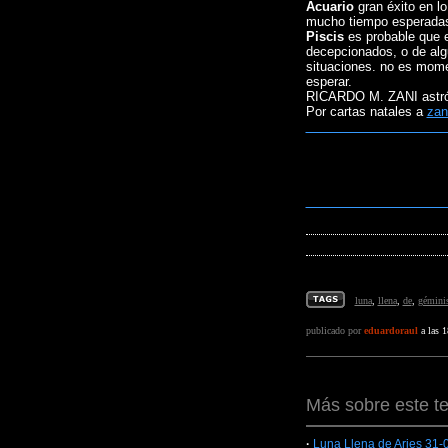
Acuario
gran éxito en lo
mucho tiempo esperadas.
Piscis
es probable que e
decepcionados, o de alg
situaciones. no es mome
esperar.
RICARDO M. ZANI astró
Por cartas natales a
zan
SIN ENTEND
SIN AM
http://www.ze
luna
,
llena
,
de
,
gémini
publicado por
eduardoraul
a las 1
Más sobre este t
·
Luna Llena de Aries 31-