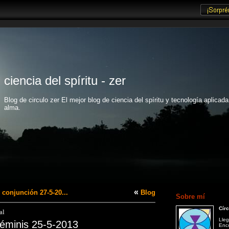
ciencia del spíritu - zer
Blog de circulo zer El mejor blog de ciencia del spíritu y tecnología aplicada
alma.
«
 conjunción 27-5-20...
Blog
Sobre mí
Círc
al
Lleg
Géminis 25-5-2013
Enco