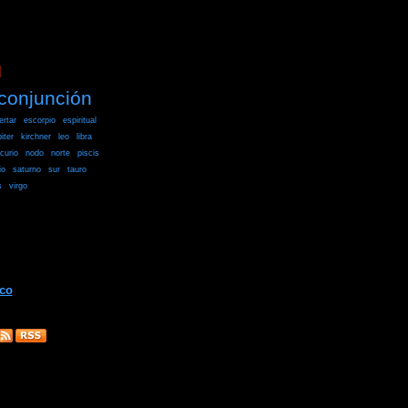
]
conjunción
ertar
escorpio
espiritual
piter
kirchner
leo
libra
curio
nodo
norte
piscis
io
saturno
sur
tauro
s
virgo
ico