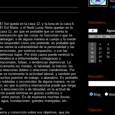
Desar
»
Ve
Calendario
El Sol queda en la casa 12, y la luna en la casa 6.
El Sol Marte, y el Nodo Lunar Norte quedan en la
Agos
casa 12, así que es probable que se sienta la
sensanción que las cosas no funcionan o que se
DO
LU
MA
aletargan, o de alguna manera el cuerpo y la mente
no responden como uno pretende, es probable que
2
3
4
se sienta la vulnerabilidad de la personalidad y las
9
10
11
emociones, por sentirse expuestos, o con las
16
17
18
defensas bajas. Por ésta causa puede sentirse la
23
24
25
tendencia a enfermedades contagiosas o
30
31
racionales, fobias, o tendencias depresivas. La
crementa los miedos, la falsedad, la traición, los
a relaciones dobles o relaciones clandestinas. Por
ue se incremente la actividad laboral, y también por
Buscador
 muchos puestos de trabajo, o abandono. Es probable
 nubladas o oscurecidas de alguna manera, no se
r, así que la política internacional puede que tenga
o desconección o de falsedad, en la actitud de
ión puede terminar en graves conflictos o
Blog
We
s entre países. Es de esperarse muchas lluvias,
agua, inundaciones, grandes marejadas, etc.
os:
Tópicos
rza y convicción sobre sus objetivos, que los