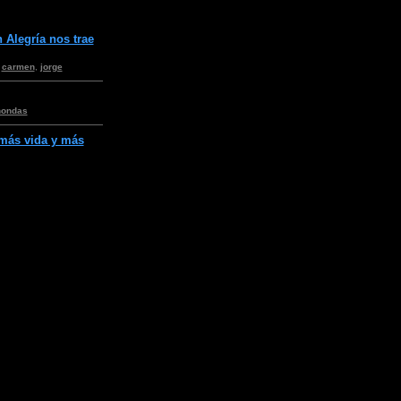
 Alegría nos trae
,
carmen
,
jorge
nondas
 más vida y más