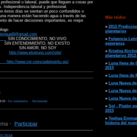
 profesional o laboral, puede que lleguen a cosas por
 Independencia laboral y profesional.
n éstos días se sientan un poco confundidos o
una manera están haciendo agua a través de las
Más leídos
nto de hacer decisiones importantes, es mejor
»
2012 Prediccio
logo
planetarios
imiguel9@gmail.com
SIN CONOCIMIENTO, NO VIVO
»
Fulgencia León
IMIENTO, NO EXISTO
esperanza
OR, NO SOY
»
Kristina Kirchn
http://www.elseruno.com/site/
planetarios 2012
r-cienciadelspiritu.ws/
»
Luna llena de C
2015
»
Luna llena de P
»
Luna Nueva de 
»
Luna Nueva de A
s
»
Luna Nueva de 
8:20
·
Sin comentarios
·
Recomendar
»
Sol - Plutón en
2015
»
Yeshua Emmanu
historia del mae
ema
·
Participar
03-2018