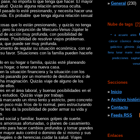
e pase, no importa lo que tenga que hacer. El mayor
»
General
(230)
alud. Quizás alguna relación amorosa oculta.
l pasado lo esté presionando, y necesita hacer una
vida. Es probable que tenga alguna relación sexual
Nube de tags
[
?
osas que lo están presionando, y quizás no tenga
 pero la conjunción de Mercurio-Venus-Júpiter le
-
ad de acción muy profunda, con posibilidad de
a
acuario
aries
reas. Posibilidad de resolver viejos problemas.
cáncer
cósmico
desp
ja, que puede ser muy profunda.
galáctico
géminis
jú
omento de regular su situación económica, con un
su favor. Situaciones con la familia pueden hacerle
llena
lunar
marte
mer
predicciones
sagitar
do en su hogar o familia, quizás esté planeando
venu
su hogar, o tener una nueva casa.
n la situación financiera y la situación con los
esté pasando por un momento de desilusiones o de
a imaginación. Quizás viaje de alguno de los
Secciones
de ellos.
s en el área laboral, y buenas posibilidades en el
»
Inicio
s estudios. Quizás viaje por trabajo.
»
Archivo histór
á marcando un ritmo lento y estricto, pero concreto
un poco más fríos de lo normal, pero estructurando
»
Contacto
te les da la posibilidad de poder armar su vida y
s.
»
Feeds RSS
d social y familiar, buenos golpes de suerte.
s amorosas afortunadas, o planes de casamiento.
to para hacer cambios profundos y tomar grandes
er mayor auto control o dominio de sí mismo y sus
Enlaces
legales o de herencias.cuidar la salud. Viajes