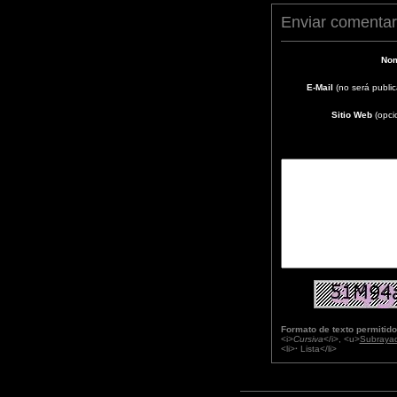
Enviar comentar
Nom
E-Mail
(no será publi
Sitio Web
(opci
Formato de texto permitido
<i>
Cursiva
</i>, <u>
Subraya
<li>
·
Lista</li>