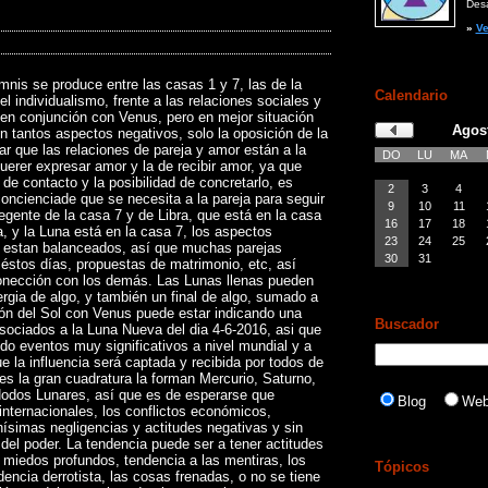
Desar
»
Ve
nis se produce entre las casas 1 y 7, las de la
Calendario
el individualismo, frente a las relaciones sociales y
 en conjunción con Venus, pero en mejor situación
Agos
n tantos aspectos negativos, solo la oposición de la
car que las relaciones de pareja y amor están a la
DO
LU
MA
erer expresar amor y la de recibir amor, ya que
de contacto y la posibilidad de concretarlo, es
2
3
4
oncienciade que se necesita a la pareja para seguir
9
10
11
regente de la casa 7 y de Libra, que está en la casa
16
17
18
ia, y la Luna está en la casa 7, los aspectos
23
24
25
 estan balanceados, así que muchas parejas
30
31
éstos días, propuestas de matrimonio, etc, así
onección con los demás. Las Lunas llenas pueden
rgia de algo, y también un final de algo, sumado a
ión del Sol con Venus puede estar indicando una
Buscador
sociados a la Luna Nueva del dia 4-6-2016, asi que
do eventos muy significativos a nivel mundial y a
ue la influencia será captada y recibida por todos de
es la gran cuadratura la forman Mercurio, Saturno,
 Nodos Lunares, así que es de esperarse que
Blog
We
 internacionales, los conflictos económicos,
hísimas negligencias y actitudes negativas y sin
del poder. La tendencia puede ser a tener actitudes
 miedos profundos, tendencia a las mentiras, los
Tópicos
dencia derrotista, las cosas frenadas, o no se tiene