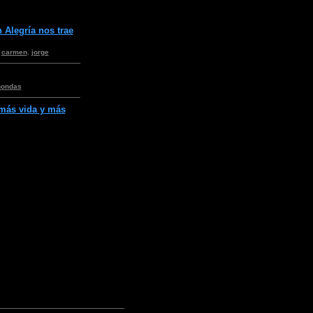
 Alegría nos trae
,
carmen
,
jorge
nondas
 más vida y más