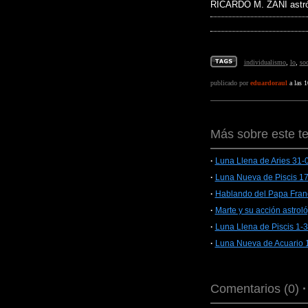
RICARDO M. ZANI astró
individualismo
,
lo
,
soc
publicado por
eduardoraul
a las 1
Más sobre este t
·
Luna Llena de Aries 31-
·
Luna Nueva de Piscis 1
·
Hablando del Papa Franc
·
Marte y su acción astrol
·
Luna Llena de Piscis 1-
·
Luna Nueva de Acuario 
Comentarios (0)