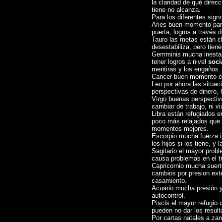
la claridad de qué direc
tiene no alcanza.
Para los diferentes sign
Aries buen momento para
puerta, logros a través d
Tauro las metas están cla
desestabiliza, pero tiene
Gemminis mucha inestab
tener logros a nivel
soci
mentiras y los engaños.
Cancer buen momento en l
Leo por ahora las situac
perspectivas de dinero, 
Virgo buenas perspectiv
cambiar de trabajo, ni via
Libra están refugiados e
poco más relajados que
momentos mejores.
Escorpio mucha fuerza in
los hijos si los tiene, 
Sagitario el mayor probl
causa problemas en el tr
Capricornio mucha suert
cambios por presion ext
casamiento.
Acuario mucha presión 
autocontrol.
Piscis el mayor refugio d
pueden no dar los resul
Por cartas natales a z