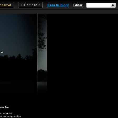
¡Crea tu blog!
Editar
 al
ulo Zer
ar a todos
ntrar respuestas