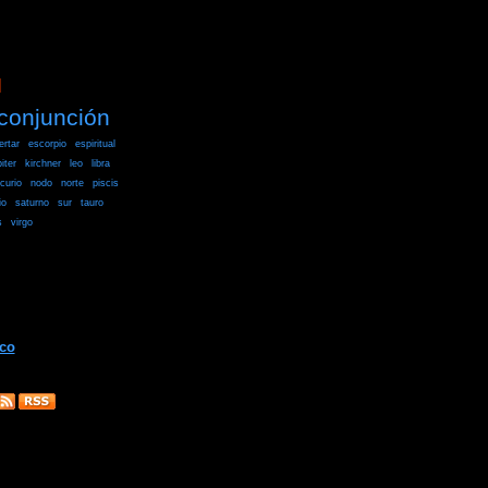
]
conjunción
ertar
escorpio
espiritual
piter
kirchner
leo
libra
curio
nodo
norte
piscis
io
saturno
sur
tauro
s
virgo
ico