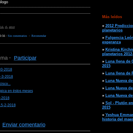
logo
Más leídos
»
2012 Prediccio
ial
,
el
,
amor
planetarios
0:56
·
Sin comentarios
·
Recomendar
»
Fulgencia León
esperanza
»
Kristina Kirchn
planetarios 2012
ema
·
Participar
»
Luna llena de C
2015
03-2018
»
Luna llena de P
7-3-2018
»
Luna Nueva de 
isco...
»
Luna Nueva de A
ógica en éstos meses
»
Luna Nueva de 
3-2018
»
Sol - Plutón en
15-2-2018
2015
»
Yeshua Emmanu
historia del mae
·
Enviar comentario