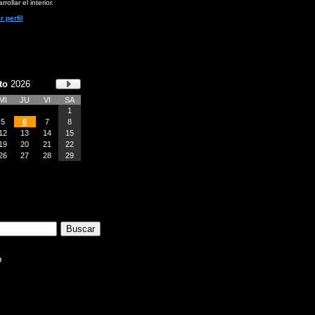
rollar el interior.
r perfil
to
2026
MI
JU
VI
SA
1
5
6
7
8
12
13
14
15
19
20
21
22
26
27
28
29
b