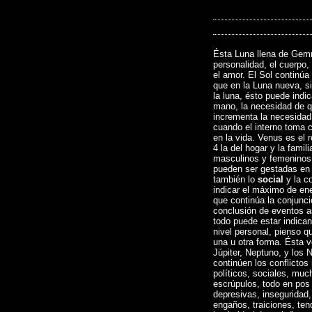
Ésta Luna llena de Gemm
personalidad, el cuerpo, 
el amor. El Sol continúa
que en la Luna nueva, si
la luna, ésto puede indi
mano, la necesidad de qu
incrementa la necesidad 
cuando el interno toma c
en la vida. Venus es el 
4 la del hogar y la famil
masculinos y femeninos
pueden ser gestadas en 
también lo
social
y la c
indicar el máximo de ene
que continúa la conjunc
conclusión de eventos a
todo puede estar indican
nivel personal, pienso q
una u otra forma. Ésta v
Júpiter, Neptuno, y los
continúen los conflictos
políticos, sociales, muc
escrúpulos, todo en pos 
depresivas, inseguridad,
engaños, traiciones, ten