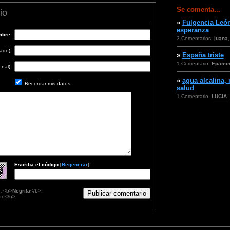
Se comenta...
io
»
Fulgencia León
esperanza
bre:
3 Comentarios:
juana
cado)
:
»
España triste
1 Comentario:
Epami
onal)
:
»
agua alcalina,
Recordar mis datos.
salud
1 Comentario:
LUCIA
Escriba el código [
Regenerar
]:
:
<b>
Negrita
</b>,
do
</u>,