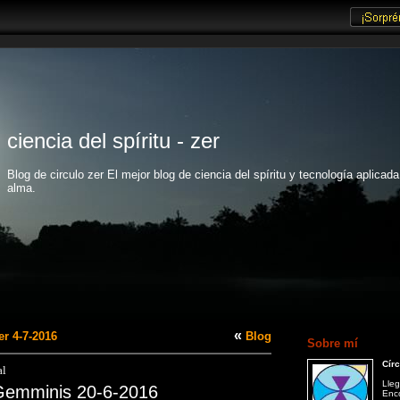
ciencia del spíritu - zer
Blog de circulo zer El mejor blog de ciencia del spíritu y tecnología aplicada
alma.
«
r 4-7-2016
Blog
Sobre mí
Círc
al
Lleg
Gemminis 20-6-2016
Enco