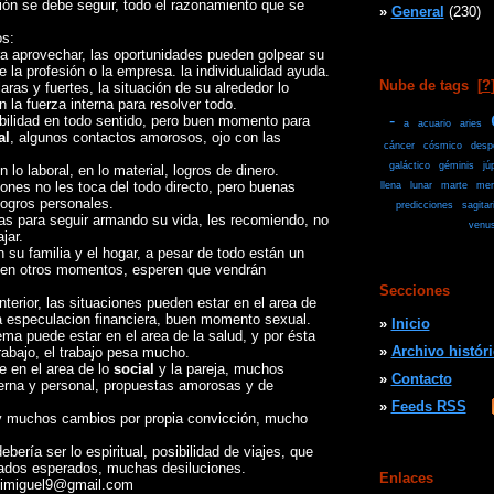
ción se debe seguir, todo el razonamiento que se
»
General
(230)
os:
 aprovechar, las oportunidades pueden golpear su
e la profesión o la empresa. la individualidad ayuda.
Nube de tags
[
?
ras y fuertes, la situación de su alrededor lo
n la fuerza interna para resolver todo.
-
ilidad en todo sentido, pero buen momento para
a
acuario
aries
al
, algunos contactos amorosos, ojo con las
cáncer
cósmico
desp
galáctico
géminis
jú
o laboral, en lo material, logros de dinero.
iones no les toca del todo directo, pero buenas
llena
lunar
marte
mer
logros personales.
predicciones
sagitar
as para seguir armando su vida, les recomiendo, no
venu
jar.
n su familia y el hogar, a pesar de todo están un
 en otros momentos, esperen que vendrán
Secciones
terior, las situaciones pueden estar en el area de
y la especulacion financiera, buen momento sexual.
»
Inicio
ema puede estar en el area de la salud, y por ésta
»
Archivo histór
abajo, el trabajo pesa mucho.
e en el area de lo
social
y la pareja, muchos
»
Contacto
erna y personal, propuestas amorosas y de
»
Feeds RSS
y muchos cambios por propia convicción, mucho
ebería ser lo espiritual, posibilidad de viajes, que
tados esperados, muchas desiluciones.
Enlaces
animiguel9@gmail.com