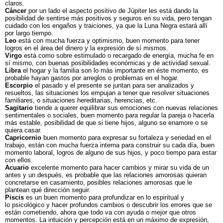
claros.
Cáncer
por un lado el aspecto positivo de Júpiter les está dando la
posibilidad de sentirse más positivos y seguros en su vida, pero tengan
cuidado con los engaños y traiciones, ya que la Luna Negra estará allí
por largo tiempo.
Leo
está con mucha fuerza y optimismo, buen momento para tener
logros en el área del dinero y la expresión de sí mismos.
Virgo
está como sobre estimulado o recargado de energía, mucha fe en
sí mismo, con buenas posibilidades económicas y de actividad sexual.
Libra
el hogar y la familia son lo más importante en éste momento, es
probable hayan gastos por arreglos o problemas en el hogar.
Escorpio
el pasado y el presente se juntan para ser analizados y
resueltos, las situaciones los empujan a tener que resolver situaciones
familiares, o situaciones hereditarias, herencias, etc.
Sagitario
tiende a querer equilibrar sus emociones con nuevas relaciones
sentimentales o sociales, buen momento para regular la pareja o hacerla
más estable, posibilidad de que si tiene hijos, alguno se enamore o se
quiera casar.
Capricornio
buen momento para expresar su fortaleza y seriedad en el
trabajo, están con mucha fuerza interna para construir su cada día, buen
momento laboral, logros de alguno de sus hijos, y poco tiempo para estar
con ellos.
Acuario
excelente momento para hacer cambios y mirar su vida de un
antes y un después, es probable que las relaciones amorosas quieran
concretarse en casamiento, posibles relaciones amorosas que le
plantean qué dirección seguir.
Piscis
es un buen momento para profundizar en lo espiritual y
lo psicológico y hacer profundos cambios o descubrir los errores que se
están cometiendo, ahora que todo va con ayuda o mejor que otros
momentos. La intuición y percepción está en un máximo de expresión,