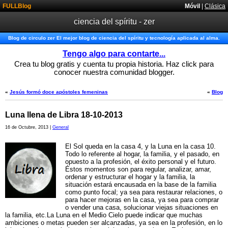
FULLBlog
Móvil
|
Clásica
ciencia del spíritu - zer
Blog de circulo zer El mejor blog de ciencia del spíritu y tecnología aplicada al alma.
Tengo algo para contarte...
Crea tu blog gratis y cuenta tu propia historia. Haz click para
conocer nuestra comunidad blogger.
«
Jesús formó doce apóstoles femeninas
«
Blog
Luna llena de Libra 18-10-2013
16 de Octubre, 2013 |
General
El Sol queda en la casa 4, y la Luna en la casa 10.
Todo lo referente al hogar, la familia, y el pasado, en
opuesto a la profesión, el éxito personal y el futuro.
Éstos momentos son para regular, analizar, amar,
ordenar y estructurar el hogar y la familia, la
situación estará encausada en la base de la familia
como punto focal; ya sea para restaurar relaciones, o
para hacer mejoras en la casa, ya sea para comprar
o vender una casa, solucionar viejas situaciones en
la familia, etc.La Luna en el Medio Cielo puede indicar que muchas
ambiciones o metas pueden ser alcanzadas, ya sea en la profesión, en lo