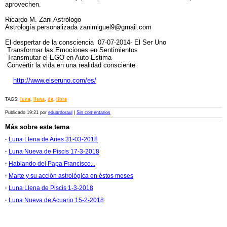
aprovechen.
Ricardo M. Zani Astrólogo
Astrología personalizada zanimiguel9@gmail.com
El despertar de la consciencia 07-07-2014- El Ser Uno
Transformar las Emociones en Sentimientos
Transmutar el EGO en Auto-Estima
Convertir la vida en una realidad consciente
http://www.elseruno.com/es/
TAGS:
luna
,
llena
,
de
,
libra
Publicado 19:21 por
eduardoraul
|
Sin comentarios
Más sobre este tema
·
Luna Llena de Aries 31-03-2018
·
Luna Nueva de Piscis 17-3-2018
·
Hablando del Papa Francisco...
·
Marte y su acción astrológica en éstos meses
·
Luna Llena de Piscis 1-3-2018
·
Luna Nueva de Acuario 15-2-2018