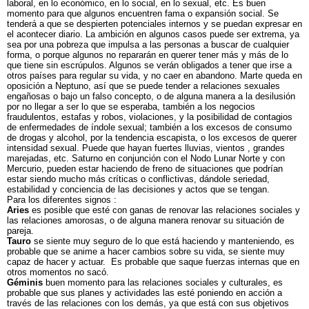
laboral, en lo económico, en lo social, en lo sexual, etc. Es buen
momento para que algunos encuentren fama o expansión social. Se
tenderá a que se despierten potenciales internos y se puedan expresar en
el acontecer diario. La ambición en algunos casos puede ser extrema, ya
sea por una pobreza que impulsa a las personas a buscar de cualquier
forma, o porque algunos no repararán en querer tener más y más de lo
que tiene sin escrúpulos. Algunos se verán obligados a tener que irse a
otros países para regular su vida, y no caer en abandono. Marte queda en
oposición a Neptuno, así que se puede tender a relaciones sexuales
engañosas o bajo un falso concepto, o de alguna manera a la desilusión
por no llegar a ser lo que se esperaba, también a los negocios
fraudulentos, estafas y robos, violaciones, y la posibilidad de contagios
de enfermedades de índole sexual; también a los excesos de consumo
de drogas y alcohol, por la tendencia escapista, o los excesos de querer
intensidad sexual. Puede que hayan fuertes lluvias, vientos , grandes
marejadas, etc. Saturno en conjunción con el Nodo Lunar Norte y con
Mercurio, pueden estar haciendo de freno de situaciones que podrían
estar siendo mucho más críticas o conflictivas, dándole seriedad,
estabilidad y conciencia de las decisiones y actos que se tengan.
Para los diferentes signos :
Aries
es posible que esté con ganas de renovar las relaciones sociales y
las relaciones amorosas, o de alguna manera renovar su situación de
pareja.
Tauro
se siente muy seguro de lo que está haciendo y manteniendo, es
probable que se anime a hacer cambios sobre su vida, se siente muy
capaz de hacer y actuar. Es probable que saque fuerzas internas que en
otros momentos no sacó.
Géminis
buen momento para las relaciones sociales y culturales, es
probable que sus planes y actividades las esté poniendo en acción a
través de las relaciones con los demás, ya que está con sus objetivos