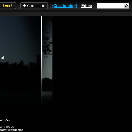
¡Crea tu blog!
Editar
 al
ulo Zer
ar a todos
ntrar respuestas