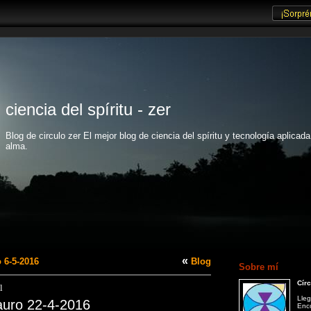
ciencia del spíritu - zer
Blog de circulo zer El mejor blog de ciencia del spíritu y tecnología aplicada
alma.
«
 6-5-2016
Blog
Sobre mí
Círc
l
Lleg
auro 22-4-2016
Enco