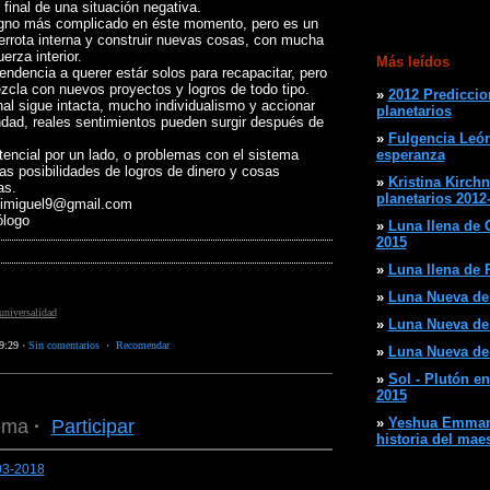
, final de una situación negativa.
signo más complicado en éste momento, pero es un
errota interna y construir nuevas cosas, con mucha
erza interior.
Más leídos
tendencia a querer estár solos para recapacitar, pero
ezcla con nuevos proyectos y logros de todo tipo.
»
2012 Prediccio
al sigue intacta, mucho individualismo y accionar
planetarios
dad, reales sentimientos pueden surgir después de
»
Fulgencia León
stencial por un lado, o problemas con el sistema
esperanza
as posibilidades de logros de dinero y cosas
»
Kristina Kirchn
as.
planetarios 2012
animiguel9@gmail.com
logo
»
Luna llena de C
2015
»
Luna llena de P
»
Luna Nueva de 
universalidad
»
Luna Nueva de A
9:29
·
Sin comentarios
·
Recomendar
»
Luna Nueva de 
»
Sol - Plutón en
2015
»
Yeshua Emmanu
ema
·
Participar
historia del mae
03-2018