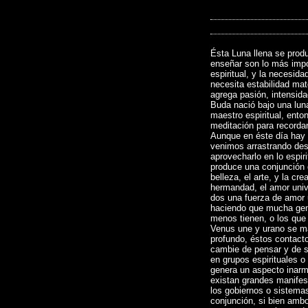
Ésta Luna llena se produ
enseñar son lo más impor
espiritual, y la necesida
necesita estabilidad mate
agrega pasión, intensida
Buda nació bajo una lun
maestro espiritual, ent
meditación para recordar
Aunque en éste día hay 
venimos arrastrando des
aprovecharlo en lo espir
produce una conjunción 
belleza, el arte, y la cr
hermandad, el amor univer
dos una fuerza de amor un
haciendo que mucha gent
menos tienen, o los que 
Venus une y urano se m
profundo, éstos contact
cambie de pensar y de s
en grupos espirituales o
genera un aspecto inarm
existan grandes manifes
los gobiernos o sistemas
conjunción, si bien ambo