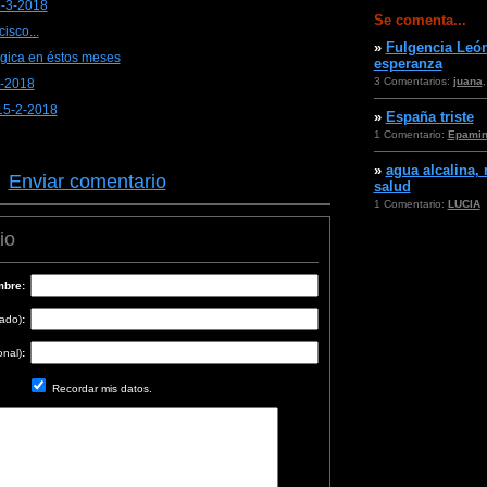
7-3-2018
Se comenta...
isco...
»
Fulgencia León
ógica en éstos meses
esperanza
3 Comentarios:
juana
3-2018
15-2-2018
»
España triste
1 Comentario:
Epami
»
agua alcalina,
·
Enviar comentario
salud
1 Comentario:
LUCIA
io
bre:
cado)
:
onal)
:
Recordar mis datos.