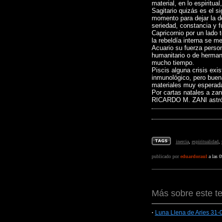
material, en lo espiritual
Sagitario quizás es el 
momento para dejar la d
seriedad, constancia y fu
Capricornio por un lado 
la rebeldía interna se m
Acuario su fuerza person
humanitario o de herman
mucho tiempo.
Piscis alguna crisis exi
inmunológico, pero buen
materiales muy esperad
Por cartas natales a z
RICARDO M. ZANI astró
inercia
,
espiritualidad
,
publicado por
eduardoraul
a las 0
Más sobre este t
·
Luna Llena de Aries 31-