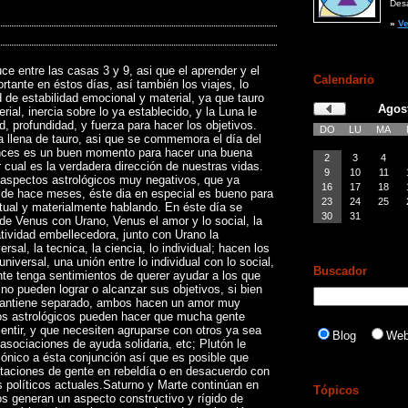
Desar
»
Ve
ce entre las casas 3 y 9, asi que el aprender y el
Calendario
tante en éstos días, así también los viajes, lo
d de estabilidad emocional y material, ya que tauro
Agos
rial, inercia sobre lo ya establecido, y la Luna le
d, profundidad, y fuerza para hacer los objetivos.
DO
LU
MA
a llena de tauro, asi que se commemora el día del
onces es un buen momento para hacer una buena
2
3
4
 cual es la verdadera dirección de nuestras vidas.
9
10
11
aspectos astrológicos muy negativos, que ya
16
17
18
de hace meses, éste dia en especial es bueno para
23
24
25
itual y materialmente hablando. En éste día se
30
31
de Venus con Urano, Venus el amor y lo social, la
eatividad embellecedora, junto con Urano la
sal, la tecnica, la ciencia, lo individual; hacen los
iversal, una unión entre lo individual con lo social,
Buscador
e tenga sentimientos de querer ayudar a los que
no pueden lograr o alcanzar sus objetivos, si bien
antiene separado, ambos hacen un amor muy
os astrológicos pueden hacer que mucha gente
entir, y que necesiten agruparse con otros ya sea
Blog
We
 asociaciones de ayuda solidaria, etc; Plutón le
ónico a ésta conjunción así que es posible que
taciones de gente en rebeldía o en desacuerdo con
 políticos actuales.Saturno y Marte continúan en
Tópicos
s generan un aspecto constructivo y rígido de