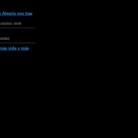
 Alegría nos trae
,
carmen
,
jorge
nondas
 más vida y más