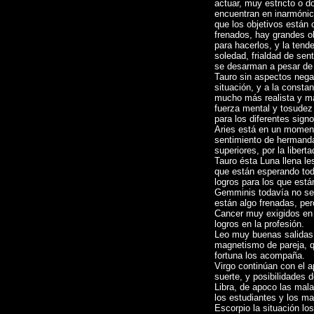
actuar, muy estricto o 
encuentran en inarmónic
que los objetivos están 
frenados, hay grandes ob
para hacerlos, y la tend
soledad, frialdad de sen
se desarman a pesar de 
Tauro sin aspectos negat
situación, y a la consta
mucho más realista y mat
fuerza mental y tosudez
para los diferentes signo
Aries está en un momento
sentimiento de hermandad,
superiores, por la libert
Tauro ésta Luna llena le
que están esperando todo
logros para los que está
Gemminis todavía no se v
están algo frenadas, per
Cancer muy exigidos en t
logros en la profesión.
Leo muy buenas salidas
magnetismo de pareja, qu
fortuna los acompaña.
Virgo continúan con el a
suerte, y posibilidades d
Libra, de apoco las mal
los estudiantes y los mae
Escorpio la situación los