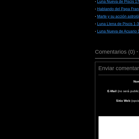
·
Luna Nueva de Piscis 1
·
Hablando del Papa Franc
·
Marte y su acción astrol
·
Luna Llena de Piscis 1-
·
Luna Nueva de Acuario 
Comentarios (0)
Enviar comentar
Nom
E-Mail
(no será publi
Sitio Web
(opci