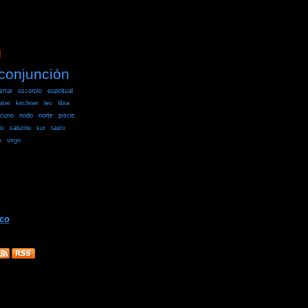
]
conjunción
ertar
escorpio
espiritual
piter
kirchner
leo
libra
curio
nodo
norte
piscis
io
saturno
sur
tauro
s
virgo
ico