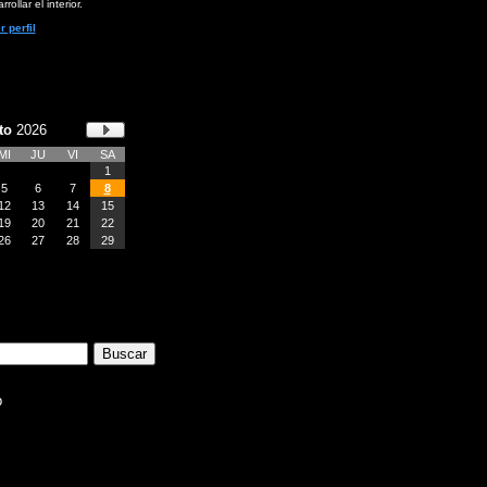
rollar el interior.
r perfil
to
2026
MI
JU
VI
SA
1
5
6
7
8
12
13
14
15
19
20
21
22
26
27
28
29
b