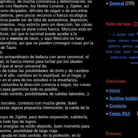
dogmático, de mucha constancia y determinación, se
»
General
(230)
os con Neptuno, los Nodos Lunares, y Júpiter, así
como disipados, difíciles de seguir o de encontrar,
jetivos, pero pocos recursos o fuerza sicológica
encia puede ser de falta de autoestima, depresión,
Nube de tags
[
?
timientos, muy estricto pero sin dirección, las cosas
todo lo que se pone como fuerza. Mercurio está en
-
ivos, así que lo racional puede ayudar a la
a
acuario
aries
ncia e
inercia
de tauro, y aquí Mercurio se hace
cáncer
cósmico
desp
erialista, asi que se pueden conseguir cosas por la
galáctico
géminis
jú
 de Tauro.
s:
llena
lunar
marte
mer
 extraordinario de belleza con amor universal, el
predicciones
sagitar
 la fuerza interior para luchar por los ideales
venu
ad que el amor universal da.
s dá todas las posibilidades de éxito y de cambios
 el año, cambios en lo espiritual, en el hogar, y
n en el area de los estudios o la enseñanza.
Secciones
islumbra la dirección correcta a seguir, las cosas
o para gemminis todo es posible.
»
Inicio
odo sentido, posibilidades de salidas laborales, y
»
Archivo histór
 sociales, contacto con mucha gente, buen
»
Contacto
izás alguna propuesta interesante, la rueda de la
»
Feeds RSS
poyo de Júpiter, para darles expansión, sabiduría,
e todo tipo de logros.
as energías se están alejando, buen momento para
stros, posibilidad de largo viaje.
Enlaces
 ayuda en todo sentido, en la profesión, en lo