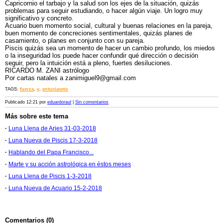
Capricornio el tarbajo y la salud son los ejes de la situación, quizás
problemas para seguir estudiando, o hacer algún viaje. Un logro muy
significativo y concreto.
Acuario buen momento social, cultural y buenas relaciones en la pareja,
buen momento de concreciones sentimentales, quizás planes de
casamiento, o planes en conjunto con su pareja.
Piscis quizás sea un momento de hacer un cambio profundo, los miedos
o la inseguridad los puede hacer confundir qué dirección o decisión
seguir, pero la intuición está a pleno, fuertes desiluciones.
RICARDO M. ZANI astrólogo
Por cartas natales a zanimiguel9@gmail.com
TAGS:
fuerza
,
y
,
entuciasmo
Publicado 12:21 por
eduardoraul
|
Sin comentarios
Más sobre este tema
·
Luna Llena de Aries 31-03-2018
·
Luna Nueva de Piscis 17-3-2018
·
Hablando del Papa Francisco...
·
Marte y su acción astrológica en éstos meses
·
Luna Llena de Piscis 1-3-2018
·
Luna Nueva de Acuario 15-2-2018
Comentarios (0)