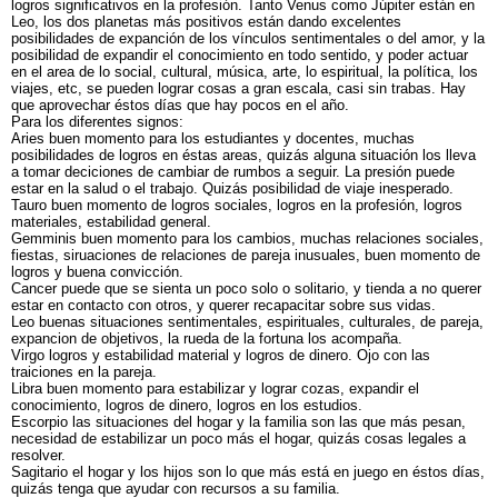
logros significativos en la profesión. Tanto Venus como Júpiter están en
Leo, los dos planetas más positivos están dando excelentes
posibilidades de expanción de los vínculos sentimentales o del amor, y la
posibilidad de expandir el conocimiento en todo sentido, y poder actuar
en el area de lo social, cultural, música, arte, lo espiritual, la política, los
viajes, etc, se pueden lograr cosas a gran escala, casi sin trabas. Hay
que aprovechar éstos días que hay pocos en el año.
Para los diferentes signos:
Aries buen momento para los estudiantes y docentes, muchas
posibilidades de logros en éstas areas, quizás alguna situación los lleva
a tomar deciciones de cambiar de rumbos a seguir. La presión puede
estar en la salud o el trabajo. Quizás posibilidad de viaje inesperado.
Tauro buen momento de logros sociales, logros en la profesión, logros
materiales, estabilidad general.
Gemminis buen momento para los cambios, muchas relaciones sociales,
fiestas, siruaciones de relaciones de pareja inusuales, buen momento de
logros y buena convicción.
Cancer puede que se sienta un poco solo o solitario, y tienda a no querer
estar en contacto con otros, y querer recapacitar sobre sus vidas.
Leo buenas situaciones sentimentales, espirituales, culturales, de pareja,
expancion de objetivos, la rueda de la fortuna los acompaña.
Virgo logros y estabilidad material y logros de dinero. Ojo con las
traiciones en la pareja.
Libra buen momento para estabilizar y lograr cozas, expandir el
conocimiento, logros de dinero, logros en los estudios.
Escorpio las situaciones del hogar y la familia son las que más pesan,
necesidad de estabilizar un poco más el hogar, quizás cosas legales a
resolver.
Sagitario el hogar y los hijos son lo que más está en juego en éstos días,
quizás tenga que ayudar con recursos a su familia.