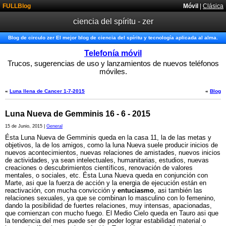
FULLBlog
Móvil
|
Clásica
ciencia del spíritu - zer
Blog de circulo zer El mejor blog de ciencia del spíritu y tecnología aplicada al alma.
Telefonía móvil
Trucos, sugerencias de uso y lanzamientos de nuevos teléfonos
móviles.
«
Luna llena de Cancer 1-7-2015
«
Blog
Luna Nueva de Gemminis 16 - 6 - 2015
15 de Junio, 2015 |
General
Ésta Luna Nueva de Gemminis queda en la casa 11, la de las metas y
objetivos, la de los amigos, como la luna Nueva suele producir inicios de
nuevos acontecimientos, nuevas relaciones de amistades, nuevos inicios
de actividades, ya sean intelectuales, humanitarias, estudios, nuevas
creaciones o descubrimientos científicos, renovación de valores
mentales, o sociales, etc. Ésta Luna Nueva queda en conjunción con
Marte, asi que la fuerza de acción y la energia de ejecución están en
reactivación, con mucha convicción y
entuciasmo
, asi también las
relaciones sexuales, ya que se combinan lo masculino con lo femenino,
dando la posibilidad de fuertes relaciones, muy intensas, apacionadas,
que comienzan con mucho fuego. El Medio Cielo queda en Tauro asi que
la tendencia del mes puede ser de poder lograr estabilidad material o