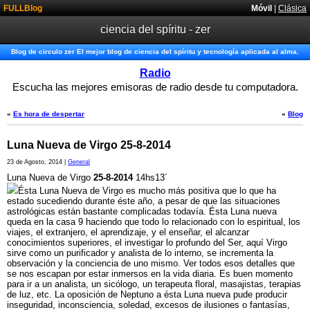
FULLBlog
Móvil
|
Clásica
ciencia del spíritu - zer
Blog de circulo zer El mejor blog de ciencia del spíritu y tecnología aplicada al alma.
Radio
Escucha las mejores emisoras de radio desde tu computadora.
«
Es hora de despertar
«
Blog
Luna Nueva de Virgo 25-8-2014
23 de Agosto, 2014 |
General
Luna Nueva de Virgo
25-8-2014
14hs13´
Ésta Luna Nueva de Virgo es mucho más positiva que lo que ha
estado sucediendo durante éste año, a pesar de que las situaciones
astrológicas están bastante complicadas todavía. Ésta Luna nueva
queda en la casa 9 haciendo que todo lo relacionado con lo espiritual, los
viajes, el extranjero, el aprendizaje, y el enseñar, el alcanzar
conocimientos superiores, el investigar lo profundo del Ser, aquí Virgo
sirve como un purificador y analista de lo interno, se incrementa la
observación y la conciencia de uno mismo. Ver todos esos detalles que
se nos escapan por estar inmersos en la vida diaria. Es buen momento
para ir a un analista, un sicólogo, un terapeuta floral, masajistas, terapias
de luz, etc. La oposición de Neptuno a ésta Luna nueva pude producir
inseguridad, inconsciencia, soledad, excesos de ilusiones o fantasías,