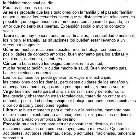
la frialdad emocional del día.
Para los diferentes signos :
Aries
es probable que las situaciones con la familia y el pasado familiar
no sea el mejor, los recuerdos hacen que se distancien las relaciones. es
probable que tengan encuentros amorosos con alguien del pasado, un
amor que no serró sus puertas. Expansión social o mucho contacto
social.
Tauro
están muy concentrados en las finanzas, la estabilidad emocional,
los hijos y el trabajo, las situaciones los pueden estar llevando a un
stress por desgaste.
Géminis
muchas relaciones sociales, mucho trabajo, con buenas
posibilidades de contacto amoroso, buen momento para los artistas y
escultores, cantantes, escritores.
Cáncer
la Luna nueva les exigirá cambios en la actitud,
mucha recapacitación, y cuidar mucho la salud. Buen momento para
hacer sociedades comerciales.
Leo
los cambios los puede generar los viajes o el extranjero,
las conexiones con los demás, pero deben cuidarse de los engaños y
autoengaños amorosos, quizás logros importantes, y mucha suerte.
Virgo
buen momento para el análisis de sí mismo y del entorno, la
inteligencia y observación están fortalecidas, traten de no criticar en
demasía, posibilidad de largo viaje por trabajo, por cuestiones espirituales
o por contratos y cuestiones legales.
Libra
muy buen momento para el trabajo y la profesión, momento para
recibir reconocimiento por su accionar, prestigio, y ganancias de dinero.
Quizás una relación amorosa de destino.
Escorpio
mucha fuerza para actuar y construir su destino, quizás
relaciones sexuales con persona mayor, seria o reservada. Ojo con los
accidentes, actitudes violentas, celos, o actitudes irracionales. tendencia
separatista.