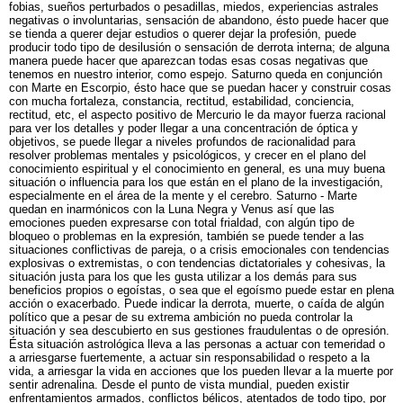
fobias, sueños perturbados o pesadillas, miedos, experiencias astrales
negativas o involuntarias, sensación de abandono, ésto puede hacer que
se tienda a querer dejar estudios o querer dejar la profesión, puede
producir todo tipo de desilusión o sensación de derrota interna; de alguna
manera puede hacer que aparezcan todas esas cosas negativas que
tenemos en nuestro interior, como espejo. Saturno queda en conjunción
con Marte en Escorpio, ésto hace que se puedan hacer y construir cosas
con mucha fortaleza, constancia, rectitud, estabilidad, conciencia,
rectitud, etc, el aspecto positivo de Mercurio le da mayor fuerza racional
para ver los detalles y poder llegar a una concentración de óptica y
objetivos, se puede llegar a niveles profundos de racionalidad para
resolver problemas mentales y psicológicos, y crecer en el plano del
conocimiento espiritual y el conocimiento en general, es una muy buena
situación o influencia para los que están en el plano de la investigación,
especialmente en el área de la mente y el cerebro. Saturno - Marte
quedan en inarmónicos con la Luna Negra y Venus así que las
emociones pueden expresarse con total frialdad, con algún tipo de
bloqueo o problemas en la expresión, también se puede tender a las
situaciones conflictivas de pareja, o a crisis emocionales con tendencias
explosivas o extremistas, o con tendencias dictatoriales y cohesivas, la
situación justa para los que les gusta utilizar a los demás para sus
beneficios propios o egoístas, o sea que el egoísmo puede estar en plena
acción o exacerbado. Puede indicar la derrota, muerte, o caída de algún
político que a pesar de su extrema ambición no pueda controlar la
situación y sea descubierto en sus gestiones fraudulentas o de opresión.
Ésta situación astrológica lleva a las personas a actuar con temeridad o
a arriesgarse fuertemente, a actuar sin responsabilidad o respeto a la
vida, a arriesgar la vida en acciones que los pueden llevar a la muerte por
sentir adrenalina. Desde el punto de vista mundial, pueden existir
enfrentamientos armados, conflictos bélicos, atentados de todo tipo, por