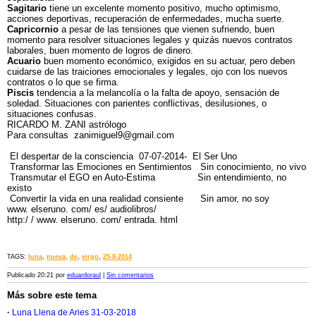
Sagitario
tiene un excelente momento positivo, mucho optimismo,
acciones deportivas, recuperación de enfermedades, mucha suerte.
Capricornio
a pesar de las tensiones que vienen sufriendo, buen
momento para resolver situaciones legales y quizás nuevos contratos
laborales, buen momento de logros de dinero.
Acuario
buen momento económico, exigidos en su actuar, pero deben
cuidarse de las traiciones emocionales y legales, ojo con los nuevos
contratos o lo que se firma.
Piscis
tendencia a la melancolía o la falta de apoyo, sensación de
soledad. Situaciones con parientes conflictivas, desilusiones, o
situaciones confusas.
RICARDO M. ZANI astrólogo
Para consultas zanimiguel9@gmail.com
El despertar de la consciencia 07-07-2014- El Ser Uno
Transformar las Emociones en Sentimientos Sin conocimiento, no vivo
Transmutar el EGO en Auto-Estima Sin entendimiento, no
existo
Convertir la vida en una realidad consiente Sin amor, no soy
www. elseruno. com/ es/ audiolibros/
http:/ / www. elseruno. com/ entrada. html
TAGS:
luna
,
nueva
,
de
,
virgo
,
25-8-2014
Publicado 20:21 por
eduardoraul
|
Sin comentarios
Más sobre este tema
·
Luna Llena de Aries 31-03-2018