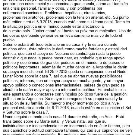
por otro una crisis social y económica a gran escala, como así también
una crisis personal, familiar y otros, y con problemas por
enfermedad asociados. Problemas hepáticos, circulatorios,
problemas respiratorios, problemas con la tensión arterial, etc. Su punto
más critico será el 5-9-2013, cuando esté sobre su Urano natal. También
la situación política en el mundo puede estar afectando la
de nuestro país. Júpiter estará allí hasta su próximo cumpleaños. Uno de
las cosas que puede generar es un levantamiento masivo de todo el
pueblo.
Saturno estará alli todo éste año en su casa 7 y lo estará durante
muchos años, éste tránsito le dará como mucha fortaleza y estabilidad
política, que con el apoyo de Neptuno se sentirá que nada la puede
destruir o que nada la puede hacer caer, es probable que tenga apoyo
político y económico de grandes poderes en el mundo, o de países o
políticos importantes, además de mucha gente en la Argentina le darán
su apoyo incondicional. El 25-9-2013 queda en conjunción con el Nodo
Lunar Norte sobre la casa 7, así que se abrirán nuevas posibilidades
políticas, internas, con un mayor apoyo de mucha gente, y un mayor
apoyo político o conecciones internacionales, países de gran peso se
aliarán o le darán mayor apoyo a intercambio político. Es probable ella
esté apuntando a conectarse con vínculos políticos fuera de la gestión
política en la Argentina. Su mayor enemigo será su propia salud y la
situación de su familia. Su mayor o mejor momento político a nivel
personal estaría a partir del 6-11-2013, cuando estén en conjunción el Sol
y Saturno sobre la casa 7.
Urano seguirá estando en la casa 11 durante éste año, en Aries. Está
transitando sobre su Marte natal, y Venus natal, así que su
individualismo e independencia se ve incrementado en éste tiempo, pero
sus caprichos o actitud combativa también, qui´zas sus caprichos se ven
aumentados por ésta posición. Es probable que éstos aspectos le lleven