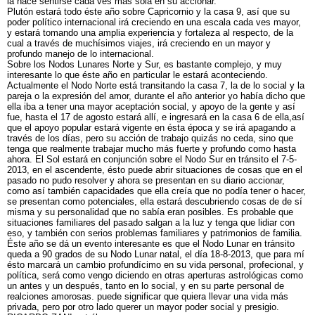
la hace sentirse cada ves más sola en su accionar.
Plutón estará todo éste año sobre Capricornio y la casa 9, así que su
poder político internacional irá creciendo en una escala cada ves mayor,
y estará tomando una amplia experiencia y fortaleza al respecto, de la
cual a través de muchísimos viajes, irá creciendo en un mayor y
profundo manejo de lo internacional.
Sobre los Nodos Lunares Norte y Sur, es bastante complejo, y muy
interesante lo que éste año en particular le estará aconteciendo.
Actualmente el Nodo Norte está transitando la casa 7, la de lo social y la
pareja o la expresión del amor, durante el año anterior yo había dicho que
ella iba a tener una mayor aceptación social, y apoyo de la gente y así
fue, hasta el 17 de agosto estará allí, e ingresará en la casa 6 de ella,así
que el apoyo popular estará vigente en ésta época y se irá apagando a
través de los días, pero su acción de trabajo quizás no ceda, sino que
tenga que realmente trabajar mucho más fuerte y profundo como hasta
ahora. El Sol estará en conjunción sobre el Nodo Sur en tránsito el 7-5-
2013, en el ascendente, ésto puede abrir situaciones de cosas que en el
pasado no pudo resolver y ahora se presentan en su diario accionar,
como así también capacidades que ella creía que no podía tener o hacer,
se presentan como potenciales, ella estará descubriendo cosas de de sí
misma y su personalidad que no sabía eran posibles. Es probable que
situaciones familiares del pasado salgan a la luz y tenga que lidiar con
eso, y también con serios problemas familiares y patrimonios de familia.
Éste año se dá un evento interesante es que el Nodo Lunar en tránsito
queda a 90 grados de su Nodo Lunar natal, el día 18-8-2013, que para mí
ésto marcará un cambio profundícimo en su vida personal, profecional, y
política, será como vengo diciendo en otras aperturas astrológicas como
un antes y un después, tanto en lo social, y en su parte personal de
realciones amorosas. puede significar que quiera llevar una vida más
privada, pero por otro lado querer un mayor poder social y presigio.