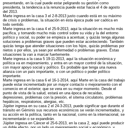
presentando, en la cual puede estar peligrando su gestión como
presidenta, la tendencia a la renuncia puede estar hacia el 4 de agosto
del 2013.
Marte ingresa en la casa 3 el 2-8-2013 justo cuando está en su máximo
de crisis o problemas, la situación en ésta época pude ser caótica en
todo sentido.
Marte ingresa en la casa 4 el 25-9-2013, aqui la situación es mucho más
pacifica, y tomando mucho más control sobre su vida y la del entorno
político y social, su poder se empieza a acentuar, y quizás tenga algunas
soluciones a problemas graves que pueden estar aconteciendo. También
quizás tenga que atender situaciones con los hijos, quizás problemas por
nietos o por ellos, ya sean por enfermedad o problemas graves. Éstas
situaciones la van a marcar fuertemente.
Marte ingresa a la casa 5 19-11-2013, aquí la situación económica y
política va en mejoramiento, y entra en un mayor control de la situación,
con mayor apoyo social y político. Es probable que tenga una nueva
alianza con un país importante, o con un político o poder político
importante.
Marte ingresa en la casa 6 el 16-1-2014, aquí Marte en la casa del trabajo
puede estar incrementado por un mayor contacto o mejoramiento con el
comercio en el exterior, que se vera en su mejor momento. Desde el
punto de vista de la salud, estará en una época de recaídas,
depresiones, problemas con la presión, el sitema circulatorio, problemas
hepáticos, respiratorios, alergias, etc.
Júpiter ingresa en su casa 2 el 24-3-2013, puede significar que durante el
tránsito en Géminis sus recursos económicos se verán incrementados, y
su acción en la política, tanto en la nacional, como en la internacional, se
incrementarán o se expandirán.
Júpiter ingresa en Cáncer el 25-6-2013, en la casa 2, aquí puede producir
un doble efecto, por un lado un mejoramiento social y económico, y