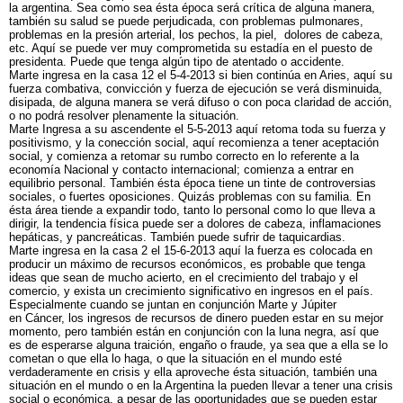
la argentina. Sea como sea ésta época será crítica de alguna manera,
también su salud se puede perjudicada, con problemas pulmonares,
problemas en la presión arterial, los pechos, la piel, dolores de cabeza,
etc. Aquí se puede ver muy comprometida su estadía en el puesto de
presidenta. Puede que tenga algún tipo de atentado o accidente.
Marte ingresa en la casa 12 el 5-4-2013 si bien continúa en Aries, aquí su
fuerza combativa, convicción y fuerza de ejecución se verá disminuida,
disipada, de alguna manera se verá difuso o con poca claridad de acción,
o no podrá resolver plenamente la situación.
Marte Ingresa a su ascendente el 5-5-2013 aquí retoma toda su fuerza y
positivismo, y la conección social, aquí recomienza a tener aceptación
social, y comienza a retomar su rumbo correcto en lo referente a la
economía Nacional y contacto internacional; comienza a entrar en
equilibrio personal. También ésta época tiene un tinte de controversias
sociales, o fuertes oposiciones. Quizás problemas con su familia. En
ésta área tiende a expandir todo, tanto lo personal como lo que lleva a
dirigir, la tendencia física puede ser a dolores de cabeza, inflamaciones
hepáticas, y pancreáticas. También puede sufrir de taquicardias.
Marte ingresa en la casa 2 el 15-6-2013 aquí la fuerza es colocada en
producir un máximo de recursos económicos, es probable que tenga
ideas que sean de mucho acierto, en el crecimiento del trabajo y el
comercio, y exista un crecimiento significativo en ingresos en el país.
Especialmente cuando se juntan en conjunción Marte y Júpiter
en Cáncer, los ingresos de recursos de dinero pueden estar en su mejor
momento, pero también están en conjunción con la luna negra, así que
es de esperarse alguna traición, engaño o fraude, ya sea que a ella se lo
cometan o que ella lo haga, o que la situación en el mundo esté
verdaderamente en crisis y ella aproveche ésta situación, también una
situación en el mundo o en la Argentina la pueden llevar a tener una crisis
social o económica, a pesar de las oportunidades que se pueden estar