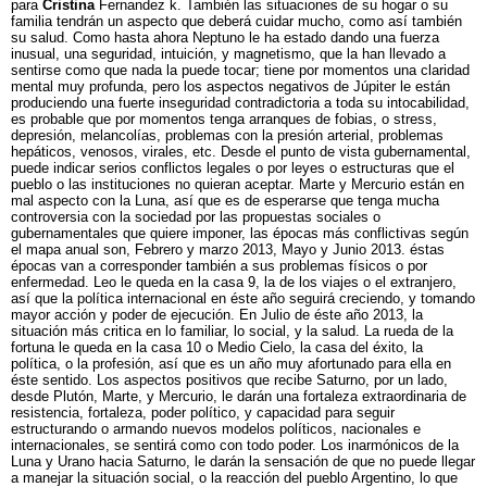
para
Cristina
Fernandez k. También las situaciones de su hogar o su
familia tendrán un aspecto que deberá cuidar mucho, como así también
su salud. Como hasta ahora Neptuno le ha estado dando una fuerza
inusual, una seguridad, intuición, y magnetismo, que la han llevado a
sentirse como que nada la puede tocar; tiene por momentos una claridad
mental muy profunda, pero los aspectos negativos de Júpiter le están
produciendo una fuerte inseguridad contradictoria a toda su intocabilidad,
es probable que por momentos tenga arranques de fobias, o stress,
depresión, melancolías, problemas con la presión arterial, problemas
hepáticos, venosos, virales, etc. Desde el punto de vista gubernamental,
puede indicar serios conflictos legales o por leyes o estructuras que el
pueblo o las instituciones no quieran aceptar. Marte y Mercurio están en
mal aspecto con la Luna, así que es de esperarse que tenga mucha
controversia con la sociedad por las propuestas sociales o
gubernamentales que quiere imponer, las épocas más conflictivas según
el mapa anual son, Febrero y marzo 2013, Mayo y Junio 2013. éstas
épocas van a corresponder también a sus problemas físicos o por
enfermedad. Leo le queda en la casa 9, la de los viajes o el extranjero,
así que la política internacional en éste año seguirá creciendo, y tomando
mayor acción y poder de ejecución. En Julio de éste año 2013, la
situación más critica en lo familiar, lo social, y la salud. La rueda de la
fortuna le queda en la casa 10 o Medio Cielo, la casa del éxito, la
política, o la profesión, así que es un año muy afortunado para ella en
éste sentido. Los aspectos positivos que recibe Saturno, por un lado,
desde Plutón, Marte, y Mercurio, le darán una fortaleza extraordinaria de
resistencia, fortaleza, poder político, y capacidad para seguir
estructurando o armando nuevos modelos políticos, nacionales e
internacionales, se sentirá como con todo poder. Los inarmónicos de la
Luna y Urano hacia Saturno, le darán la sensación de que no puede llegar
a manejar la situación social, o la reacción del pueblo Argentino, lo que