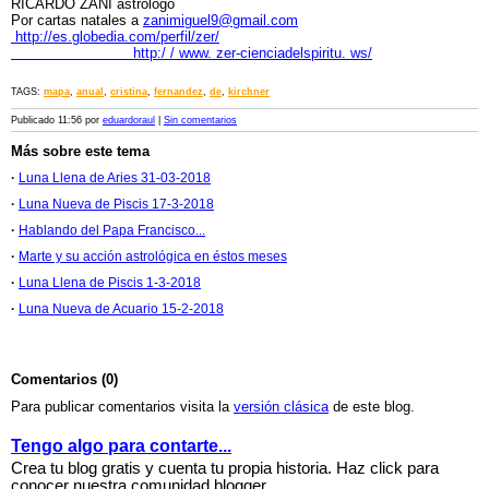
RICARDO ZANI astrólogo
Por cartas natales a
zanimiguel9@gmail.com
http://es.globedia.com/perfil/zer/
http:/ / www. zer-cienciadelspiritu. ws/
TAGS:
mapa
,
anual
,
cristina
,
fernandez
,
de
,
kirchner
Publicado 11:56 por
eduardoraul
|
Sin comentarios
Más sobre este tema
·
Luna Llena de Aries 31-03-2018
·
Luna Nueva de Piscis 17-3-2018
·
Hablando del Papa Francisco...
·
Marte y su acción astrológica en éstos meses
·
Luna Llena de Piscis 1-3-2018
·
Luna Nueva de Acuario 15-2-2018
Comentarios (0)
Para publicar comentarios visita la
versión clásica
de este blog.
Tengo algo para contarte...
Crea tu blog gratis y cuenta tu propia historia. Haz click para
conocer nuestra comunidad blogger.