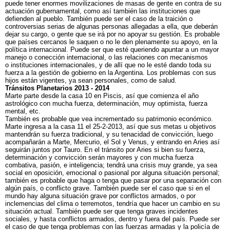
puede tener enormes movilizaciones de masas de gente en contra de su
actuación gubernamental, como así también las instituciones que
defienden al pueblo. También puede ser el caso de la traición o
controversias serias de algunas personas allegadas a ella, que deberán
dejar su cargo, o gente que se irá por no apoyar su gestión. Es probable
que países cercanos le saquen o no le den plenamente su apoyo, en la
política internacional. Puede ser que esté queriendo apuntar a un mayor
manejo o conección internacional, o las relaciones con mecanismos
o instituciones internacionales, y de allí que no le esté dando toda su
fuerza a la gestión de gobierno en la Argentina. Los problemas con sus
hijos están vigentes, ya sean personales, como de salud.
Tránsitos Planetarios 2013 - 2014
Marte parte desde la casa 10 en Piscis, así que comienza el año
astrológico con mucha fuerza, determinación, muy optimista, fuerza
mental, etc.
También es probable que vea incrementado su patrimonio económico.
Marte ingresa a la casa 11 el 25-2-2013, así que sus metas u objetivos
mantendrán su fuerza tradicional, y su tenacidad de convicción, luego
acompañarán a Marte, Mercurio, el Sol y Venus, y entrando en Aries así
seguirán juntos por Tauro. En el tránsito por Aries si bien su fuerza,
determinación y convicción serán mayores y con mucha fuerza
combativa, pasión, e inteligencia; tendrá una crisis muy grande, ya sea
social en oposición, emocional o pasional por alguna situación personal;
también es probable que haga o tenga que pasar por una separación con
algún país, o conflicto grave. También puede ser el caso que si en el
mundo hay alguna situación grave por conflictos armados, o por
inclemencias del clima o terremotos, tendría que hacer un cambio en su
situación actual. También puede ser que tenga graves incidentes
sociales, y hasta conflictos armados, dentro y fuera del país. Puede ser
el caso de que tenga problemas con las fuerzas armadas y la policía de