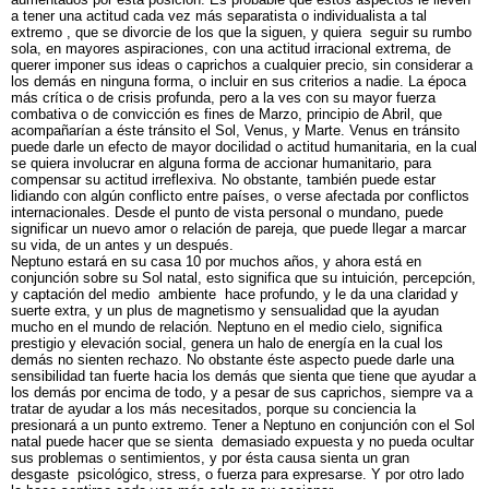
a tener una actitud cada vez más separatista o individualista a tal
extremo , que se divorcie de los que la siguen, y quiera seguir su rumbo
sola, en mayores aspiraciones, con una actitud irracional extrema, de
querer imponer sus ideas o caprichos a cualquier precio, sin considerar a
los demás en ninguna forma, o incluir en sus criterios a nadie. La época
más crítica o de crisis profunda, pero a la ves con su mayor fuerza
combativa o de convicción es fines de Marzo, principio de Abril, que
acompañarían a éste tránsito el Sol, Venus, y Marte. Venus en tránsito
puede darle un efecto de mayor docilidad o actitud humanitaria, en la cual
se quiera involucrar en alguna forma de accionar humanitario, para
compensar su actitud irreflexiva. No obstante, también puede estar
lidiando con algún conflicto entre países, o verse afectada por conflictos
internacionales. Desde el punto de vista personal o mundano, puede
significar un nuevo amor o relación de pareja, que puede llegar a marcar
su vida, de un antes y un después.
Neptuno estará en su casa 10 por muchos años, y ahora está en
conjunción sobre su Sol natal, esto significa que su intuición, percepción,
y captación del medio ambiente hace profundo, y le da una claridad y
suerte extra, y un plus de magnetismo y sensualidad que la ayudan
mucho en el mundo de relación. Neptuno en el medio cielo, significa
prestigio y elevación social, genera un halo de energía en la cual los
demás no sienten rechazo. No obstante éste aspecto puede darle una
sensibilidad tan fuerte hacia los demás que sienta que tiene que ayudar a
los demás por encima de todo, y a pesar de sus caprichos, siempre va a
tratar de ayudar a los más necesitados, porque su conciencia la
presionará a un punto extremo. Tener a Neptuno en conjunción con el Sol
natal puede hacer que se sienta demasiado expuesta y no pueda ocultar
sus problemas o sentimientos, y por ésta causa sienta un gran
desgaste psicológico, stress, o fuerza para expresarse. Y por otro lado