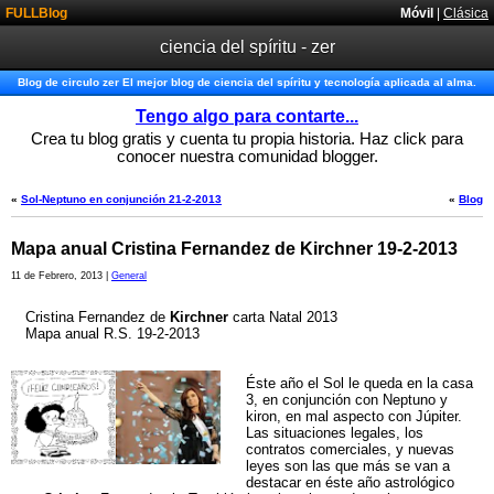
FULLBlog
Móvil
|
Clásica
ciencia del spíritu - zer
Blog de circulo zer El mejor blog de ciencia del spíritu y tecnología aplicada al alma.
Tengo algo para contarte...
Crea tu blog gratis y cuenta tu propia historia. Haz click para
conocer nuestra comunidad blogger.
«
Sol-Neptuno en conjunción 21-2-2013
«
Blog
Mapa anual Cristina Fernandez de Kirchner 19-2-2013
11 de Febrero, 2013 |
General
Cristina Fernandez de
Kirchner
carta Natal 2013
Mapa anual R.S. 19-2-2013
Éste año el Sol le queda en la casa
3, en conjunción con Neptuno y
kiron, en mal aspecto con Júpiter.
Las situaciones legales, los
contratos comerciales, y nuevas
leyes son las que más se van a
destacar en éste año astrológico