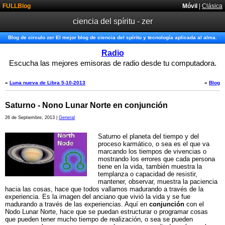
FULLBlog
Móvil
|
Clásica
ciencia del spíritu - zer
Blog de circulo zer El mejor blog de ciencia del spíritu y tecnología aplicada al alma.
Radio
Escucha las mejores emisoras de radio desde tu computadora.
«
Luna nueva de Libra 5-10-2013
«
Blog
Saturno - Nono Lunar Norte en conjunción
26 de Septiembre, 2013 |
General
Saturno el planeta del tiempo y del
proceso karmático, o sea es el que va
marcando los tiempos de vivencias o
mostrando los errores que cada persona
tiene en la vida, también muestra la
templanza o capacidad de resistir,
mantener, observar, muestra la paciencia
hacia las cosas, hace que todos vallamos madurando a través de la
experiencia. Es la imagen del anciano que vivió la vida y se fue
madurando a través de las experiencias. Aquí en
conjunción
con el
Nodo Lunar Norte, hace que se puedan estructurar o programar cosas
que pueden tener mucho tiempo de realización, o sea se pueden