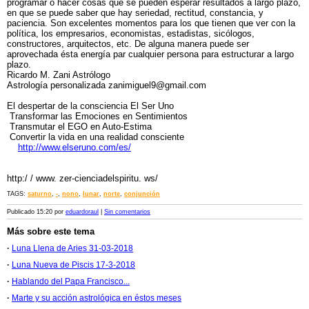
programar o hacer cosas que se pueden esperar resultados a largo plazo,
en que se puede saber que hay seriedad, rectitud, constancia, y
paciencia. Son excelentes momentos para los que tienen que ver con la
política, los empresarios, economistas, estadistas, sicólogos,
constructores, arquitectos, etc. De alguna manera puede ser
aprovechada ésta energía par cualquier persona para estructurar a largo
plazo.
Ricardo M. Zani Astrólogo
Astrología personalizada zanimiguel9@gmail.com
El despertar de la consciencia El Ser Uno
Transformar las Emociones en Sentimientos
Transmutar el EGO en Auto-Estima
Convertir la vida en una realidad consciente
http://www.elseruno.com/es/
http:/ / www. zer-cienciadelspiritu. ws/
TAGS:
saturno
,
-
,
nono
,
lunar
,
norte
,
conjunción
Publicado 15:20 por
eduardoraul
|
Sin comentarios
Más sobre este tema
·
Luna Llena de Aries 31-03-2018
·
Luna Nueva de Piscis 17-3-2018
·
Hablando del Papa Francisco...
·
Marte y su acción astrológica en éstos meses