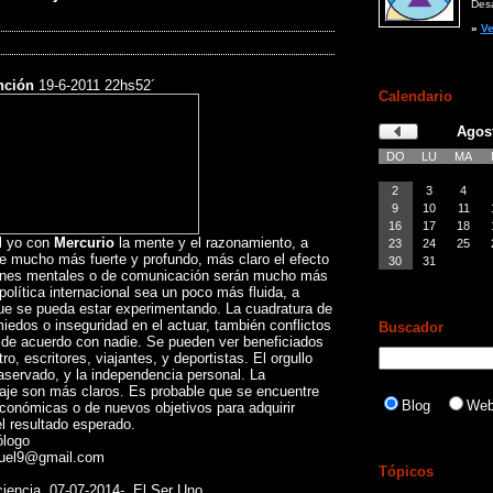
Desar
»
Ve
nción
19-6-2011 22hs52´
Calendario
Agos
DO
LU
MA
2
3
4
9
10
11
16
17
18
el yo con
Mercurio
la mente y el razonamiento, a
23
24
25
e mucho más fuerte y profundo, más claro el efecto
30
31
ciones mentales o de comunicación serán mucho más
política internacional sea un poco más fluida, a
que se pueda estar experimentando. La cuadratura de
iedos o inseguridad en el actuar, también conflictos
Buscador
e de acuerdo con nadie. Se pueden ver beneficiados
tro, escritores, viajantes, y deportistas. El orgullo
aservado, y la independencia personal. La
zaje son más claros. Es probable que se encuentre
Blog
We
conómicas o de nuevos objetivos para adquirir
el resultado esperado.
logo
guel9@gmail.com
Tópicos
ciencia 07-07-2014- El Ser Uno