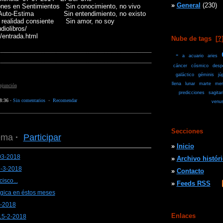
»
General
(230)
nes en Sentimientos Sin conocimiento, no vivo
n Auto-Estima Sin entendimiento, no existo
na realidad consiente Sin amor, no soy
iolibros/
/entrada.html
Nube de tags
[
?
-
a
acuario
aries
cáncer
cósmico
desp
galáctico
géminis
jú
llena
lunar
marte
mer
njunción
predicciones
sagitar
8:36
·
Sin comentarios
·
Recomendar
venu
Secciones
ema
·
Participar
»
Inicio
03-2018
»
Archivo histór
7-3-2018
»
Contacto
isco...
»
Feeds RSS
ógica en éstos meses
3-2018
Enlaces
15-2-2018