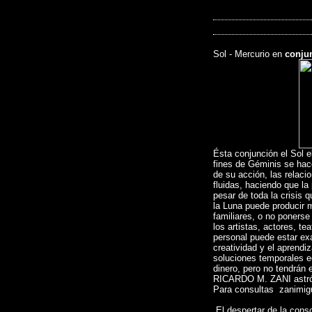
Sol - Mercurio en
conju
Ésta conjunción el Sol 
fines de Géminis se hac
de su acción, las rela
fluidas, haciendo que la 
pesar de toda la crisis 
la Luna puede producir m
familiares, o no poners
los artistas, actores, tea
personal puede estar ex
creatividad y el aprendi
soluciones temporales e
dinero, pero no tendrán 
RICARDO M. ZANI astró
Para consultas zanimi
El despertar de la cons