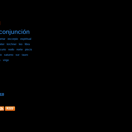
]
conjunción
ertar
escorpio
espiritual
piter
kirchner
leo
libra
curio
nodo
norte
piscis
io
saturno
sur
tauro
s
virgo
ico