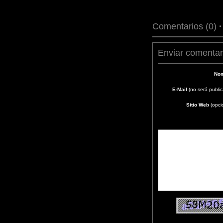
Comentarios (0)
Enviar comentar
Nom
E-Mail
(no será publi
Sitio Web
(opci