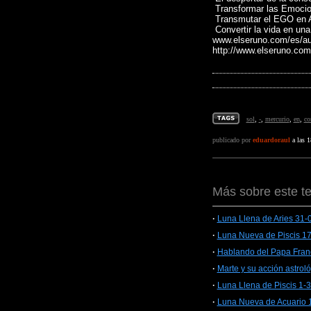
Transformar las Emocio
Transmutar el EGO e
Convertir la vida en u
www.elseruno.com/es/aud
http://www.elseruno.com
sol
,
-
,
mercurio
,
en
,
co
publicado por
eduardoraul
a las 1
Más sobre este t
·
Luna Llena de Aries 31-
·
Luna Nueva de Piscis 1
·
Hablando del Papa Franc
·
Marte y su acción astrol
·
Luna Llena de Piscis 1-
·
Luna Nueva de Acuario 