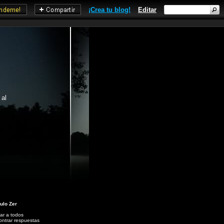
¡Crea tu blog!
Editar
 al
ulo Zer
ar a todos
ntrar respuestas