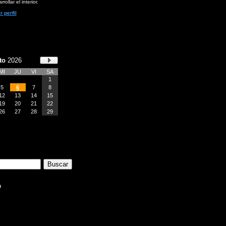
rollar el interior.
r perfil
to
2026
MI
JU
VI
SA
1
5
6
7
8
12
13
14
15
19
20
21
22
26
27
28
29
b