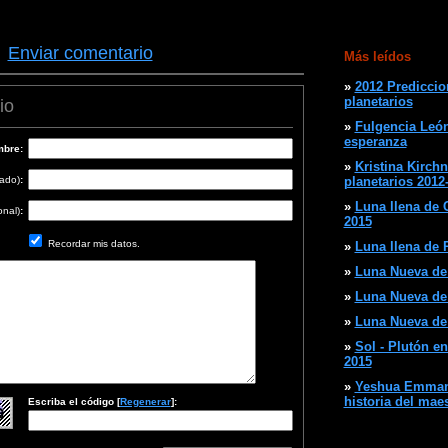
·
Enviar comentario
Más leídos
»
2012 Prediccio
planetarios
io
»
Fulgencia León
esperanza
bre:
»
Kristina Kirchn
cado)
:
planetarios 2012
»
Luna llena de C
onal)
:
2015
Recordar mis datos.
»
Luna llena de P
»
Luna Nueva de 
»
Luna Nueva de A
»
Luna Nueva de 
»
Sol - Plutón en
2015
»
Yeshua Emmanu
historia del mae
Escriba el código [
Regenerar
]: