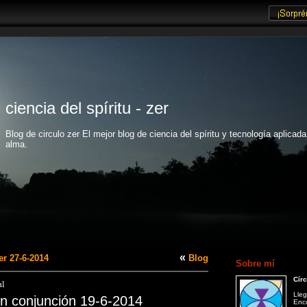
ciencia del spíritu - zer
Blog de circulo zer El mejor blog de ciencia del spíritu y tecnología aplicada
alma.
«
r 27-6-2014
Blog
Sobre mí
Círc
al
Lleg
en conjunción 19-6-2014
Enco