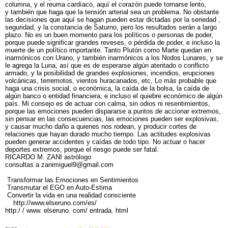
columna, y el reuma cardíaco, aquí el corazón puede tornarse lento,
y también que haga que la tensión arterial sea un problema. No obstante
las decisiones que aquí se hagan pueden estar dictadas por la seriedad ,
seguridad, y la constancia de Saturno, pero los resultados serán a largo
plazo. No es un buen momento para los políticos o personas de poder,
porque puede significar grandes reveses, o pérdida de poder, e incluso la
muerte de un político importante. Tanto Plutón como Marte quedan en
inarmónicos con Urano, y también inarmónicos a los Nodos Lunares, y se
le agrega la Luna, así que es de esperarse algún atentado o conflicto
armado, y la posibilidad de grandes explosiones, incendios, erupciones
volcánicas, terremotos, vientos huracanados, etc, Lo más probable que
haga una crisis social, o económica, la caída de la bolsa, la caída de
algún banco o entidad financiera, e incluso el quiebre económico de algún
país. Mi consejo es de actuar con calma, sin odios ni resentimientos,
porque las emociones pueden dispararse a puntos de accionar extremos,
sin pensar en las consecuencias, las emociones pueden ser explosivas,
y causar mucho daño a quienes nos rodean, y producir cortes de
relaciones que hayan durado mucho tiempo. Las actitudes explosivas
pueden generar accidentes y caídas de todo tipo. No actuar o hacer
deportes extremos, porque el riesgo puede ser fatal.
RICARDO M. ZANI astrólogo
consultas a zanimiguel9@gmail.com
Transformar las Emociones en Sentimientos
Transmutar el EGO en Auto-Estima
Convertir la vida en una realidad consciente
http://www.elseruno.com/es/
http:/ / www. elseruno. com/ entrada. html