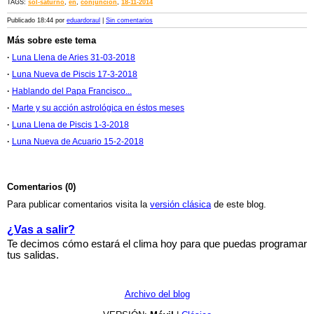
TAGS:
sol-saturno
,
en
,
conjunción
,
18-11-2014
Publicado 18:44 por
eduardoraul
|
Sin comentarios
Más sobre este tema
·
Luna Llena de Aries 31-03-2018
·
Luna Nueva de Piscis 17-3-2018
·
Hablando del Papa Francisco...
·
Marte y su acción astrológica en éstos meses
·
Luna Llena de Piscis 1-3-2018
·
Luna Nueva de Acuario 15-2-2018
Comentarios (0)
Para publicar comentarios visita la
versión clásica
de este blog.
¿Vas a salir?
Te decimos cómo estará el clima hoy para que puedas programar
tus salidas.
Archivo del blog