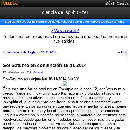
FULLBlog
Móvil
|
Clásica
ciencia del spíritu - zer
Blog de circulo zer El mejor blog de ciencia del spíritu y tecnología aplicada al alma.
¿Vas a salir?
Te decimos cómo estará el clima hoy para que puedas programar
tus salidas.
«
Luna Nueva de Sagitario 22-11-2014
«
Blog
Sol-Saturno en conjunción 18-11-2014
17 de Noviembre, 2014 |
General
Sol-Saturno en conjunción
18-11-2014
8hs50´
Ésta
conjunción
se produce en Escorpio en la casa 12, con Venus muy
cerca. Puede significar un vinculo Kármico muy profundo, situaciones
muy difíciles a resolver , especialmente en el área psicológica y
la espiritual, el cuerpo esta debilitado, o no funciona plenamente como
uno requiere. Éstos son días en que uno requiere mucha fortaleza interior
para enfrentar lo interno y lo externo, es probable que las situaciones
lleguen a extremos, y además no se tenga la manera o los recursos para
resolverlas, puede que las enfermedades sean un poco más aletargadas
o estén estiradas en el tiempo, ya que Saturno tiene que ver con el
tiempo, los mayores problemas físicos pueden ser de los huesos y la