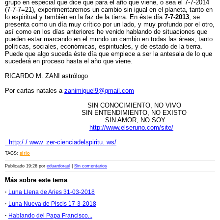
grupo en especial que dice que para el año que viene, o sea el 7-7-2014
(7-7-7=21), experimentaremos un cambio sin igual en el planeta, tanto en
lo espiritual y también en la faz de la tierra. En éste día
7-7-2013
, se
presenta como un día muy crítico por un lado, y muy profundo por el otro,
así como en los días anteriores he venido hablando de situaciones que
pueden estar marcando en el mundo un cambio en todas las áreas, tanto
políticas, sociales, económicas, espirituales, y de estado de la tierra.
Puede que algo suceda éste día que empiece a ser la antesala de lo que
sucederá en proceso hasta el año que viene.
RICARDO M. ZANI astrólogo
Por cartas natales a
zanimiguel9@gmail.com
SIN CONOCIMIENTO, NO VIVO
SIN ENTENDIMIENTO, NO EXISTO
SIN AMOR, NO SOY
http://www.elseruno.com/site/
http:/ / www. zer-cienciadelspiritu. ws/
TAGS:
sirio
Publicado 19:26 por
eduardoraul
|
Sin comentarios
Más sobre este tema
·
Luna Llena de Aries 31-03-2018
·
Luna Nueva de Piscis 17-3-2018
·
Hablando del Papa Francisco...