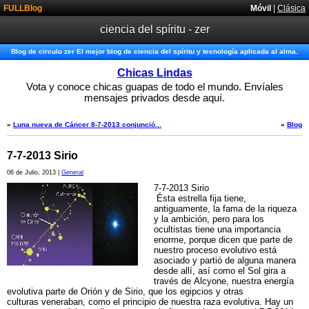
FULLBlog
Móvil
|
Clásica
ciencia del spíritu - zer
Blog de circulo zer El mejor blog de ciencia del spíritu y tecnología aplicada al alma.
Chicas Lindas
Vota y conoce chicas guapas de todo el mundo. Envíales
mensajes privados desde aquí.
«
Luna nueva de Cáncer 8-7-2013 conjunció...
«
Blog
7-7-2013 Sirio
06 de Julio, 2013 |
General
7-7-2013 Sirio
Ésta estrella fija tiene,
antiguamente, la fama de la riqueza
y la ambición, pero para los
ocultistas tiene una importancia
enorme, porque dicen que parte de
nuestro proceso evolutivo está
asociado y partió de alguna manera
desde allí, así como el Sol gira a
través de Alcyone, nuestra energía
evolutiva parte de Orión y de Sirio, que los egipcios y otras
culturas veneraban, como el principio de nuestra raza evolutiva. Hay un