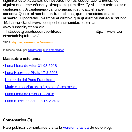
significa esto ?Cuantos de nosotros hemos escuchado la noticia de
alguien que tiene cáncer y siempre alguien dice: "y si... le puede tocar a
cualquiera..."A cualquiera?La ignorancia, justifica... el saber,
condena.Que el alimento sea tu medicina, que tu medicina sea el
alimento. Hipócrates."Seamos el cambio que queremos ver en el mundo"
Mahatma Gandhiwww. equipodelahumanidad. com. ar
www.humanitysteam.org
http://es.globedia.com/perfil/zer/ http:/ / www. zer-
cienciadelspiritu. ws/
TAGS:
algunas
,
razones
,
enfermamos
Publicado 20:43 por
eduardoraul
|
Sin comentarios
Más sobre este tema
·
Luna Llena de Aries 31-03-2018
·
Luna Nueva de Piscis 17-3-2018
·
Hablando del Papa Francisco...
·
Marte y su acción astrológica en éstos meses
·
Luna Llena de Piscis 1-3-2018
·
Luna Nueva de Acuario 15-2-2018
Comentarios (0)
Para publicar comentarios visita la
versión clásica
de este blog.