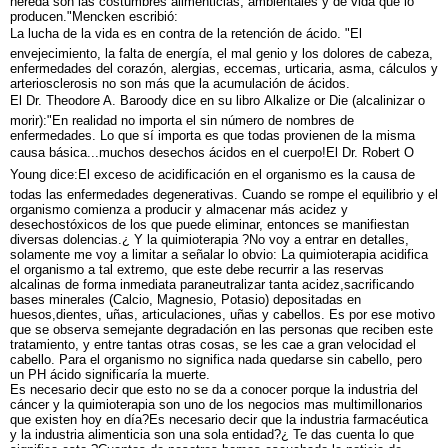
hereda son las costumbres alimenticias, ambientales y de vida que lo
producen."Mencken escribió:
La lucha de la vida es en contra de la retención de ácido. "El
envejecimiento, la falta de energía, el mal genio y los dolores de cabeza,
enfermedades del corazón, alergias, eccemas, urticaria, asma, cálculos y
arteriosclerosis no son más que la acumulación de ácidos.
El Dr. Theodore A. Baroody dice en su libro Alkalize or Die (alcalinizar o
morir):"En realidad no importa el sin número de nombres de
enfermedades. Lo que sí importa es que todas provienen de la misma
causa básica...muchos desechos ácidos en el cuerpo!El Dr. Robert O
Young dice:El exceso de acidificación en el organismo es la causa de
todas las enfermedades degenerativas. Cuando se rompe el equilibrio y el
organismo comienza a producir y almacenar más acidez y
desechostóxicos de los que puede eliminar, entonces se manifiestan
diversas dolencias.¿ Y la quimioterapia ?No voy a entrar en detalles,
solamente me voy a limitar a señalar lo obvio: La quimioterapia acidifica
el organismo a tal extremo, que este debe recurrir a las reservas
alcalinas de forma inmediata paraneutralizar tanta acidez,sacrificando
bases minerales (Calcio, Magnesio, Potasio) depositadas en
huesos,dientes, uñas, articulaciones, uñas y cabellos. Es por ese motivo
que se observa semejante degradación en las personas que reciben este
tratamiento, y entre tantas otras cosas, se les cae a gran velocidad el
cabello. Para el organismo no significa nada quedarse sin cabello, pero
un PH ácido significaría la muerte.
Es necesario decir que esto no se da a conocer porque la industria del
cáncer y la quimioterapia son uno de los negocios mas multimillonarios
que existen hoy en día?Es necesario decir que la industria farmacéutica
y la industria alimenticia son una sola entidad?¿ Te das cuenta lo que