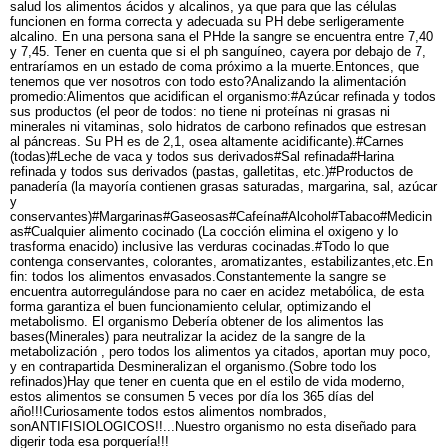
salud los alimentos ácidos y alcalinos, ya que para que las células
funcionen en forma correcta y adecuada su PH debe serligeramente
alcalino. En una persona sana el PHde la sangre se encuentra entre 7,40
y 7,45. Tener en cuenta que si el ph sanguíneo, cayera por debajo de 7,
entraríamos en un estado de coma próximo a la muerte.Entonces, que
tenemos que ver nosotros con todo esto?Analizando la alimentación
promedio:Alimentos que acidifican el organismo:#Azúcar refinada y todos
sus productos (el peor de todos: no tiene ni proteínas ni grasas ni
minerales ni vitaminas, solo hidratos de carbono refinados que estresan
al páncreas. Su PH es de 2,1, osea altamente acidificante).#Carnes
(todas)#Leche de vaca y todos sus derivados#Sal refinada#Harina
refinada y todos sus derivados (pastas, galletitas, etc.)#Productos de
panadería (la mayoría contienen grasas saturadas, margarina, sal, azúcar
y
conservantes)#Margarinas#Gaseosas#Cafeína#Alcohol#Tabaco#Medicin
as#Cualquier alimento cocinado (La cocción elimina el oxigeno y lo
trasforma enacido) inclusive las verduras cocinadas.#Todo lo que
contenga conservantes, colorantes, aromatizantes, estabilizantes,etc.En
fin: todos los alimentos envasados.Constantemente la sangre se
encuentra autorregulándose para no caer en acidez metabólica, de esta
forma garantiza el buen funcionamiento celular, optimizando el
metabolismo. El organismo Debería obtener de los alimentos las
bases(Minerales) para neutralizar la acidez de la sangre de la
metabolización , pero todos los alimentos ya citados, aportan muy poco,
y en contrapartida Desmineralizan el organismo.(Sobre todo los
refinados)Hay que tener en cuenta que en el estilo de vida moderno,
estos alimentos se consumen 5 veces por día los 365 días del
año!!!Curiosamente todos estos alimentos nombrados,
sonANTIFISIOLOGICOS!!...Nuestro organismo no esta diseñado para
digerir toda esa porquería!!!