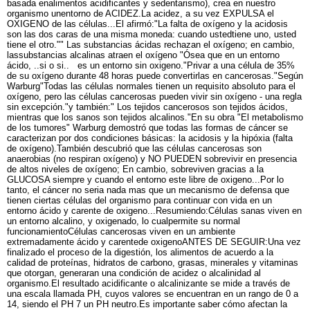
basada enalimentos acidificantes y sedentarismo), crea en nuestro
organismo unentorno de ACIDEZ.La acidez, a su vez EXPULSA el
OXIGENO de las células...El afirmó:"La falta de oxígeno y la acidosis
son las dos caras de una misma moneda: cuando ustedtiene uno, usted
tiene el otro."" Las substancias ácidas rechazan el oxígeno; en cambio,
lassubstancias alcalinas atraen el oxígeno "Ósea que en un entorno
ácido, ..si o si.. es un entorno sin oxigeno."Privar a una célula de 35%
de su oxígeno durante 48 horas puede convertirlas en cancerosas."Según
Warburg"Todas las células normales tienen un requisito absoluto para el
oxígeno, pero las células cancerosas pueden vivir sin oxígeno - una regla
sin excepción."y también:" Los tejidos cancerosos son tejidos ácidos,
mientras que los sanos son tejidos alcalinos."En su obra "El metabolismo
de los tumores" Warburg demostró que todas las formas de cáncer se
caracterizan por dos condiciones básicas: la acidosis y la hipóxia (falta
de oxígeno).También descubrió que las células cancerosas son
anaerobias (no respiran oxígeno) y NO PUEDEN sobrevivir en presencia
de altos niveles de oxígeno; En cambio, sobreviven gracias a la
GLUCOSA siempre y cuando el entorno este libre de oxigeno...Por lo
tanto, el cáncer no seria nada mas que un mecanismo de defensa que
tienen ciertas células del organismo para continuar con vida en un
entorno ácido y carente de oxigeno...Resumiendo:Células sanas viven en
un entorno alcalino, y oxigenado, lo cualpermite su normal
funcionamientoCélulas cancerosas viven en un ambiente
extremadamente ácido y carentede oxigenoANTES DE SEGUIR:Una vez
finalizado el proceso de la digestión, los alimentos de acuerdo a la
calidad de proteínas, hidratos de carbono, grasas, minerales y vitaminas
que otorgan, generaran una condición de acidez o alcalinidad al
organismo.El resultado acidificante o alcalinizante se mide a través de
una escala llamada PH, cuyos valores se encuentran en un rango de 0 a
14, siendo el PH 7 un PH neutro.Es importante saber cómo afectan la