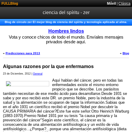
FULLBlog
Móvil
|
Clásica
ciencia del spíritu - zer
Blog de circulo zer El mejor blog de ciencia del spíritu y tecnología aplicada al alma.
Hombres lindos
Vota y conoce chicos de todo el mundo. Envíales mensajes
privados desde aquí.
«
Predicciones para 2013
«
Blog
Algunas razones por la que enfermamos
23 de Diciembre, 2012 |
General
Aquí hablan del cáncer, pero en todas las
enfermedades existe el mismo entorno
propicio que se describe. Los parásitos
también necesitan de ese medio ácido para desarrollarse.Desde 1931 se
sabe y por eso recibió este DR. un premio Noble, pero la industria de la
salud y la alimentación se ocuparon de tapar la información.Sabias que
en el año 1931 un científico recibió el premio Nobel por descubrir la
CAUSA PRIMARIA del cáncer?Este fue este señor:Otto Heinrich Warburg
(1883-1970).Premio Nobel 1931 por su tesis "la causa primaria y la
prevención del cáncer"Según este científico, el cáncer es la
consecuencia de una alimentación antifisiologica y un estilo de vida
antifisiológico...¿Porque?...porque una alimentación antifisiológica (dieta