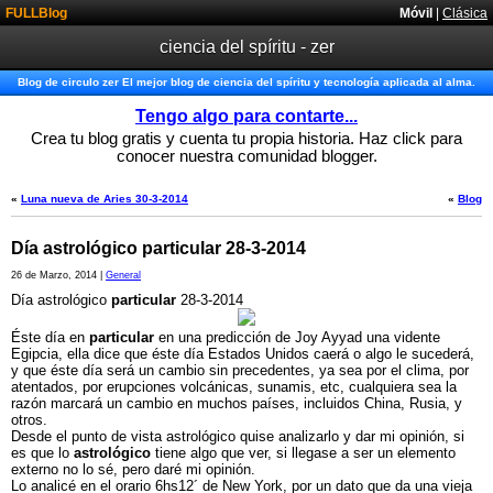
FULLBlog
Móvil
|
Clásica
ciencia del spíritu - zer
Blog de circulo zer El mejor blog de ciencia del spíritu y tecnología aplicada al alma.
Tengo algo para contarte...
Crea tu blog gratis y cuenta tu propia historia. Haz click para
conocer nuestra comunidad blogger.
«
Luna nueva de Aries 30-3-2014
«
Blog
Día astrológico particular 28-3-2014
26 de Marzo, 2014 |
General
Día astrológico
particular
28-3-2014
Éste día en
particular
en una predicción de Joy Ayyad una vidente
Egipcia, ella dice que éste día Estados Unidos caerá o algo le sucederá,
y que éste día será un cambio sin precedentes, ya sea por el clima, por
atentados, por erupciones volcánicas, sunamis, etc, cualquiera sea la
razón marcará un cambio en muchos países, incluidos China, Rusia, y
otros.
Desde el punto de vista astrológico quise analizarlo y dar mi opinión, si
es que lo
astrológico
tiene algo que ver, si llegase a ser un elemento
externo no lo sé, pero daré mi opinión.
Lo analicé en el orario 6hs12´ de New York, por un dato que da una vieja