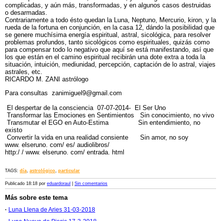
complicadas, y aún más, transformadas, y en algunos casos destruidas
o desarmadas.
Contrariamente a todo ésto quedan la Luna, Neptuno, Mercurio, kiron, y la
rueda de la fortuna en conjunción, en la casa 12, dándo la posibilidad que
se genere muchísima energía espiritual, astral, sicológica, para resolver
problemas profundos, tanto sicológicos como espirituales, quizás como
para compensar todo lo negativo que aquí se está manifestando, así que
los que están en el camino espiritual recibirán una dote extra a toda la
situación, intuición, mediunidad, percepción, captación de lo astral, viajes
astrales, etc.
RICARDO M. ZANI astrólogo
Para consultas zanimiguel9@gmail.com
El despertar de la consciencia 07-07-2014- El Ser Uno
Transformar las Emociones en Sentimientos Sin conocimiento, no vivo
Transmutar el EGO en Auto-Estima Sin entendimiento, no
existo
Convertir la vida en una realidad consiente Sin amor, no soy
www. elseruno. com/ es/ audiolibros/
http:/ / www. elseruno. com/ entrada. html
TAGS:
día
,
astrológico
,
particular
Publicado 18:18 por
eduardoraul
|
Sin comentarios
Más sobre este tema
·
Luna Llena de Aries 31-03-2018