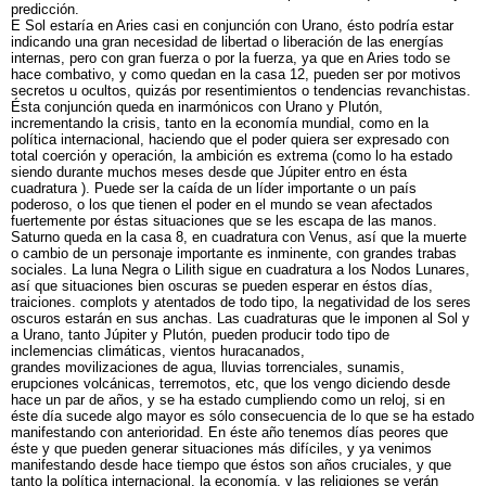
predicción.
E Sol estaría en Aries casi en conjunción con Urano, ésto podría estar
indicando una gran necesidad de libertad o liberación de las energías
internas, pero con gran fuerza o por la fuerza, ya que en Aries todo se
hace combativo, y como quedan en la casa 12, pueden ser por motivos
secretos u ocultos, quizás por resentimientos o tendencias revanchistas.
Ésta conjunción queda en inarmónicos con Urano y Plutón,
incrementando la crisis, tanto en la economía mundial, como en la
política internacional, haciendo que el poder quiera ser expresado con
total coerción y operación, la ambición es extrema (como lo ha estado
siendo durante muchos meses desde que Júpiter entro en ésta
cuadratura ). Puede ser la caída de un líder importante o un país
poderoso, o los que tienen el poder en el mundo se vean afectados
fuertemente por éstas situaciones que se les escapa de las manos.
Saturno queda en la casa 8, en cuadratura con Venus, así que la muerte
o cambio de un personaje importante es inminente, con grandes trabas
sociales. La luna Negra o Lilith sigue en cuadratura a los Nodos Lunares,
así que situaciones bien oscuras se pueden esperar en éstos días,
traiciones. complots y atentados de todo tipo, la negatividad de los seres
oscuros estarán en sus anchas. Las cuadraturas que le imponen al Sol y
a Urano, tanto Júpiter y Plutón, pueden producir todo tipo de
inclemencias climáticas, vientos huracanados,
grandes movilizaciones de agua, lluvias torrenciales, sunamis,
erupciones volcánicas, terremotos, etc, que los vengo diciendo desde
hace un par de años, y se ha estado cumpliendo como un reloj, si en
éste día sucede algo mayor es sólo consecuencia de lo que se ha estado
manifestando con anterioridad. En éste año tenemos días peores que
éste y que pueden generar situaciones más difíciles, y ya venimos
manifestando desde hace tiempo que éstos son años cruciales, y que
tanto la política internacional, la economía, y las religiones se verán