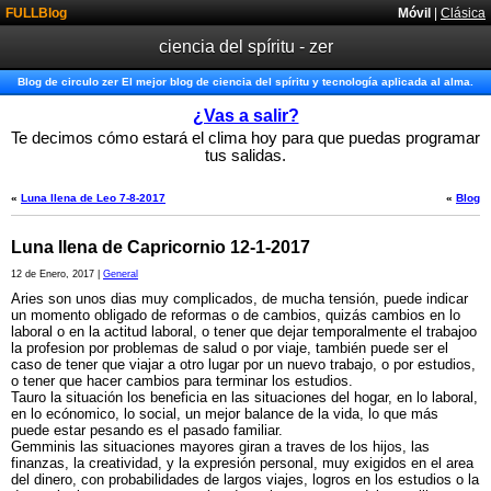
FULLBlog
Móvil
|
Clásica
ciencia del spíritu - zer
Blog de circulo zer El mejor blog de ciencia del spíritu y tecnología aplicada al alma.
¿Vas a salir?
Te decimos cómo estará el clima hoy para que puedas programar
tus salidas.
«
Luna llena de Leo 7-8-2017
«
Blog
Luna llena de Capricornio 12-1-2017
12 de Enero, 2017 |
General
Aries son unos dias muy complicados, de mucha tensión, puede indicar
un momento obligado de reformas o de cambios, quizás cambios en lo
laboral o en la actitud laboral, o tener que dejar temporalmente el trabajoo
la profesion por problemas de salud o por viaje, también puede ser el
caso de tener que viajar a otro lugar por un nuevo trabajo, o por estudios,
o tener que hacer cambios para terminar los estudios.
Tauro la situación los beneficia en las situaciones del hogar, en lo laboral,
en lo ecónomico, lo social, un mejor balance de la vida, lo que más
puede estar pesando es el pasado familiar.
Gemminis las situaciones mayores giran a traves de los hijos, las
finanzas, la creatividad, y la expresión personal, muy exigidos en el area
del dinero, con probabilidades de largos viajes, logros en los estudios o la