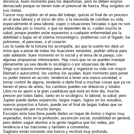
docencia. buen momento para los deportistas, pero no deben exijirse
demaciado porque no tienen todo el potencial de fuerza. Muy exigidos en
sus metas.
Cancer muy exijidos en el area del trabajo, quizás el final de un proceso
en el area laboral y el inicio de otro, o la necesida de cambiar su vida,
especialmente el area laboral, viajes o situaciones forzadas o que no son
producidas por si mismo, o que no dependen de si, cuiden mucho la
salud, porque pueden estar expuestos a cualquier enfermedad por la
debilidad o bajas en el sitema inmunológico, problemas con el higado, los
pulmones, el pancreas, o el corazón.
Leo la rueda de la fortuna los acompaña, asi que la suerte les dará un
extra que a pesar de todas las ituaciones reinantes, podrán utilizar para
salir adelante. buen momento en lo social y el tema de la pareja, con
algunas propuestas interesantes. Hay cosa que no se pueden manejar
plenamente ya sea desde lo sicológico o por situacioes de dinero.
Virgo son buenos momentos para armar y organizar su vida con mayor
libertad o autocontrol, los vientos los ayudan, buen momento para poner
su poder interior en acción, tendencia a tener una nueva sociedad, o
tomar control de alguna, tenderán a darle final a muchas cosas que ya no
tienen el peso de antes, los cambios pueden ser drásticos y totales.
Libra no es ajeno a la gran cuadratura que está en éste dia, mucha
presion por todos lados, tanto en lo sicológico, lo laboral, la salud, pero
Jupiter puede darles expanción, largos viajes, logros en los estudios,
nuevos proyectos a futuro, puede ser el final de largas trabas que se
viene trayendo por mucho tiempo.
Escorpio ésta luna llena puede darles un toque de éxitos o logros muy
esperados, éxito en la profesión, ascención social, estabilidad en general,
pero deben seguir atentos a la gente negativa que los rodea, por
tendencia a las traiciones y también a cometerlas.
Sagitario están tomando una fuerza y rectitud muy profunda,