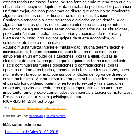
estructurando una mayor fuerza, se iran fortaleciendo mucho mas que en
el pasado, el apoyo de Jupiter les da un extra de posibilidades para hacer
un futuro mejor, algunos problemas de dinero que después se resolverán,
algunos problemas con los huesos, columna, o calcificación.
Capricornio tendencia a estar solitarios o alejados de los demás, o de
alguna manera los demás no los comprenden o no se comprometen a
ayudarlos, de alguna manera estan como disociados de las situaciones,
pero continúan con mucha fuerza interior y capacidad de reformas y
fuerza de voluntad, con algunos golpes de suerte económica, o
soluciones de dinero o materiales.
Acuario mucha fuerza interior e impulsividad, mucha determinación e
individualismo, fuertes reacciones hacia lo externo, se sienten con si
estubieran en un embudo de situaciones, cosas a eligir, quizás la
elección este entre la pareja o lo que se quiere en forma independiente.
Piscis continúan las fuertes oposiciones o contradicciones, cosas
opuestas en forma profundas, trabas con la familia o los objetivos, buen
momento en lo economico, buenas posibilidades de logros de dinero o
cosas materiales. Mucha fuerza interna para sobrellevar las situaciones,
el pasado los condena, buen momento en lo sexual y las situaciones
amorosas, quizás encuentro con alguien importante del pasado muy
importante, amor y sexo combinados, con buenas situaciones materiales.
Por catas natales a zanimiguel9@gmail.com
RICARDO M. ZANI astrólogo
TAGS:
tensiones
,
decisiones
,
enfrentamientos
Publicado 14:51 por
eduardoraul
|
Sin comentarios
Más sobre este tema
·
Luna Llena de Aries 31-03-2018