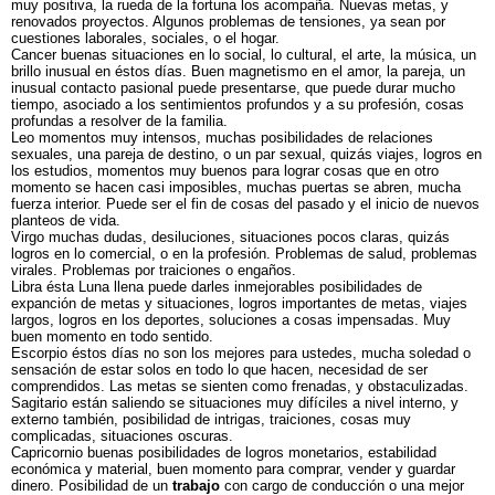
muy positiva, la rueda de la fortuna los acompaña. Nuevas metas, y
renovados proyectos. Algunos problemas de tensiones, ya sean por
cuestiones laborales, sociales, o el hogar.
Cancer buenas situaciones en lo social, lo cultural, el arte, la música, un
brillo inusual en éstos días. Buen magnetismo en el amor, la pareja, un
inusual contacto pasional puede presentarse, que puede durar mucho
tiempo, asociado a los sentimientos profundos y a su profesión, cosas
profundas a resolver de la familia.
Leo momentos muy intensos, muchas posibilidades de relaciones
sexuales, una pareja de destino, o un par sexual, quizás viajes, logros en
los estudios, momentos muy buenos para lograr cosas que en otro
momento se hacen casi imposibles, muchas puertas se abren, mucha
fuerza interior. Puede ser el fin de cosas del pasado y el inicio de nuevos
planteos de vida.
Virgo muchas dudas, desiluciones, situaciones pocos claras, quizás
logros en lo comercial, o en la profesión. Problemas de salud, problemas
virales. Problemas por traiciones o engaños.
Libra ésta Luna llena puede darles inmejorables posibilidades de
expanción de metas y situaciones, logros importantes de metas, viajes
largos, logros en los deportes, soluciones a cosas impensadas. Muy
buen momento en todo sentido.
Escorpio éstos días no son los mejores para ustedes, mucha soledad o
sensación de estar solos en todo lo que hacen, necesidad de ser
comprendidos. Las metas se sienten como frenadas, y obstaculizadas.
Sagitario están saliendo se situaciones muy difíciles a nivel interno, y
externo también, posibilidad de intrigas, traiciones, cosas muy
complicadas, situaciones oscuras.
Capricornio buenas posibilidades de logros monetarios, estabilidad
económica y material, buen momento para comprar, vender y guardar
dinero. Posibilidad de un
trabajo
con cargo de conducción o una mejor