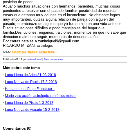
posición de poder.
Acuario muchas situaciones con hermanos, parientes, muchas cosas
pendientes a resolver con el pasado familiar, posibilidad de recordar
cosas que estaban muy ocultas en el inconciente. No obstante logros
muy importantes, quizás alguna relacion de pareja con alguien del
pasado, o embarazo de alguien que ya fue su hijo en una vida anterior.
Piscis situaciones difísiles o poco manejables del hogar o la
familia.Desiluciones, engaños, traiciones, momentos en que no sabe que
dirección realmente seguir, momentos de desorientación.
Por cartas natales a zanimiguel9@gmail.com
RICARDO M. ZANI astrólogo.
TAGS:
positividad
,
trabajo
,
abundancia
Publicado 09:19 por
eduardoraul
|
Sin comentarios
Más sobre este tema
·
Luna Llena de Aries 31-03-2018
·
Luna Nueva de Piscis 17-3-2018
·
Hablando del Papa Francisco...
·
Marte y su acción astrológica en éstos meses
·
Luna Llena de Piscis 1-3-2018
·
Luna Nueva de Acuario 15-2-2018
Comentarios (0)