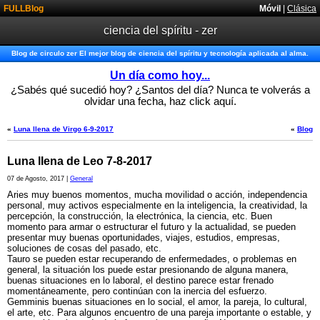
FULLBlog
Móvil
|
Clásica
ciencia del spíritu - zer
Blog de circulo zer El mejor blog de ciencia del spíritu y tecnología aplicada al alma.
Un día como hoy...
¿Sabés qué sucedió hoy? ¿Santos del día? Nunca te volverás a
olvidar una fecha, haz click aquí.
«
Luna llena de Virgo 6-9-2017
«
Blog
Luna llena de Leo 7-8-2017
07 de Agosto, 2017 |
General
Aries muy buenos momentos, mucha movilidad o acción, independencia
personal, muy activos especialmente en la inteligencia, la creatividad, la
percepción, la construcción, la electrónica, la ciencia, etc. Buen
momento para armar o estructurar el futuro y la actualidad, se pueden
presentar muy buenas oportunidades, viajes, estudios, empresas,
soluciones de cosas del pasado, etc.
Tauro se pueden estar recuperando de enfermedades, o problemas en
general, la situación los puede estar presionando de alguna manera,
buenas situaciones en lo laboral, el destino parece estar frenado
momentáneamente, pero continúan con la inercia del esfuerzo.
Gemminis buenas situaciones en lo social, el amor, la pareja, lo cultural,
el arte, etc. Para algunos encuentro de una pareja importante o estable, y