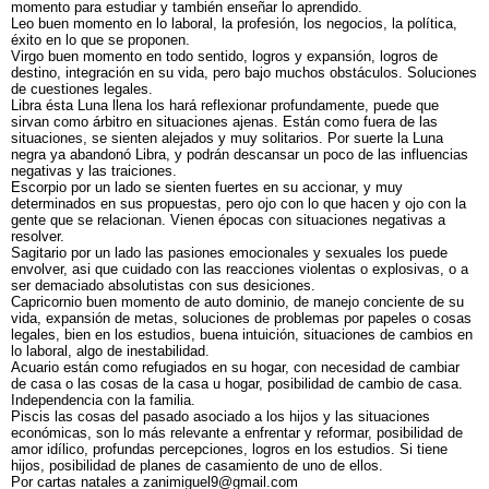
momento para estudiar y también enseñar lo aprendido.
Leo buen momento en lo laboral, la profesión, los negocios, la política,
éxito en lo que se proponen.
Virgo buen momento en todo sentido, logros y expansión, logros de
destino, integración en su vida, pero bajo muchos obstáculos. Soluciones
de cuestiones legales.
Libra ésta Luna llena los hará reflexionar profundamente, puede que
sirvan como árbitro en situaciones ajenas. Están como fuera de las
situaciones, se sienten alejados y muy solitarios. Por suerte la Luna
negra ya abandonó Libra, y podrán descansar un poco de las influencias
negativas y las traiciones.
Escorpio por un lado se sienten fuertes en su accionar, y muy
determinados en sus propuestas, pero ojo con lo que hacen y ojo con la
gente que se relacionan. Vienen épocas con situaciones negativas a
resolver.
Sagitario por un lado las pasiones emocionales y sexuales los puede
envolver, asi que cuidado con las reacciones violentas o explosivas, o a
ser demaciado absolutistas con sus desiciones.
Capricornio buen momento de auto dominio, de manejo conciente de su
vida, expansión de metas, soluciones de problemas por papeles o cosas
legales, bien en los estudios, buena intuición, situaciones de cambios en
lo laboral, algo de inestabilidad.
Acuario están como refugiados en su hogar, con necesidad de cambiar
de casa o las cosas de la casa u hogar, posibilidad de cambio de casa.
Independencia con la familia.
Piscis las cosas del pasado asociado a los hijos y las situaciones
económicas, son lo más relevante a enfrentar y reformar, posibilidad de
amor idílico, profundas percepciones, logros en los estudios. Si tiene
hijos, posibilidad de planes de casamiento de uno de ellos.
Por cartas natales a zanimiguel9@gmail.com