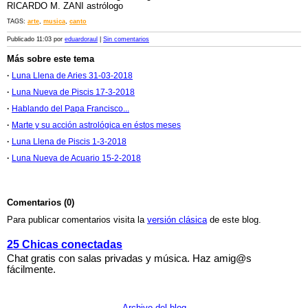
RICARDO M. ZANI astrólogo
TAGS:
arte
,
musica
,
canto
Publicado 11:03 por
eduardoraul
|
Sin comentarios
Más sobre este tema
·
Luna Llena de Aries 31-03-2018
·
Luna Nueva de Piscis 17-3-2018
·
Hablando del Papa Francisco...
·
Marte y su acción astrológica en éstos meses
·
Luna Llena de Piscis 1-3-2018
·
Luna Nueva de Acuario 15-2-2018
Comentarios (0)
Para publicar comentarios visita la
versión clásica
de este blog.
25 Chicas conectadas
Chat gratis con salas privadas y música. Haz amig@s
fácilmente.
Archivo del blog