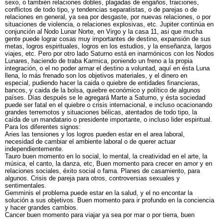
sexo, o también relaciones dobles, plagadas de engaños, traiciones,
conflictos de todo tipo, y tendencias separatistas, o de parejas o de
relaciones en general, ya sea por desgaste, por nuevas relaciones, o por
situaciones de violencia, o relaciones explosivas, etc. Jupiter continúa en
conjunción al Nodo Lunar Norte, en Virgo y la casa 11, asi que mucha
gente puede lograr cosas muy importantes de destino, expansión de sus
metas, logros espirituales, logros en los estudios, y la enseñanza, largos
viajes, etc. Pero por otro lado Saturno está en inarmónicos con los Nodos
Lunares, haciendo de traba Karmica, poniendo un freno a la propia
integración, o el no poder armar el destino a voluntad, aquí en ésta Luna
llena, lo más frenado son los objetivos materiales, y el dinero en
especial, pudiendo hacer la caida o quiebre de entidades financieras,
bancos, y caida de la bolsa, quiebre económico y político de algunos
países. Días después se le agregará Marte a Saturno, y ésta sociedad
puede ser fatal en el quiebre o crisis internacional, e incluso ocacionando
grandes terremotos y situaciones bélicas, atentados de todo tipo, la
caída de un mandatario o presidente importante, o incluso lider espiritual.
Para los diferentes signos:
Aries las tensiones y los logros pueden estar en el area laboral,
necesidad de cambiar el ambiente laboral o de querer actuar
independientemente.
Tauro buen momento en lo social, lo mental, la creatividad en el arte, la
música, el canto, la danza, etc, Buen momento para crecer en amor y en
relaciones sociales, éxito social o fama. Planes de casamiento, para
algunos. Crisis de pareja para otros, controversias sexuales y
sentimentales.
Gemminis el problema puede estar en la salud, y el no encontar la
solución a sus objetivos. Buen momento para ir profundo en la conciencia
y hacer grandes cambios.
Cancer buen momento para viajar ya sea por mar o por tierra, buen