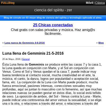
FULLBlog
Móvil
|
Clásica
ciencia del spíritu - zer
Blog de circulo zer El mejor blog de ciencia del spíritu y tecnología aplicada al alma.
25 Chicas conectadas
Chat gratis con salas privadas y música. Haz amig@s
fácilmente.
«
Luna nueva de Gemminis 4-6-2016
«
Blog
Luna llena de Gemminis 21-5-2016
20 de Mayo, 2016 |
General
Ésta Luna llena de
Gemminis
se produce entre las casas 7 y la casa 1,
la Luna queda en conjunción con Marte, y el Sol en conjunción con
Venus. Como el Sol y Venus quedan el la casa 7, puede indicar muy
buena tendencia al contacto social, mucha creatividad en el arte, la
música, el canto, la danza, logros por popularidad o aceptación social,
fama, etc. La conjunción de la Luna con Marte puede producir, mucha
fuerza emocional, pasiones intensas, conecciones sexuales muy
profundas, aquí se juntan lo masculino con lo femenino, así que muchas
relaciones nuevas se pueden gestar en éstos días, lo social está teñido
de sexo. La oposición de ambos, del Sol - Venus contra la Luna - Marte,
puede indicar una controversia del amor versus la sexualidad, o se elige
una o la otra, o relaciones a través del amor, o relaciones a través del