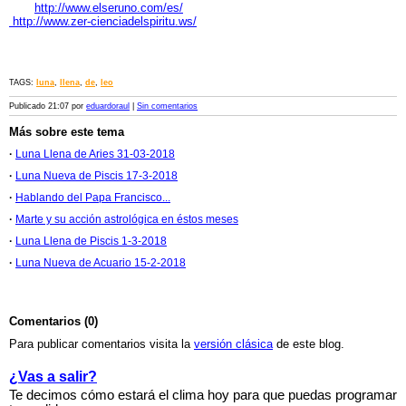
http://www.elseruno.com/es/
http://www.zer-cienciadelspiritu.ws/
TAGS:
luna
,
llena
,
de
,
leo
Publicado 21:07 por
eduardoraul
|
Sin comentarios
Más sobre este tema
·
Luna Llena de Aries 31-03-2018
·
Luna Nueva de Piscis 17-3-2018
·
Hablando del Papa Francisco...
·
Marte y su acción astrológica en éstos meses
·
Luna Llena de Piscis 1-3-2018
·
Luna Nueva de Acuario 15-2-2018
Comentarios (0)
Para publicar comentarios visita la
versión clásica
de este blog.
¿Vas a salir?
Te decimos cómo estará el clima hoy para que puedas programar