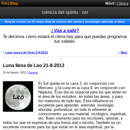
FULLBlog
Móvil
|
Clásica
ciencia del spíritu - zer
Blog de circulo zer El mejor blog de ciencia del spíritu y tecnología aplicada al alma.
¿Vas a salir?
Te decimos cómo estará el clima hoy para que puedas programar
tus salidas.
«
Luna nueva de Virgo 5-9-2013
«
Blog
Luna llena de Leo 21-8-2013
19 de Agosto, 2013 |
General
El Sol queda en la casa 3, en conjunción con
Mercurio, y la Luna en la casa 9, en conjunción con
Neptuno. Éste día es especial para los que están en
el área de los estudios, en todas las áreas, y para
los maestros de todo tipo. Ésta influencia es
excelente para aprender, entender, investigar,
ahondar, profundizar, en todo lo referente al
conocimiento, ya sea material, sicológico, espiritual,
etc. Buen momento para los escritores, artistas, y
todos los que se expresan de una forma oral o escrita. También es un
excelente momento para los que están en el área espiritual, por la