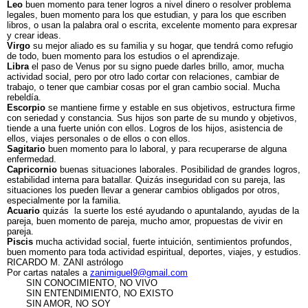
Leo
buen momento para tener logros a nivel dinero o resolver problema
legales, buen momento para los que estudian, y para los que escriben
libros, o usan la palabra oral o escrita, excelente momento para expresar
y crear ideas.
Virgo
su mejor aliado es su familia y su hogar, que tendrá como refugio
de todo, buen momento para los estudios o el aprendizaje.
Libra
el paso de Venus por su signo puede darles brillo, amor, mucha
actividad social, pero por otro lado cortar con relaciones, cambiar de
trabajo, o tener que cambiar cosas por el gran cambio social. Mucha
rebeldía.
Escorpio
se mantiene firme y estable en sus objetivos, estructura firme
con seriedad y constancia. Sus hijos son parte de su mundo y objetivos,
tiende a una fuerte unión con ellos. Logros de los hijos, asistencia de
ellos, viajes personales o de ellos o con ellos.
Sagitario
buen momento para lo laboral, y para recuperarse de alguna
enfermedad.
Capricornio
buenas situaciones laborales. Posibilidad de grandes logros,
estabilidad interna para batallar. Quizás inseguridad con su pareja, las
situaciones los pueden llevar a generar cambios obligados por otros,
especialmente por la familia.
Acuario
quizás la suerte los esté ayudando o apuntalando, ayudas de la
pareja, buen momento de pareja, mucho amor, propuestas de vivir en
pareja.
Piscis
mucha actividad social, fuerte intuición, sentimientos profundos,
buen momento para toda actividad espiritual, deportes, viajes, y estudios.
RICARDO M. ZANI astrólogo
Por cartas natales a
zanimiguel9@gmail.com
SIN CONOCIMIENTO, NO VIVO
SIN ENTENDIMIENTO, NO EXISTO
SIN AMOR, NO SOY