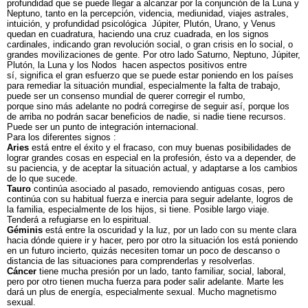
profundidad que se puede llegar a alcanzar por la conjunción de la Luna y
Neptuno, tanto en la percepción, videncia, mediunidad, viajes astrales,
intuición, y profundidad psicológica Júpiter, Plutón, Urano, y Venus
quedan en cuadratura, haciendo una cruz cuadrada, en los signos
cardinales, indicando gran revolución social, o gran crisis en lo social, o
grandes movilizaciones de gente. Por otro lado Saturno, Neptuno, Júpiter,
Plutón, la Luna y los Nodos hacen aspectos positivos entre
sí, significa el gran esfuerzo que se puede estar poniendo en los países
para remediar la situación mundial, especialmente la falta de trabajo,
puede ser un consenso mundial de querer corregir el rumbo,
porque sino más adelante no podrá corregirse de seguir así, porque los
de arriba no podrán sacar beneficios de nadie, si nadie tiene recursos.
Puede ser un punto de integración internacional.
Para los diferentes signos :
Aries
está entre el éxito y el fracaso, con muy buenas posibilidades de
lograr grandes cosas en especial en la profesión, ésto va a depender, de
su paciencia, y de aceptar la situación actual, y adaptarse a los cambios
de lo que sucede.
Tauro
continúa asociado al pasado, removiendo antiguas cosas, pero
continúa con su habitual fuerza e inercia para seguir adelante, logros de
la familia, especialmente de los hijos, si tiene. Posible largo viaje.
Tenderá a refugiarse en lo espiritual.
Géminis
está entre la oscuridad y la luz, por un lado con su mente clara
hacia dónde quiere ir y hacer, pero por otro la situación los está poniendo
en un futuro incierto, quizás necesiten tomar un poco de descanso o
distancia de las situaciones para comprenderlas y resolverlas.
Cáncer
tiene mucha presión por un lado, tanto familiar, social, laboral,
pero por otro tienen mucha fuerza para poder salir adelante. Marte les
dará un plus de energía, especialmente sexual. Mucho magnetismo
sexual.