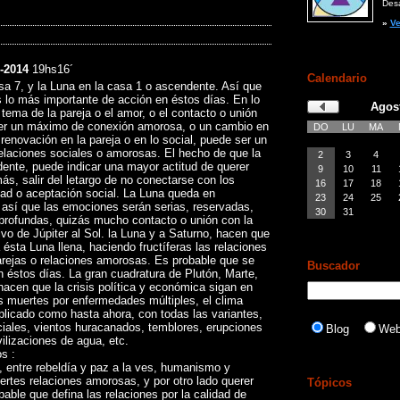
Desar
»
Ve
-2014
19hs16´
Calendario
sa 7, y la Luna en la casa 1 o ascendente. Así que
es lo más importante de acción en éstos días. En lo
Agos
l tema de la pareja o el amor, o el contacto o unión
er un máximo de conexión amorosa, o un cambio en
DO
LU
MA
o renovación en la pareja o en lo social, puede ser un
relaciones sociales o amorosas. El hecho de que la
2
3
4
ente, puede indicar una mayor actitud de querer
9
10
11
ás, salir del letargo de no conectarse con los
16
17
18
d o aceptación social. La Luna queda en
23
24
25
 así que las emociones serán serias, reservadas,
30
31
 profundas, quizás mucho contacto o unión con la
ivo de Júpiter al Sol. la Luna y a Saturno, hacen que
sta Luna llena, haciendo fructíferas las relaciones
arejas o relaciones amorosas. Es probable que se
Buscador
éstos días. La gran cuadratura de Plutón, Marte,
hacen que la crisis política y económica sigan en
 muertes por enfermedades múltiples, el clima
plicado como hasta ahora, con todas las variantes,
ciales, vientos huracanados, temblores, erupciones
Blog
We
ilizaciones de agua, etc.
s :
, entre rebeldía y paz a la ves, humanismo y
uertes relaciones amorosas, y por otro lado querer
Tópicos
bable que defina las relaciones por la calidad de