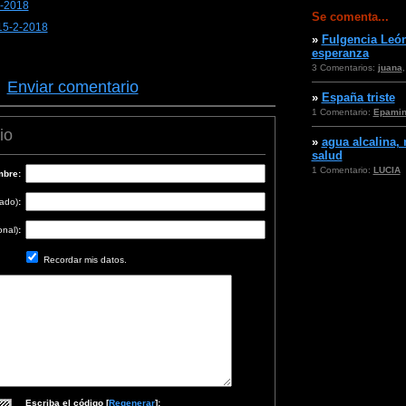
3-2018
Se comenta...
15-2-2018
»
Fulgencia León
esperanza
3 Comentarios:
juana
·
Enviar comentario
»
España triste
1 Comentario:
Epami
io
»
agua alcalina,
salud
1 Comentario:
LUCIA
bre:
cado)
:
onal)
:
Recordar mis datos.
Escriba el código [
Regenerar
]: