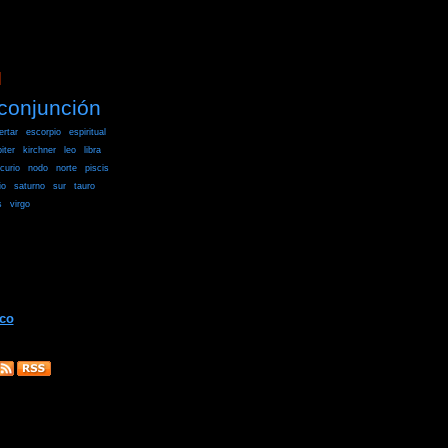
]
conjunción
ertar
escorpio
espiritual
piter
kirchner
leo
libra
curio
nodo
norte
piscis
io
saturno
sur
tauro
s
virgo
ico