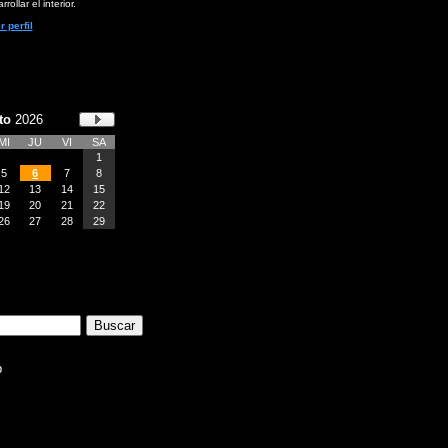
rollar el interior.
r perfil
to
2026
MI
JU
VI
SA
1
5
6
7
8
12
13
14
15
19
20
21
22
26
27
28
29
b