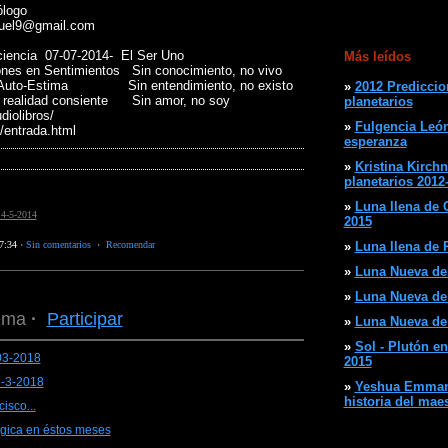
logo
guel9@gmail.com
ciencia 07-07-2014- El Ser Uno
Más leídos
nes en Sentimientos Sin conocimiento, no vivo
n Auto-Estima Sin entendimiento, no existo
»
2012 Prediccio
na realidad consiente Sin amor, no soy
planetarios
iolibros/
»
Fulgencia León
/entrada.html
esperanza
»
Kristina Kirchn
planetarios 2012
»
Luna llena de C
14-5-2014
2015
7:34
·
Sin comentarios
·
Recomendar
»
Luna llena de P
»
Luna Nueva de 
»
Luna Nueva de A
ema
·
Participar
»
Luna Nueva de 
»
Sol - Plutón en
03-2018
2015
7-3-2018
»
Yeshua Emmanu
historia del mae
isco...
ógica en éstos meses