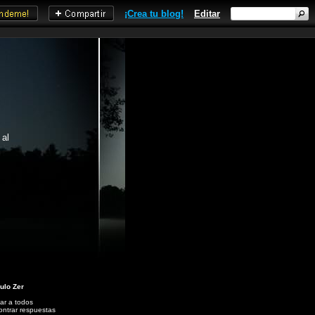
¡Crea tu blog!
Editar
 al
ulo Zer
ar a todos
ntrar respuestas