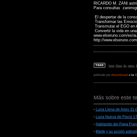
RICARDO M. ZANI astró
Para consultas zanimi
El despertar de la cons
Transformar las Emocio
Transmutar el EGO e
Convertir la vida en u
www.elseruno.com/es/aud
http://www.elseruno.com
luna
,
llena
,
de
,
tauro
,
publicado por
eduardoraul
a las 1
Más sobre este t
·
Luna Llena de Aries 31-
·
Luna Nueva de Piscis 1
·
Hablando del Papa Franc
·
Marte y su acción astrol