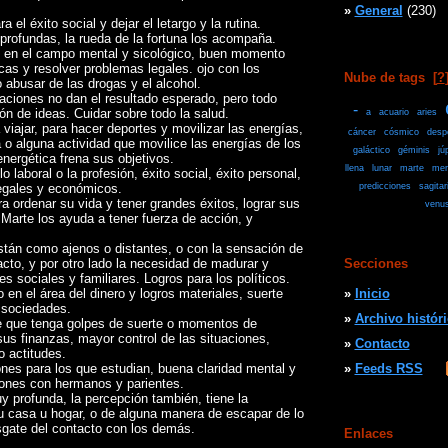
»
General
(230)
el éxito social y dejar el letargo y la rutina.
profundas, la rueda de la fortuna los acompaña.
en el campo mental y sicológico, buen momento
icas y resolver problemas legales. ojo con los
Nube de tags
[
?
 abusar de las drogas y el alcohol.
aciones no dan el resultado esperado, pero todo
-
ión de ideas. Cuidar sobre todo la salud.
a
acuario
aries
ajar, para hacer deportes y movilizar las energías,
cáncer
cósmico
desp
o alguna actividad que movilice las energías de los
galáctico
géminis
jú
energética frena sus objetivos.
llena
lunar
marte
mer
laboral o la profesión, éxito social, éxito personal,
egales y económicos.
predicciones
sagitar
ordenar su vida y tener grandes éxitos, lograr sus
venu
e Marte los ayuda a tener fuerza de acción, y
stán como ajenos o distantes, o con la sensación de
acto, y por otro lado la necesidad de madurar y
Secciones
es sociales y familiares. Logros para los políticos.
n el área del dinero y logros materiales, suerte
»
Inicio
 sociedades.
»
Archivo histór
 que tenga golpes de suerte o momentos de
sus finanzas, mayor control de las situaciones,
»
Contacto
 actitudes.
nes para los que estudian, buena claridad mental y
»
Feeds RSS
iones con hermanos y parientes.
y profunda, la percepción también, tiene la
u casa u hogar, o de alguna manera de escapar de lo
esgate del contacto con los demás.
Enlaces