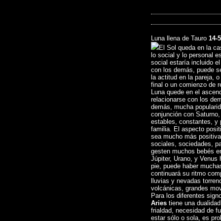
Luna llena de Tauro
14-5
El Sol queda en la ca
lo social y lo personal 
social estaría incluido e
con los demás, puede s
la actitud en la pareja, 
final o un comienzo de 
Luna quede en el ascend
relacionarse con los dem
demás, mucha popularida
conjunción con Saturno,
estables, constantes, y
familia. El aspecto posit
sea mucho más positiva é
sociales, sociedades, p
gesten muchos bebés en 
Júpiter, Urano, y Venus 
pie, puede haber muchas
continuará su ritmo com
lluvias y nevadas torren
volcánicas, grandes mov
Para los diferentes signo
Aries
tiene una dualidad
frialdad, necesidad de f
estar sólo o sola, es pro