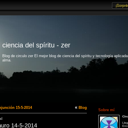
ciencia del spíritu - zer
Blog de circulo zer El mejor blog de ciencia del spíritu y tecnología aplicada
alma.
«
njunción 15-5-2014
Blog
Sobre mí
Círc
al
Lleg
auro 14-5-2014
Enco