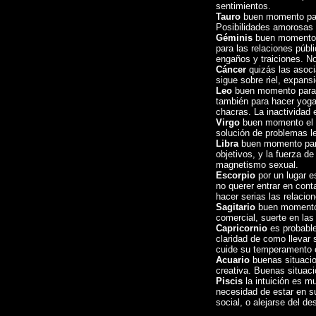
sentimientos.
Tauro
buen momento para 
Posibilidades amorosas 
Géminis
buen momento 
para las relaciones públ
engaños y traiciones. No
Cáncer
quizás las asoci
sigue sobre riel, expans
Leo
buen momento para vi
también para hacer yoga 
chacras. La inactividad 
Virgo
buen momento el lo 
solución de problemas l
Libra
buen momento para 
objetivos, y la fuerza d
magnetismo sexual.
Escorpio
por un lugar e
no querer entrar en cont
hacer serias las relacion
Sagitario
buen momento e
comercial, suerte en las
Capricornio
es probable
claridad de como llevar 
cuide su temperamento o
Acuario
buenas situacio
creativa. Buenas situac
Piscis
la intuición es mu
necesidad de estar en s
social, o alejarse del d