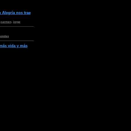
 Alegría nos trae
,
carmen
,
jorge
nondas
 más vida y más