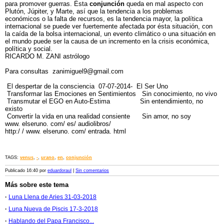
para promover guerras. Ésta
conjunción
queda en mal aspecto con
Plutón, Júpiter, y Marte, así que la tendencia a los problemas
económicos o la falta de recursos, es la tendencia mayor, la política
internacional se puede ver fuertemente afectada por ésta situación, con
la caída de la bolsa internacional, un evento climático o una situación en
el mundo puede ser la causa de un incremento en la crisis económica,
política y social.
RICARDO M. ZANI astrólogo
Para consultas zanimiguel9@gmail.com
El despertar de la consciencia 07-07-2014- El Ser Uno
Transformar las Emociones en Sentimientos Sin conocimiento, no vivo
Transmutar el EGO en Auto-Estima Sin entendimiento, no
existo
Convertir la vida en una realidad consiente Sin amor, no soy
www. elseruno. com/ es/ audiolibros/
http:/ / www. elseruno. com/ entrada. html
TAGS:
venus
,
-
,
urano
,
en
,
conjunción
Publicado 16:40 por
eduardoraul
|
Sin comentarios
Más sobre este tema
·
Luna Llena de Aries 31-03-2018
·
Luna Nueva de Piscis 17-3-2018
·
Hablando del Papa Francisco...