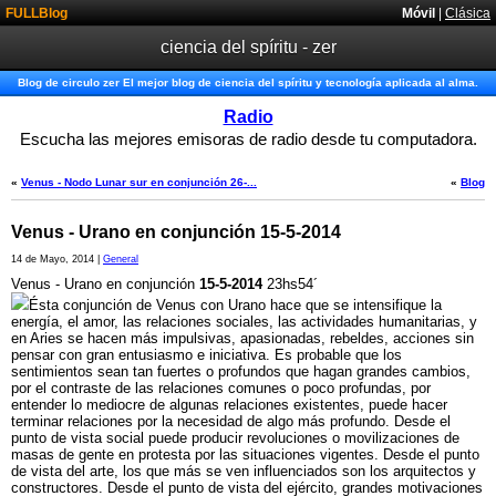
FULLBlog
Móvil
|
Clásica
ciencia del spíritu - zer
Blog de circulo zer El mejor blog de ciencia del spíritu y tecnología aplicada al alma.
Radio
Escucha las mejores emisoras de radio desde tu computadora.
«
Venus - Nodo Lunar sur en conjunción 26-...
«
Blog
Venus - Urano en conjunción 15-5-2014
14 de Mayo, 2014 |
General
Venus - Urano en conjunción
15-5-2014
23hs54´
Ésta conjunción de Venus con Urano hace que se intensifique la
energía, el amor, las relaciones sociales, las actividades humanitarias, y
en Aries se hacen más impulsivas, apasionadas, rebeldes, acciones sin
pensar con gran entusiasmo e iniciativa. Es probable que los
sentimientos sean tan fuertes o profundos que hagan grandes cambios,
por el contraste de las relaciones comunes o poco profundas, por
entender lo mediocre de algunas relaciones existentes, puede hacer
terminar relaciones por la necesidad de algo más profundo. Desde el
punto de vista social puede producir revoluciones o movilizaciones de
masas de gente en protesta por las situaciones vigentes. Desde el punto
de vista del arte, los que más se ven influenciados son los arquitectos y
constructores. Desde el punto de vista del ejército, grandes motivaciones