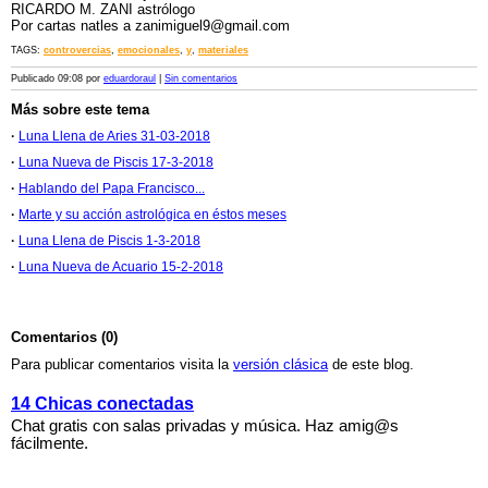
RICARDO M. ZANI astrólogo
Por cartas natles a zanimiguel9@gmail.com
TAGS:
controvercias
,
emocionales
,
y
,
materiales
Publicado 09:08 por
eduardoraul
|
Sin comentarios
Más sobre este tema
·
Luna Llena de Aries 31-03-2018
·
Luna Nueva de Piscis 17-3-2018
·
Hablando del Papa Francisco...
·
Marte y su acción astrológica en éstos meses
·
Luna Llena de Piscis 1-3-2018
·
Luna Nueva de Acuario 15-2-2018
Comentarios (0)
Para publicar comentarios visita la
versión clásica
de este blog.
14 Chicas conectadas
Chat gratis con salas privadas y música. Haz amig@s
fácilmente.