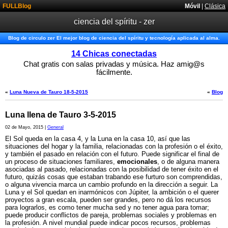
FULLBlog
Móvil
|
Clásica
ciencia del spíritu - zer
Blog de circulo zer El mejor blog de ciencia del spíritu y tecnología aplicada al alma.
14 Chicas conectadas
Chat gratis con salas privadas y música. Haz amig@s
fácilmente.
«
Luna Nueva de Tauro 18-5-2015
«
Blog
Luna llena de Tauro 3-5-2015
02 de Mayo, 2015 |
General
El Sol queda en la casa 4, y la Luna en la casa 10, así que las
situaciones del hogar y la familia, relacionadas con la profesión o el éxito,
y también el pasado en relación con el futuro. Puede significar el final de
un proceso de situaciones familiares,
emocionales
, o de alguna manera
asociadas al pasado, relacionadas con la posibilidad de tener éxito en el
futuro, quizás cosas que estaban trabando ese furturo son comprendidas,
o alguna vivencia marca un cambio profundo en la dirección a seguir. La
Luna y el Sol quedan en inarmónicos con Júpiter, la ambición o el querer
proyectos a gran escala, pueden ser grandes, pero no dá los recursos
para lograrlos, es como tener mucha sed y no tener agua para tomar;
puede producir conflictos de pareja, problemas sociales y problemas en
la profesión. A nivel mundial puede indicar pocos recursos, problemas