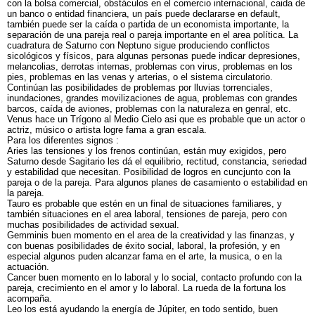
con la bolsa comercial, obstáculos en el comercio internacional, caida de
un banco o entidad financiera, un país puede declararse en default,
también puede ser la caída o partida de un economista importante, la
separación de una pareja real o pareja importante en el area política. La
cuadratura de Saturno con Neptuno sigue produciendo conflictos
sicológicos y físicos, para algunas personas puede indicar depresiones,
melancolias, derrotas internas, problemas con virus, problemas en los
pies, problemas en las venas y arterias, o el sistema circulatorio.
Continúan las posibilidades de problemas por lluvias torrenciales,
inundaciones, grandes movilizaciones de agua, problemas con grandes
barcos, caída de aviones, problemas con la naturaleza en genral, etc.
Venus hace un Trígono al Medio Cielo asi que es probable que un actor o
actriz, músico o artista logre fama a gran escala.
Para los diferentes signos :
Aries las tensiones y los frenos continúan, están muy exigidos, pero
Saturno desde Sagitario les dá el equilibrio, rectitud, constancia, seriedad
y estabilidad que necesitan. Posibilidad de logros en cuncjunto con la
pareja o de la pareja. Para algunos planes de casamiento o estabilidad en
la pareja.
Tauro es probable que estén en un final de situaciones familiares, y
también situaciones en el area laboral, tensiones de pareja, pero con
muchas posibilidades de actividad sexual.
Gemminis buen momento en el area de la creatividad y las finanzas, y
con buenas posibilidades de éxito social, laboral, la profesión, y en
especial algunos puden alcanzar fama en el arte, la musica, o en la
actuación.
Cancer buen momento en lo laboral y lo social, contacto profundo con la
pareja, crecimiento en el amor y lo laboral. La rueda de la fortuna los
acompaña.
Leo los está ayudando la energía de Júpiter, en todo sentido, buen