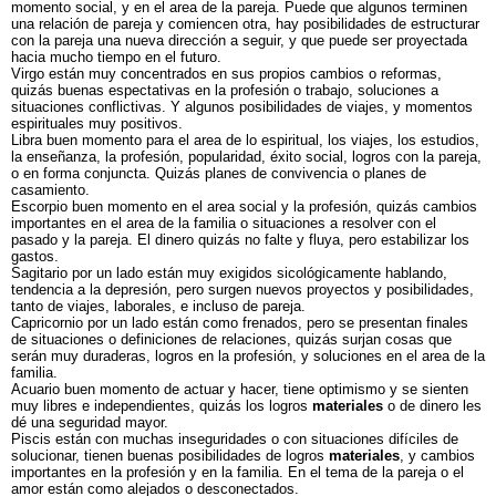
momento social, y en el area de la pareja. Puede que algunos terminen
una relación de pareja y comiencen otra, hay posibilidades de estructurar
con la pareja una nueva dirección a seguir, y que puede ser proyectada
hacia mucho tiempo en el futuro.
Virgo están muy concentrados en sus propios cambios o reformas,
quizás buenas espectativas en la profesión o trabajo, soluciones a
situaciones conflictivas. Y algunos posibilidades de viajes, y momentos
espirituales muy positivos.
Libra buen momento para el area de lo espiritual, los viajes, los estudios,
la enseñanza, la profesión, popularidad, éxito social, logros con la pareja,
o en forma conjuncta. Quizás planes de convivencia o planes de
casamiento.
Escorpio buen momento en el area social y la profesión, quizás cambios
importantes en el area de la familia o situaciones a resolver con el
pasado y la pareja. El dinero quizás no falte y fluya, pero estabilizar los
gastos.
Sagitario por un lado están muy exigidos sicológicamente hablando,
tendencia a la depresión, pero surgen nuevos proyectos y posibilidades,
tanto de viajes, laborales, e incluso de pareja.
Capricornio por un lado están como frenados, pero se presentan finales
de situaciones o definiciones de relaciones, quizás surjan cosas que
serán muy duraderas, logros en la profesión, y soluciones en el area de la
familia.
Acuario buen momento de actuar y hacer, tiene optimismo y se sienten
muy libres e independientes, quizás los logros
materiales
o de dinero les
dé una seguridad mayor.
Piscis están con muchas inseguridades o con situaciones difíciles de
solucionar, tienen buenas posibilidades de logros
materiales
, y cambios
importantes en la profesión y en la familia. En el tema de la pareja o el
amor están como alejados o desconectados.