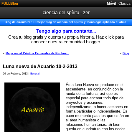
FULLBlog
Móvil
|
Clásica
ciencia del spíritu - zer
Blog de circulo zer El mejor blog de ciencia del spíritu y tecnología aplicada al alma.
Tengo algo para contarte...
Crea tu blog gratis y cuenta tu propia historia. Haz click para
conocer nuestra comunidad blogger.
«
Mapa anual Cristina Fernandez de Kirchne...
«
Blog
Luna nueva de Acuario 10-2-2013
09 de Febrero, 2013 |
General
Ésta luna Nueva se produce en el
ascendente, en conjunción con la
rueda de la fortuna, así que es
especial para encarar todo tipo de
proyectos y acciones,
independizarse, o hacer acciones en
forma particular o independiente. Es
buen momento para los que están en
el área humanista o las
relaciones humanitarias. Si bien
queda en cuadratura con los nodos