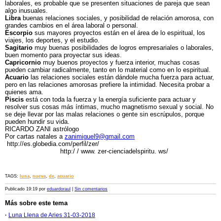
laborales, es probable que se presenten situaciones de pareja que sean
algo inusuales.
Libra
buenas relaciones sociales, y posibilidad de relación amorosa, con
grandes cambios en el área laboral o personal.
Escorpio
sus mayores proyectos están en el área de lo espiritual, los
viajes, los deportes, y el estudio.
Sagitario
muy buenas posibilidades de logros empresariales o laborales,
buen momento para proyectar sus ideas.
Capricornio
muy buenos proyectos y fuerza interior, muchas cosas
pueden cambiar radicalmente, tanto en lo material como en lo espiritual.
Acuario
las relaciones sociales están dándole mucha fuerza para actuar,
pero en las relaciones amorosas prefiere la intimidad. Necesita probar a
quienes ama.
Piscis
está con toda la fuerza y la energía suficiente para actuar y
resolver sus cosas más íntimas, mucho magnetismo sexual y social. No
se deje llevar por las malas relaciones o gente sin escrúpulos, porque
pueden hundir su vida.
RICARDO ZANI astrólogo
Por cartas natales a
zanimiguel9@gmail.com
http://es.globedia.com/perfil/zer/
http:/ / www. zer-cienciadelspiritu. ws/
TAGS:
luna
,
nueva
,
de
,
acuario
Publicado 19:19 por
eduardoraul
|
Sin comentarios
Más sobre este tema
·
Luna Llena de Aries 31-03-2018