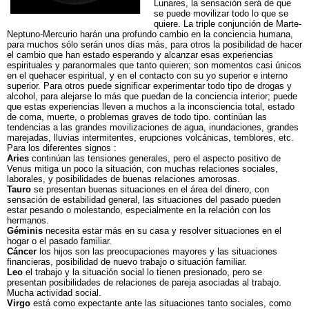
Lunares, la sensación será de que
se puede movilizar todo lo que se
quiere. La triple conjunción de Marte-
Neptuno-Mercurio harán una profundo cambio en la conciencia humana,
para muchos sólo serán unos días más, para otros la posibilidad de hacer
el cambio que han estado esperando y alcanzar esas experiencias
espirituales y paranormales que tanto quieren; son momentos casi únicos
en el quehacer espiritual, y en el contacto con su yo superior e interno
superior. Para otros puede significar experimentar todo tipo de drogas y
alcohol, para alejarse lo más que puedan de la conciencia interior; puede
que estas experiencias lleven a muchos a la inconsciencia total, estado
de coma, muerte, o problemas graves de todo tipo. continúan las
tendencias a las grandes movilizaciones de agua, inundaciones, grandes
marejadas, lluvias intermitentes, erupciones volcánicas, temblores, etc.
Para los diferentes signos :
Aries
continúan las tensiones generales, pero el aspecto positivo de
Venus mitiga un poco la situación, con muchas relaciones sociales,
laborales, y posibilidades de buenas relaciones amorosas.
Tauro
se presentan buenas situaciones en el área del dinero, con
sensación de estabilidad general, las situaciones del pasado pueden
estar pesando o molestando, especialmente en la relación con los
hermanos.
Géminis
necesita estar más en su casa y resolver situaciones en el
hogar o el pasado familiar.
Cáncer
los hijos son las preocupaciones mayores y las situaciones
financieras, posibilidad de nuevo trabajo o situación familiar.
Leo
el trabajo y la situación social lo tienen presionado, pero se
presentan posibilidades de relaciones de pareja asociadas al trabajo.
Mucha actividad social.
Virgo
está como expectante ante las situaciones tanto sociales, como