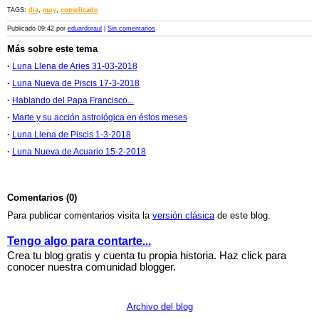
TAGS:
dia
,
muy
,
complicado
Publicado 09:42 por
eduardoraul
|
Sin comentarios
Más sobre este tema
·
Luna Llena de Aries 31-03-2018
·
Luna Nueva de Piscis 17-3-2018
·
Hablando del Papa Francisco...
·
Marte y su acción astrológica en éstos meses
·
Luna Llena de Piscis 1-3-2018
·
Luna Nueva de Acuario 15-2-2018
Comentarios (0)
Para publicar comentarios visita la
versión clásica
de este blog.
Tengo algo para contarte...
Crea tu blog gratis y cuenta tu propia historia. Haz click para
conocer nuestra comunidad blogger.
Archivo del blog