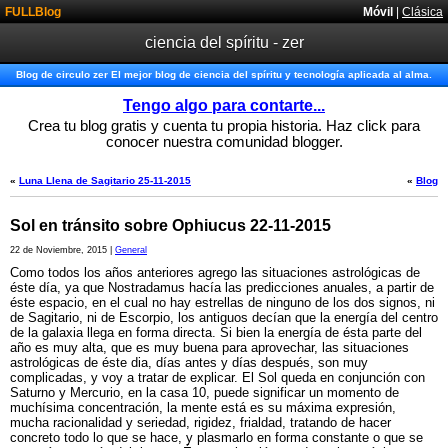
FULLBlog
Móvil
|
Clásica
ciencia del spíritu - zer
Blog de circulo zer El mejor blog de ciencia del spíritu y tecnología aplicada al alma.
Tengo algo para contarte...
Crea tu blog gratis y cuenta tu propia historia. Haz click para
conocer nuestra comunidad blogger.
«
Luna Llena de Sagitario 25-11-2015
«
Blog
Sol en tránsito sobre Ophiucus 22-11-2015
22 de Noviembre, 2015 |
General
Como todos los años anteriores agrego las situaciones astrológicas de
éste día, ya que Nostradamus hacía las predicciones anuales, a partir de
éste espacio, en el cual no hay estrellas de ninguno de los dos signos, ni
de Sagitario, ni de Escorpio, los antiguos decían que la energía del centro
de la galaxia llega en forma directa. Si bien la energía de ésta parte del
año es muy alta, que es muy buena para aprovechar, las situaciones
astrológicas de éste dia, días antes y días después, son muy
complicadas, y voy a tratar de explicar. El Sol queda en conjunción con
Saturno y Mercurio, en la casa 10, puede significar un momento de
muchísima concentración, la mente está es su máxima expresión,
mucha racionalidad y seriedad, rigidez, frialdad, tratando de hacer
concreto todo lo que se hace, y plasmarlo en forma constante o que se