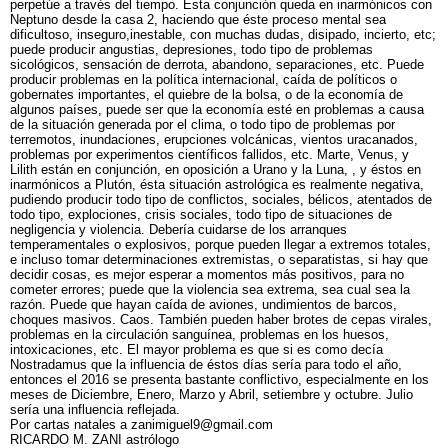
perpetúe a través del tiempo. Ésta conjunción queda en inarmónicos con
Neptuno desde la casa 2, haciendo que éste proceso mental sea
dificultoso, inseguro,inestable, con muchas dudas, disipado, incierto, etc;
puede producir angustias, depresiones, todo tipo de problemas
sicológicos, sensación de derrota, abandono, separaciones, etc. Puede
producir problemas en la política internacional, caída de políticos o
gobernates importantes, el quiebre de la bolsa, o de la economía de
algunos países, puede ser que la economía esté en problemas a causa
de la situación generada por el clima, o todo tipo de problemas por
terremotos, inundaciones, erupciones volcánicas, vientos uracanados,
problemas por experimentos científicos fallidos, etc. Marte, Venus, y
Lilith están en conjunción, en oposición a Urano y la Luna, , y éstos en
inarmónicos a Plutón, ésta situación astrológica es realmente negativa,
pudiendo producir todo tipo de conflictos, sociales, bélicos, atentados de
todo tipo, explociones, crisis sociales, todo tipo de situaciones de
negligencia y violencia. Debería cuidarse de los arranques
temperamentales o explosivos, porque pueden llegar a extremos totales,
e incluso tomar determinaciones extremistas, o separatistas, si hay que
decidir cosas, es mejor esperar a momentos más positivos, para no
cometer errores; puede que la violencia sea extrema, sea cual sea la
razón. Puede que hayan caída de aviones, undimientos de barcos,
choques masivos. Caos. También pueden haber brotes de cepas virales,
problemas en la circulación sanguínea, problemas en los huesos,
intoxicaciones, etc. El mayor problema es que si es como decía
Nostradamus que la influencia de éstos días sería para todo el año,
entonces el 2016 se presenta bastante conflictivo, especialmente en los
meses de Diciembre, Enero, Marzo y Abril, setiembre y octubre. Julio
sería una influencia reflejada.
Por cartas natales a zanimiguel9@gmail.com
RICARDO M. ZANI astrólogo