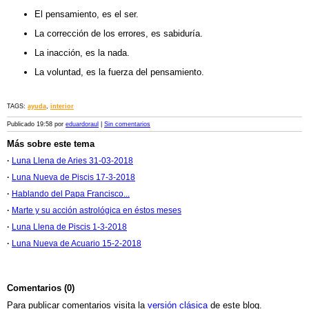
El pensamiento, es el ser.
La corrección de los errores, es sabiduría.
La inacción, es la nada.
La voluntad, es la fuerza del pensamiento.
TAGS:
ayuda
,
interior
Publicado 19:58 por
eduardoraul
|
Sin comentarios
Más sobre este tema
·
Luna Llena de Aries 31-03-2018
·
Luna Nueva de Piscis 17-3-2018
·
Hablando del Papa Francisco...
·
Marte y su acción astrológica en éstos meses
·
Luna Llena de Piscis 1-3-2018
·
Luna Nueva de Acuario 15-2-2018
Comentarios (0)
Para publicar comentarios visita la
versión clásica
de este blog.