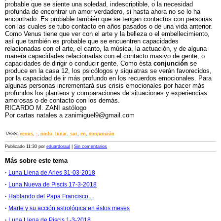
probable que se siente una soledad, indescriptible, o la necesidad
profunda de encontrar un amor verdadero, si hasta ahora no se lo ha
encontrado. Es probable también que se tengan contactos con personas
con las cuales se tubo contacto en años pasados o de una vida anterior.
Como Venus tiene que ver con el arte y la belleza o el embellecimiento,
así que también es probable que se encuentren capacidades
relacionadas con el arte, el canto, la música, la actuación, y de alguna
manera capacidades relacionadas con el contacto masivo de gente, o
capacidades de dirigir o conducir gente. Como ésta
conjunción
se
produce en la casa 12, los psicólogos y siquiatras se verán favorecidos,
por la capacidad de ir más profundo en los recuerdos emocionales. Para
algunas personas incrementará sus crisis emocionales por hacer más
profundos los planteos y comparaciones de situaciones y experiencias
amorosas o de contacto con los demás.
RICARDO M. ZANI astólogo
Por cartas natales a zanimiguel9@gmail.com
TAGS:
venus
,
-
,
nodo
,
lunar
,
sur
,
en
,
conjunción
Publicado 11:30 por
eduardoraul
|
Sin comentarios
Más sobre este tema
·
Luna Llena de Aries 31-03-2018
·
Luna Nueva de Piscis 17-3-2018
·
Hablando del Papa Francisco...
·
Marte y su acción astrológica en éstos meses
·
Luna Llena de Piscis 1-3-2018