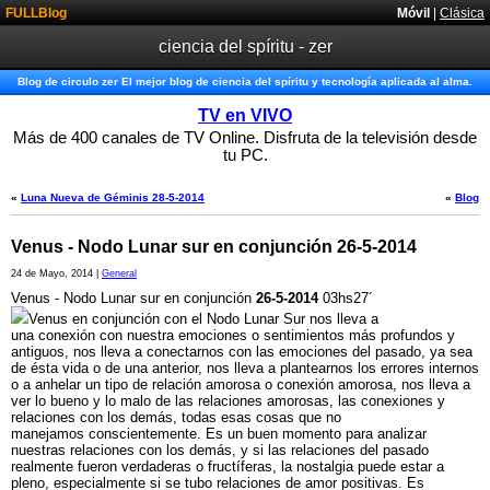
FULLBlog
Móvil
|
Clásica
ciencia del spíritu - zer
Blog de circulo zer El mejor blog de ciencia del spíritu y tecnología aplicada al alma.
TV en VIVO
Más de 400 canales de TV Online. Disfruta de la televisión desde
tu PC.
«
Luna Nueva de Géminis 28-5-2014
«
Blog
Venus - Nodo Lunar sur en conjunción 26-5-2014
24 de Mayo, 2014 |
General
Venus - Nodo Lunar sur en conjunción
26-5-2014
03hs27´
Venus en conjunción con el Nodo Lunar Sur nos lleva a
una conexión con nuestra emociones o sentimientos más profundos y
antiguos, nos lleva a conectarnos con las emociones del pasado, ya sea
de ésta vida o de una anterior, nos lleva a plantearnos los errores internos
o a anhelar un tipo de relación amorosa o conexión amorosa, nos lleva a
ver lo bueno y lo malo de las relaciones amorosas, las conexiones y
relaciones con los demás, todas esas cosas que no
manejamos conscientemente. Es un buen momento para analizar
nuestras relaciones con los demás, y si las relaciones del pasado
realmente fueron verdaderas o fructíferas, la nostalgia puede estar a
pleno, especialmente si se tubo relaciones de amor positivas. Es